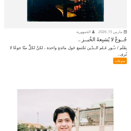
مارس 15, 2026
الجمهورية
جُــوعٌ لا يُشبِعهُ الخُبــز ..
بِقَلَم / نـُـور عَـلم الــدّين نَجْتمع حَول مائدةٍ واحدة ، لكنَّ لكلٍّ منّا جوعًا لا
يُرى...
منوعات