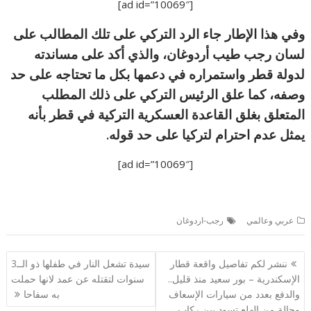
[ad id=”10069″]
وفي هذا الإطار جاء الرد التركي على تلك المطالب على
لسان رجب طيب أردوغان، والذي أكد على مساندته
لدولة قطر واستمراره في دعمها بكل ما تحتاجه على حد
وصفه، كما علق الرئيس التركي على ذلك المطلب
المتعلق بغلق القاعدة العسكرية التركية في قطر بأنه
يمثل عدم احترام لتركيا على حد قوله.
[ad id=”10069″]
عربي وعالمي
رجب-اردوغان
تصفّح
ننشر لكم تفاصيل واقعة قطار
سيدة تشعل النار في طفلها ذو الــ3
المقالات
الإسكندرية – بور سعيد منذ قليل..
سنوات لتقتله عن عمد لانها حملت
والدفع بعدد من سيارات الإسعاف
به سفاحا
وحالة من الهلع تسود بين ركاب