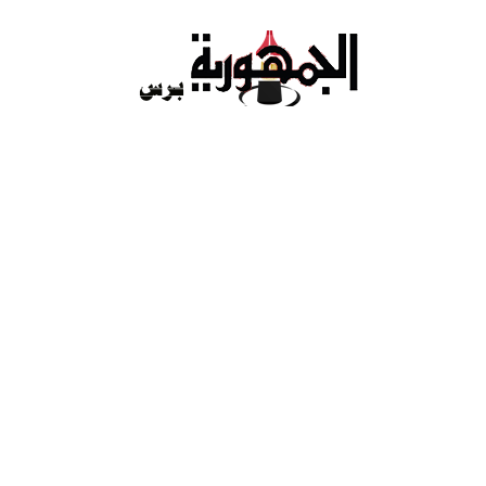
Ski
t
conten