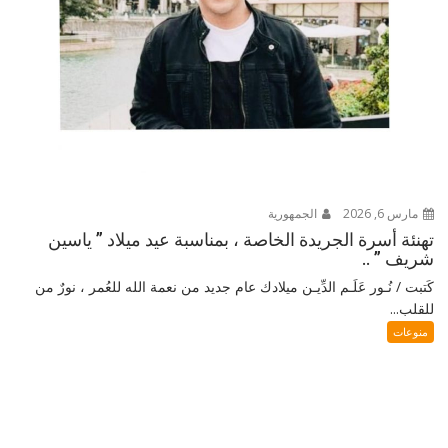
مارس 6, 2026
الجمهورية
تهنئة أسرة الجريدة الخاصة ، بمناسبة عيد ميلاد ” ياسين
شريف ” ..
كَتبت / نُـور عَلَـم الدِّيـن ميلادك عام جديد من نعمة الله للعُمر ، نورٌ من
للقلب...
منوعات