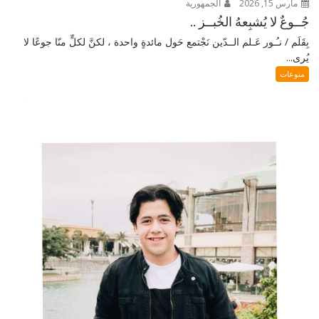
مارس 15, 2026
الجمهورية
جُــوعٌ لا يُشبِعهُ الخُبــز ..
بِقَلَم / نـُـور عَـلم الــدّين نَجْتمع حَول مائدةٍ واحدة ، لكنَّ لكلٍّ منّا جوعًا لا
يُرى...
منوعات