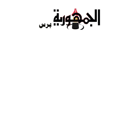
Ski
t
conten