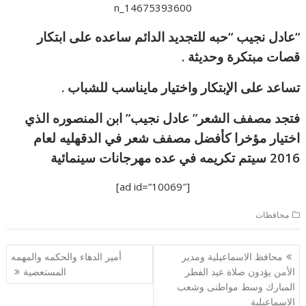
“عادل نجيب “حبه للتجديد الدائم ساعده على ابتكار
قصات مبتكرة وحديثة .
تساعد على الإبتكار واختيار مايناسب للشباب .
فتجد مصفف الشعر” عادل نجيب” ابن المنصوره الذي
اختيار مؤخرا كأفضل مصفف شعر في الدقهليه لعام
2016 سيتم تكريمه في عده مهرجانات سينمائية
[ad id=”10069″]
محافظات
تصفّح
محافظ الاسماعيلية ومدير
أمير الدهاء والحكمه والمهمه
المقالات
الأمن يؤدون صلاة عيد الفطر
المستعصية
المبارك وسط مواطنى وشعب
الاسماعيلية