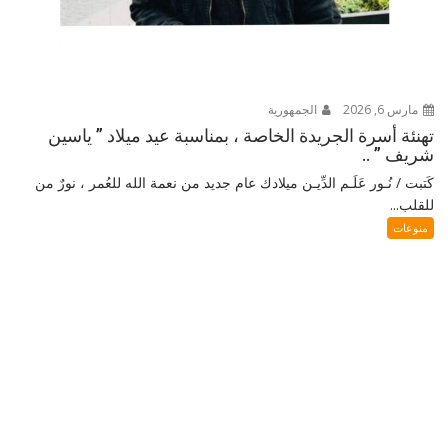
مارس 6, 2026
الجمهورية
تهنئة أسرة الجريدة الخاصة ، بمناسبة عيد ميلاد ” ياسين
شريف ” ..
كَتبت / نُـور عَلَـم الدِّيـن ميلادك عام جديد من نعمة الله للعُمر ، نورٌ من
للقلب...
منوعات