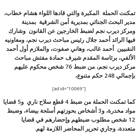
تمكنت الحملة المكبرة والتي قادها اللواء هشام خطاب،
مدير البحث الجنائي بمديرية أمن الشرقية بمدينة
ومركز
ديرب نجم لضبط الخارجين عن القانون
وشارك
فيها الرائد أحمد جلال رئيس مباحث ديرب نجم، ومعاونيه
النقبيين
أحمد غالب، وهاني صفوت، والملازم أول أحمد
الألفي، برئاسة المقدم شيرف حمادة مفتش مباحث
مركز ديرب نجم، من ضبط 76 شخص محكوم عليهم
بإجمالي 248 حكم متنوع،
[ad id=”10069″]
كما تمكنت الحملة من ضبط 4 قطع سلاح ناري
و5 قضايا
مواد مخدرة، و3 أشخاص بحوزتهم أسلحة بيضاء، وضبط
12 شخص مطلوب ضبطهم وإحضارهم في قضايا
متعددة، وجاري تحرير المحاضر اللازمة لهم.