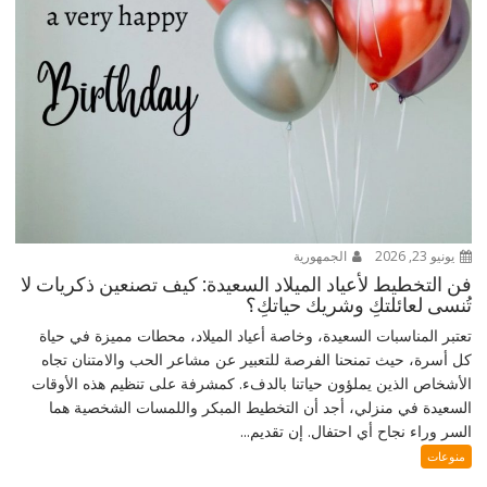
يونيو 23, 2026
الجمهورية
فن التخطيط لأعياد الميلاد السعيدة: كيف تصنعين ذكريات لا
تُنسى لعائلتكِ وشريك حياتكِ؟
تعتبر المناسبات السعيدة، وخاصة أعياد الميلاد، محطات مميزة في حياة
كل أسرة، حيث تمنحنا الفرصة للتعبير عن مشاعر الحب والامتنان تجاه
الأشخاص الذين يملؤون حياتنا بالدفء. كمشرفة على تنظيم هذه الأوقات
السعيدة في منزلي، أجد أن التخطيط المبكر واللمسات الشخصية هما
السر وراء نجاح أي احتفال. إن تقديم...
منوعات