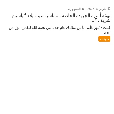
مارس 6, 2026
الجمهورية
تهنئة أسرة الجريدة الخاصة ، بمناسبة عيد ميلاد ” ياسين
شريف ” ..
كَتبت / نُـور عَلَـم الدِّيـن ميلادك عام جديد من نعمة الله للعُمر ، نورٌ من
للقلب...
منوعات