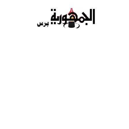
Ski
t
conten