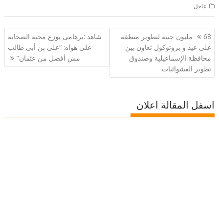
عاجل
تصفّح
68 مليون جنيه لتطوير منطقة
شاهد :برهامى يوزع محبة الصحابة
المقالات
على عيد و بروتوكول تعاون بين
على هواه: “على بن أبى طالب
محافظة الإسماعيلية وصندوق
مش أفضل من عثمان”
تطوير العشوائيات.
اسفل المقالة اعلان