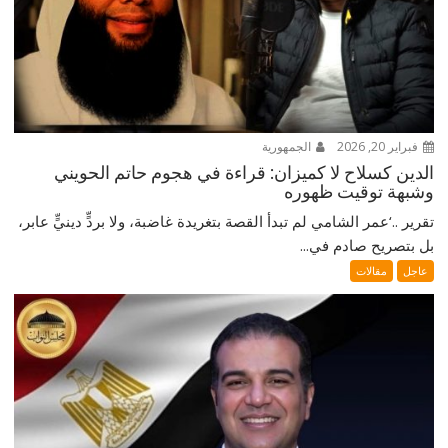
فبراير 20, 2026
الجمهورية
الدين كسلاح لا كميزان: قراءة في هجوم حاتم الحويني
وشبهة توقيت ظهوره
تقرير ..‘عمر الشامي لم تبدأ القصة بتغريدة غاضبة، ولا بردٍّ دينيٍّ عابر،
بل بتصريح صادم في...
عاجل
مقالات