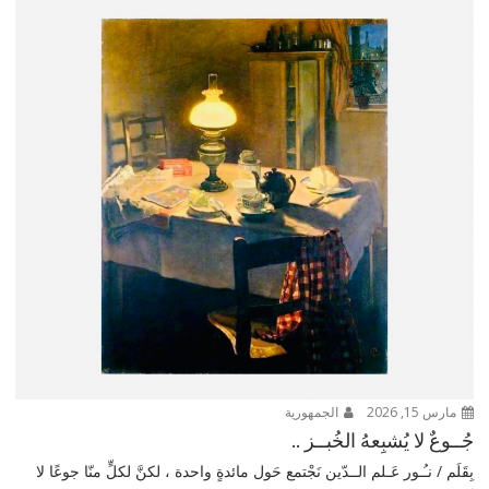
مارس 15, 2026
الجمهورية
جُــوعٌ لا يُشبِعهُ الخُبــز ..
بِقَلَم / نـُـور عَـلم الــدّين نَجْتمع حَول مائدةٍ واحدة ، لكنَّ لكلٍّ منّا جوعًا لا