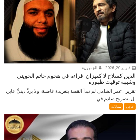
فبراير 20, 2026
الجمهورية
الدين كسلاح لا كميزان: قراءة في هجوم حاتم الحويني
وشبهة توقيت ظهوره
تقرير ..‘عمر الشامي لم تبدأ القصة بتغريدة غاضبة، ولا بردٍّ دينيٍّ عابر،
بل بتصريح صادم في...
عاجل
مقالات