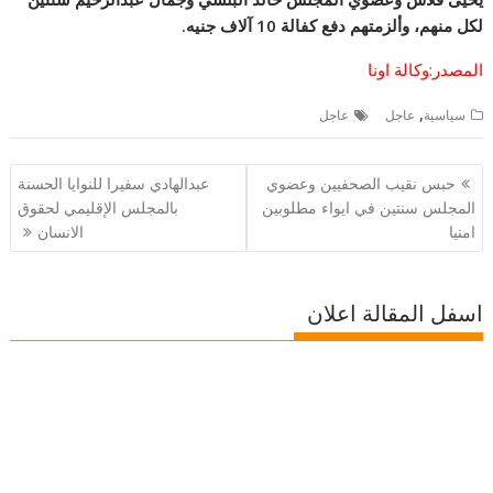
لكل منهم، وألزمتهم دفع كفالة 10 آلاف جنيه.
المصدر:وكالة اونا
,
سياسية
عاجل
عاجل
تصفّح
حبس نقيب الصحفيين وعضوي
عبدالهادي سفيرا للنوايا الحسنة
المقالات
المجلس سنتين في ايواء مطلوبين
بالمجلس الإقليمي لحقوق
امنيا
الانسان
اسفل المقالة اعلان