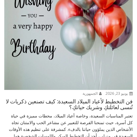
يونيو 23, 2026
الجمهورية
فن التخطيط لأعياد الميلاد السعيدة: كيف تصنعين ذكريات لا
تُنسى لعائلتكِ وشريك حياتكِ؟
تعتبر المناسبات السعيدة، وخاصة أعياد الميلاد، محطات مميزة في حياة
كل أسرة، حيث تمنحنا الفرصة للتعبير عن مشاعر الحب والامتنان تجاه
الأشخاص الذين يملؤون حياتنا بالدفء. كمشرفة على تنظيم هذه الأوقات
السعيدة في منزلي، أجد أن التخطيط المبكر واللمسات الشخصية هما