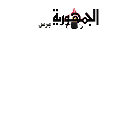
Ski
t
conten