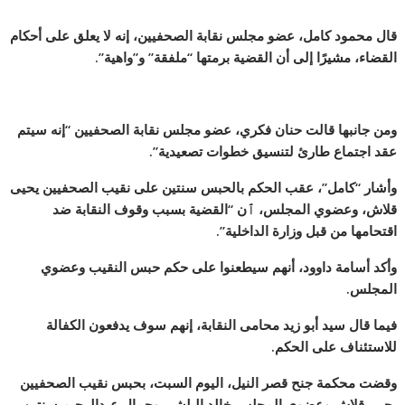
قال محمود كامل، عضو مجلس نقابة الصحفيين، إنه لا يعلق على أحكام
القضاء، مشيرًا إلى أن القضية برمتها “ملفقة” و”واهية”.
ومن جانبها قالت حنان فكري، عضو مجلس نقابة الصحفيين “إنه سيتم
عقد اجتماع طارئ لتنسيق خطوات تصعيدية”.
وأشار “كامل”، عقب الحكم بالحبس سنتين على نقيب الصحفيين يحيى
قلاش، وعضوي المجلس، ٱن “القضية بسبب وقوف النقابة ضد
اقتحامها من قبل وزارة الداخلية”.
وأكد أسامة داوود، أنهم سيطعنوا على حكم حبس النقيب وعضوي
المجلس.
فيما قال سيد أبو زيد محامى النقابة، إنهم سوف يدفعون الكفالة
للاستئناف على الحكم.
وقضت محكمة جنح قصر النيل، اليوم السبت، بحبس نقيب الصحفيين
يحيى قلاش وعضوي المجلس خالد البلشي وجمال عبدالرحيم سنتين