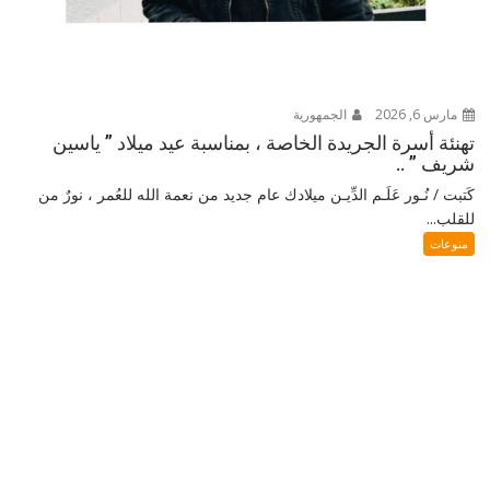
مارس 6, 2026
الجمهورية
تهنئة أسرة الجريدة الخاصة ، بمناسبة عيد ميلاد ” ياسين
شريف ” ..
كَتبت / نُـور عَلَـم الدِّيـن ميلادك عام جديد من نعمة الله للعُمر ، نورٌ من
للقلب...
منوعات