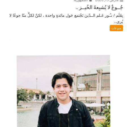
جُــوعٌ لا يُشبِعهُ الخُبــز ..
بِقَلَم / نـُـور عَـلم الــدّين نَجْتمع حَول مائدةٍ واحدة ، لكنَّ لكلٍّ منّا جوعًا لا
يُرى...
منوعات