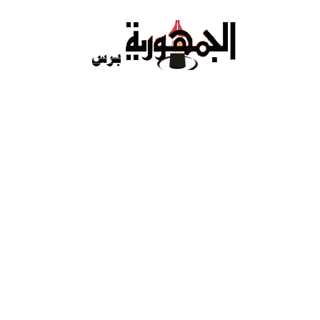
Ski
t
conten