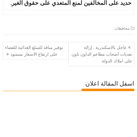
حديد على المخالفين لمنع المتعدي على حقوق الغير.
محافظات
تصفّح
عاجل بالاسكندرية : إزالة
توفير منافذ للسلع الغذائية للقضاء
المقالات
تعديات اصحاب مطاعم الداون تاون
على ارتفاع الاسعار بسمنود
على املاك الدولة
اسفل المقالة اعلان