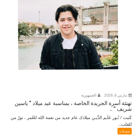
مارس 6, 2026
الجمهورية
تهنئة أسرة الجريدة الخاصة ، بمناسبة عيد ميلاد ” ياسين
شريف ” ..
كَتبت / نُـور عَلَـم الدِّيـن ميلادك عام جديد من نعمة الله للعُمر ، نورٌ من
للقلب...
منوعات