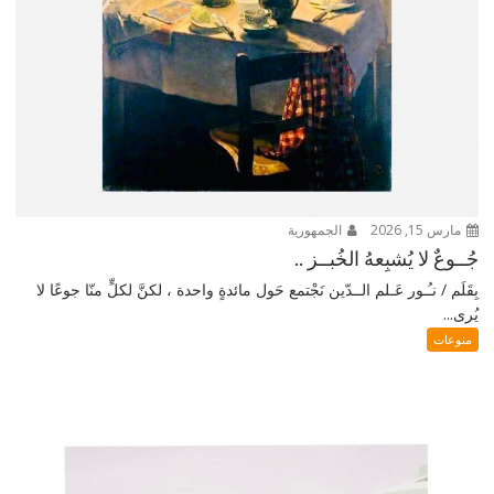
مارس 15, 2026
الجمهورية
جُــوعٌ لا يُشبِعهُ الخُبــز ..
بِقَلَم / نـُـور عَـلم الــدّين نَجْتمع حَول مائدةٍ واحدة ، لكنَّ لكلٍّ منّا جوعًا لا
يُرى...
منوعات