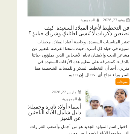
يونيو 23, 2026
الجمهورية
فن التخطيط لأعياد الميلاد السعيدة: كيف
تصنعين ذكريات لا تُنسى لعائلتكِ وشريك حياتكِ؟
تعتبر المناسبات السعيدة، وخاصة أعياد الميلاد، محطات
مميزة في حياة كل أسرة، حيث تمنحنا الفرصة للتعبير عن
مشاعر الحب والامتنان تجاه الأشخاص الذين يملؤون حياتنا
بالدفء. كمشرفة على تنظيم هذه الأوقات السعيدة في
منزلي، أجد أن التخطيط المبكر واللمسات الشخصية هما
السر وراء نجاح أي احتفال. إن تقديم...
منوعات
مارس 22, 2026
الجمهورية
أسماء أولاد نادرة وجميلة:
دليل شامل للآباء الباحثين
عن التميز
اختيار اسم المولود الجديد هو من أجمل وأصعب القرارات
التي يواجهها الآباء. الاسم ليس مجرد...