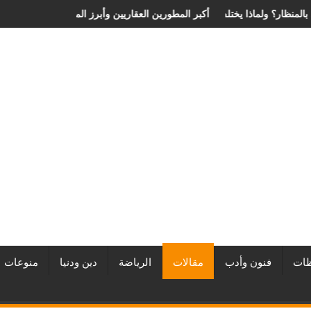
ية الانزلاق الغضروفي بالمنظار؟ ولماذا يختلف من مريض لآخر؟
أفضل شركات التطوير العقاري في مصر من URE | أكبر المطورين ا
ات
فنون وأدب
مقالات
الرياضة
دين ودنيا
منوعات