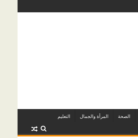
لعقاريين وأبرز المشروعات
دينا أبو ضيف تتألق في مهرجان الصخرة الد
الصحة
المرأة والجمال
التعليم