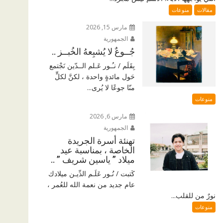
مقالات
منوعات
مارس 15, 2026
الجمهورية
جُــوعٌ لا يُشبِعهُ الخُبــز ..
بِقَلَم / نـُـور عَـلم الــدّين نَجْتمع
حَول مائدةٍ واحدة ، لكنَّ لكلٍّ
منّا جوعًا لا يُرى...
منوعات
مارس 6, 2026
الجمهورية
تهنئة أسرة الجريدة
الخاصة ، بمناسبة عيد
ميلاد ” ياسين شريف ” ..
كَتبت / نُـور عَلَـم الدِّيـن ميلادك
عام جديد من نعمة الله للعُمر ،
نورٌ من للقلب...
منوعات