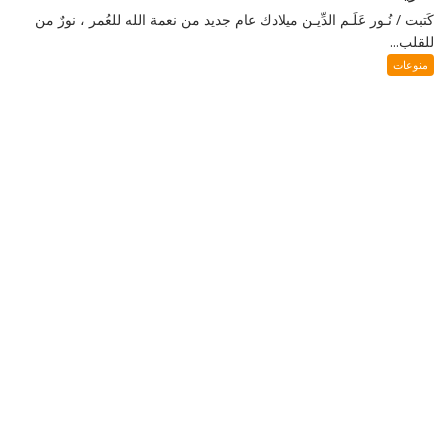
كَتبت / نُـور عَلَـم الدِّيـن ميلادك عام جديد من نعمة الله للعُمر ، نورٌ من
للقلب...
منوعات