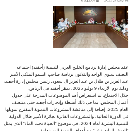
يوليو 9, 2025
الجمهورية
عقد مجلس إدارة برنامج الخليج العربي للتنمية (أجفند) اجتماعه
النصف سنوي الواحد والثلاثون برئاسة صاحب السمو الملكي الأمير
عبد العزيز بن طلال بن عبد العزيز آل سعود، رئيس مجلس إدارة أجفند،
وذلك يوم الأربعاء 9 يوليو 2025، بمقر أجفند في الرياض.
خلال الاجتماع، تم استعراض أهم الموضوعات المدرجة على جدول
أعمال المجلس، بما في ذلك أنشطة وإنجازات أجفند حتى منتصف
العام 2025، إضافة إلى مناقشة المشروعات التنموية المقترح تمويلها
في الدورة الحالية، والمشروعات الفائزة بجائزة الأمير طلال الدولية
للتنمية البشرية لعام 2024، في موضوع “الحياة تحت الماء” الذي يمثل
“الهدف الرابع عشر” من أهداف التنمية المستدامة.