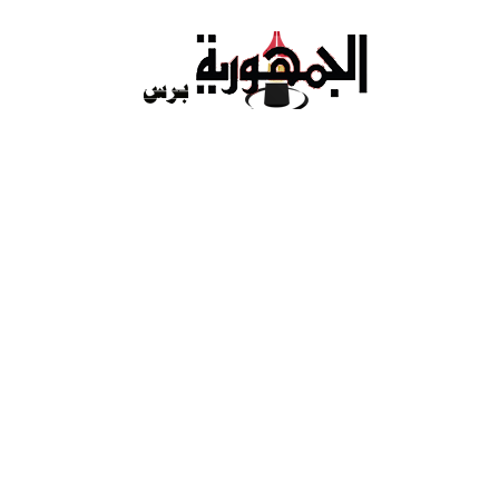
Ski
t
conten