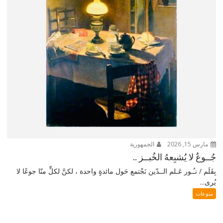
مارس 15, 2026
الجمهورية
جُــوعٌ لا يُشبِعهُ الخُبــز ..
بِقَلَم / نـُـور عَـلم الــدّين نَجْتمع حَول مائدةٍ واحدة ، لكنَّ لكلٍّ منّا جوعًا لا
يُرى...
منوعات