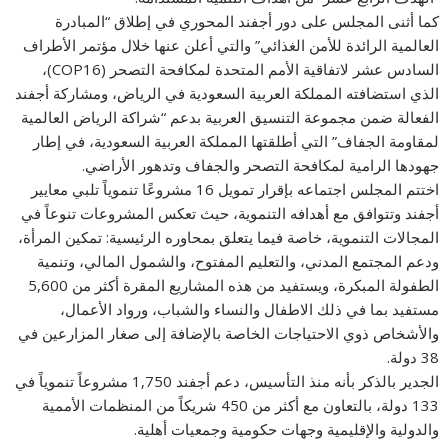
كما أثنى المجلس على دور أجفند المحوري في إطلاق “المبادرة
العالمية الرائدة للأمن الغذائي” والتي أعلن عنها خلال مؤتمر الأطراف
السادس عشر لاتفاقية الأمم المتحدة لمكافحة التصحر (COP16)،
الذي استضافته المملكة العربية السعودية في الرياض، ومشاركة أجفند
الفعالة ضمن مجموعة التنسيق العربية بدعم “شراكة الرياض العالمية
لمقاومة الجفاف” التي أطلقتها المملكة العربية السعودية، في إطار
جهودها الرامية لمكافحة التصحر والجفاف وتدهور الأراضي.
اختتم المجلس اجتماعه بإقرار تمويل 16 مشروعًا تنموياً تلبي معايير
أجفند وتتوافق مع أهدافه التنموية، حيث تعكس المشروعات تنوعاً في
المجالات التنموية، خاصة فيما يتعلق بمحاوره الرئيسية: تمكين المرأة،
ودعم المجتمع المدني، والتعليم المفتوح، والشمول المالي، وتنمية
الطفولة المبكرة، ويستفيد من هذه المشاريع المقرة أكثر من 5,600
مستفيد بما في ذلك الاطفال والنساء والشباب، ورواد الأعمال،
والأشخاص ذوي الاحتياجات الخاصة بالإضافة إلى صغار المزارعين في
38 دولة.
الجدير بالذكر بأنه منذ التأسيس، دعم أجفند 1,750 مشروعاً تنموياً في
133 دولة، بالتعاون مع أكثر من 450 شريكاً من المنظمات الأممية
والدولية والإقليمية وجهات حكومية وجمعيات أهلية.