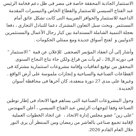
الاستثمار الجاذبة المحققة خاصة فى مصر فى ظل دعم فخامة الرئيس
عبد الفتاح السيسي للاستثمار والقطاع الخاص والتيسيرات المقدمة
الداعمة للاستثمار والحوافز الضريبية التى كانت تشكل عائق أمام
المستثمر . وبحث سبل التعاون المشترك دعما للتبادل التجاري ، دفعا
بعجلة التنمية الشاملة المستدامة بين كبار رجال الأعمال والمستثمرين
الدوليين و لفتح أسواق جديدة ومع ممثلي الحكومات .
وأشار إلى أن انعقاد المؤتمر الصحفى للإعلان عن قمة ” الاستثمار ”
فى دورته ال28 ، لم يأت من فراغ..ولكن جاء نتاج النجاح السنوى
المحقق من توقيع اتفاقيات وإقامة مشروعات استثمارية مشتركة فى
القطاعات الصناعية والسياحية و إنجازات ملموسة على أرض الواقع ..
وغيرها على مدى 27 دورة منعقدة، كان آخرها فى محافظة أسوان
الجديدة .
وحول المشروعات الصناعية التى يساهم فيها الاتحاد فى إطار توطين
الصناعة وفقا لتوجهات الرئيس عبد الفتاح السيسي ، أعلن المهندس
“على زين” عضو مجلس إدارة الاتحاد ، عن اتخاذ الخطوات العملية
لإقامة تجمع صناعى بالعاشر من رمضان ومن المنتظر أن يرى النور
خلال العام القادم 2026.