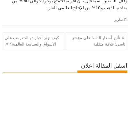
وقال السفير اسماعيل ، أن أفريقيا تتمتع بوجود حوالى 40 % من
مناجم الذهب و10% من الإنتاج العالمى للغاز .
تقارير
تصفّح
تأثير أسعار النفط على مؤشر
كيف تؤثر أخبار دونالد ترمب على
المقالات
تاسي: علاقة متقلبة
الأسواق والسياسة العالمية؟
اسفل المقالة اعلان