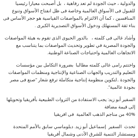
والدولية ، حيث الجودة لم تعد رفاهية ، بل أصبحت معيارا رئيسيا
للقبول فى الأسواق العالمية وخاصة فى ظل انفتاح الأسواق وتنوع
المنافسين ، كما أن الالتزام بالمواصفات القياسية هو حجر الأساس فى
بناء ثقة المستهلك ودخول الأسواق التصديرية الكبرى .
وأشاد غالى فى كلمته ، بالدور الحيوى الذى تقوم به هيئة المواصفات
والجودة المصرية في تطوير وتحديث المواصفات بما يتناسب مع
الاتجاهات العالمية واحتياجات الصناعة الوطنية.
واختتم رامى غالى كلمته مطالبا بضرورة التكامل بين مؤسسات
التعليم والتدريب والجهات الصناعية والإنتاجية ومنظمات المواصفات
والجودة ..لتكوين منظومة إنتاجية متكاملة ترفع شعار “صنع فى مصر
بجودة عالمية”.
السفير أبو زيد: يجب الاستفادة من الثروات الطبيعية بأفريقيا وتحويلها
إلى قيمة مضافة
40% من مناجم الذهب العالمية فى افريقيا
تحدث السفير إسماعيل أبو زيد. دبلوماسي سابق بالأمم المتحدة
ومستشار التنمية للشرق الأدنى وشمال أفريقيا