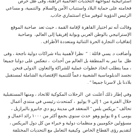
استراتيجية لمواجهة التحديات العالمية الراهنة، وفى ظل حرص
فخامته على حماية البلاد واستتباب الأمن والسلام والتنمية، و مساعي
الرئيس الدؤوبة لتوفير مناخ استثماري جاذب.
وقالت أنه تم اختيار القاهرة لإقامة القمة ، حيث تعد صاحبة الموقع
الإستراتيجي بالوطن العربي وبوابة إفريقيا إلى العالم، وصاحبة
إتفاقيات التجارة الحرة الثنائية ومتعددة الأطراف .
وأضافت د. يسي قائلة : ” نظرا لأهمية بناء شراكات دولية ناجحة ، وفى
ظل ما تمر به المنطقة بل العالم من أحداث ، تنعكس على دولنا جميعا
، مما يتطلب اتخاذ خطوات عملية للشراكة والتعاون الدولى فنحن
نجسد الدبلوماسية الشعبية دعماّ للتنمية الإقتصادية الشاملة لمستقبل
بلادنا بل لاسرنا جميعا ” .
وفي إطار ذلك أعلنت عن الرحلات المكوكية للاتحاد ، ومنها المستقبلية
خلال الفترة من 1 إلي 9 يوليو ، كمتحدث رئيسي في منتدي أعمال
تحالف ” بريكس بلس ” المنعقد في مدينة ريو دي جانيرو بالبرازيل ،
يومى ٤ و ٥ يوليو وهو حدث سنوي يجمع أكثر من ١٠٠٠ رائد اعمال و
مسؤولين حكوميين و منظمات دولية و خبراء من كل دول البريكس ،
لتقديم رؤى القطاع الخاص وكيفية التعامل مع التحديات المختلفة