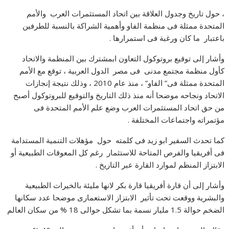
، حول تاريخ وجدول العلاقة بين اتحاد المستثمرات العرب والأمم
المتحدة ممثلة فى منظمة الفاو وأهمية الشراكة بالنسبة للطرفين
باعتبار ما كان ورغبة فى استمرارها .
وأشار إلى توقيع بروتوكول التعاون ابمشترك بين المنظمة والاتحاد
كأول منظمة مجتمع مدنى فى مصر الدول العربية ، توقع مع الأمم
المتحدة ممثلة فى” الفاو” ، منذ عام 2010 ، وذلك نتيجة إنجازات
الاتحاد ونجاحه موضحا أنه منذ ذلك التاريخ والتوقيع للبروتوكول أصبح
من حق اتحاد المستثمرات العرب وضع علم الأمم المتحدة فى
مؤتمراته واجتماعات المختلفة .
كما تحدث السفير ابو زيد فى كلمته حول مؤهلات التنمية المستدامة
فى أفريقيا والفرص المتاحة للاستثمار رغم كل المعوقات الطبيعية أو
الابتزاز المنظم لموارد القارة عبر التاريخ .
وأشار إلى أن قارة أفريقيا قارة بكر لانها مليئة بالخيرات الطبيعية
والبشرية ووقعت تحت تأثير الابتزاز الاستعمارى موضحا عدد سكانها
الضخم حوالة 1.5 مليار نسمة بما تشكل حوالى 18 % من سكان العالم