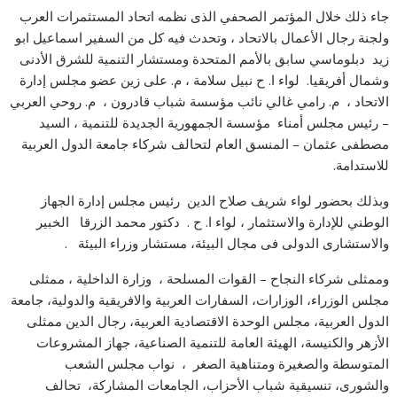
جاء ذلك خلال المؤتمر الصحفي الذى نظمه اتحاد المستثمرات العرب
ولجنة رجال الأعمال بالاتحاد ، وتحدث فيه كل من السفير اسماعيل ابو
زيد دبلوماسي سابق بالأمم المتحدة ومستشار التنمية للشرق الأدنى
وشمال أفريقيا. لواء ا. ح نبيل سلامة ، م. على زين عضو مجلس إدارة
الاتحاد ، م. رامي غالي نائب مؤسسة شباب قادرون ، م. روحي العربي
– رئيس مجلس أمناء مؤسسة الجمهورية الجديدة للتنمية ، السيد
مصطفى عثمان – المنسق العام لتحالف شركاء جامعة الدول العربية
للاستدامة.
وبذلك بحضور لواء شريف صلاح الدين رئيس مجلس إدارة الجهاز
الوطني للإدارة والاستثمار ، لواء ا. ح . دكتور محمد الزرقا الخبير
والاستشارى الدولى فى مجال البيئة، مستشار وزراء البيئة .
وممثلى شركاء النجاح – القوات المسلحة ، وزارة الداخلية ، ممثلى
مجلس الوزراء، الوزارات، السفارات العربية والافريقية والدولية، جامعة
الدول العربية، مجلس الوحدة الاقتصادية العربية، رجال الدين ممثلى
الأزهر والكنيسة، الهيئة العامة للتنمية الصناعية، جهاز المشروعات
المتوسطة والصغيرة ومتناهية الصغر ، نواب مجلس الشعب
والشورى، تنسيقية شباب الأحزاب، الجامعات المشاركة، تحالف