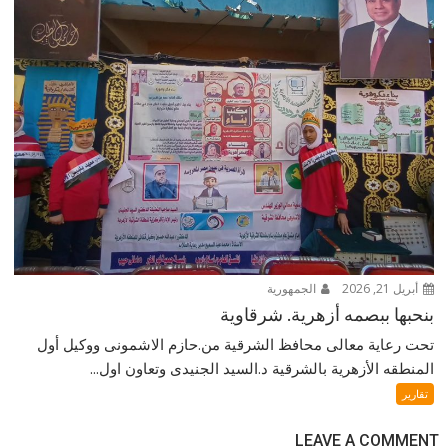
أبريل 21, 2026
الجمهورية
بنحبها ببصمه أزهرية. شرقاوية
تحت رعاية معالى محافظ الشرقية من.حازم الاشمونى ووكيل أول
المنطقه الأزهرية بالشرقية د.السيد الجنيدى وتعاون اول...
تقارير
LEAVE A COMMENT