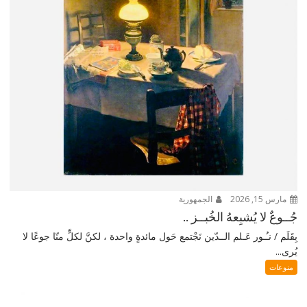
مارس 15, 2026
الجمهورية
جُــوعٌ لا يُشبِعهُ الخُبــز ..
بِقَلَم / نـُـور عَـلم الــدّين نَجْتمع حَول مائدةٍ واحدة ، لكنَّ لكلٍّ منّا جوعًا لا
يُرى...
منوعات