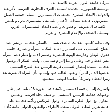
شركاء جامعة الدول العربية للاستدامة،
مؤسسة الجمهورية الجديدة للتنمية، الغرف التجارية العربية، الأفريقية
والدولية، الاتحاد المصري لجمعيات المستثمرين، ممثلى جمعية الصناع
المصريون ، جمعية سيدات الأعمال للتنمية ، مستثمرى بدر ، و بلبيس
، الكشافة المصرية، وعضوات وأعضاء اتحاد المستثمرات العرب
وممثلى الصحف والإعلام المصرى والعربي .
وفى بداية كلمتها تقدمت د. هدى يسى ، بالشكر لفخامة الرئيس عبد
الفتاح السيسي ، على استمرار دعمه لمكانة المرأة وإعتبارها حامية
حقوق الوطن وحارسة الهوية المصرية وضمير الأمة وإعتبار دعم المرأة
ليس فقط واجب وطني وإنما إلتزام سياسي ، وأيضا الشكر الموصول
لفخامة السيدة إنتصار السيسي قرينة الرئيس عبد الفتاح السيسي
لدعمها الدائم للمرأة وثقتها الغالية فيها وإيمانها بأن المرأة المصرية تعد
رمزأ للعطاء وشريكاّ اساسيا لنهضة المجتمع.
وأشارت إلى أن قمة الاستثمار للاتحاد فى الدورة 28، تأتى في إطار
توجيهات فخامة الرئيس السيسي الواضحة تجاه أفريقيا، وتعميق
التعاون مع دول القارة السمراء، ودول البريكس وتأكيد فخامته على
أهمية تعزيز النظام الدولى متعدد الأطراف والتعاون الدولي عامة كأداة