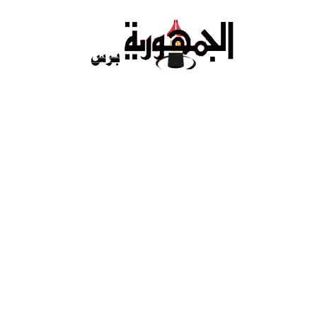
Ski
t
conten