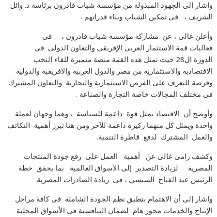
واشار إلى الجهود المبذولة من مؤسسة شباب قادرون برئاسة د. وائل
الشريف ، فى تمكين الشباب وبناء قدراتهم .
وأعلن غالى ، عن مشاركة مؤسسة شباب قادرون ، فى
فعاليات قمة الاستثمار العربي الإفريقي والتعاون الدولى فى
الدورة ال28 حيث تمثل هذه القمة منصة متميزة للقاء النخب
الاقتصادية والاستثمارية من مصر والدول العربية والافريقية والدولية
وفرصة للتعرف على الفرص الاستثمارية والتجارية والتعاون المشترك
فى مختلف المجالات خاصة التجارة والصناعة .
وأوضح أن الاقتصاد يمثل قوة داعمة للسياسة ، وهما وجهان لعملة
واحدة ويمثل كل منهما ركيزة داعمة للآخر ومن هنا تبرز أهمية التكاتف
والعمل المشترك لدفع قاطرة التنمية.
وكشف رامى غالى عن أهمية العمل على رفع جودة المنتجات
المصرية لزيادة التصدير إلى الأسواق العالمية بما يحقق خطة
الرئيس عبد الفتاح السيسي ، فى زيادة الصادرات المصرية.
واشار إلى أن الاهتمام بتطيق نظم الجودة الشاملة فى كافة مراحل
الإنتاج والخدمات محور هام لضمان التنافسية فى الأسواق المحلية