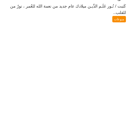
كَتبت / نُـور عَلَـم الدِّيـن ميلادك عام جديد من نعمة الله للعُمر ، نورٌ من
للقلب...
منوعات