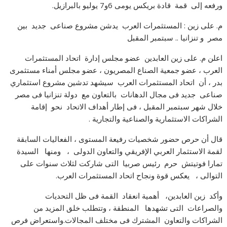
ورفعه إلى قمة قادة بريكس يومى 6و7 يوليو بالبرازيل.
م. على زين : المستثمرات العرب يدشن مشروع صناعى جديد بين
مصر و تنزانيا .. سبتمبر المقبل
اعلن م. على زين العابدين عضو مجلس إدارة اتحاد المستثمرات
العرب ، عضو جمعية الصناع المصريون ، عضو مجلس أمناء مستثمرى
بدر ، أن اتحاد المستثمرات العرب سيشهد تدشين مشروع استثماري
صناعى جديد فى مجال الدهانات بالتعاون مع دولة تنزانيا فى مصر
خلال شهر سبتمبر المقبل ، فى إطار أهداف الاتحاد نحو إقامة
الشراكات الاستثمارية والصناعية والتجارية .
قال أن حرص حضور شخصيات رفيعة المستوى ، الفعاليات السابقة
لقمة الاستثمار العربي الإفريقي والتعاون الدولى ، ومنها السيدة
تمارا فوتيتش حرم رئيس صربيا التى شاركت لثلاث سنوات على
التوالى ، يعكس قوة ونجاح اتحاد المستثمرات العرب.
وأكد زين العابدين، أهمية انعقاد القمة فى ظل التحديات
والصراعات التى تشهدها المنطقة ، وتتطلب خلق المزيد من
الشراكات والتعاون المشترك فى مختلف المجالات.واستعراض فرص