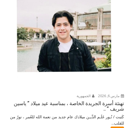
مارس 6, 2026
الجمهورية
تهنئة أسرة الجريدة الخاصة ، بمناسبة عيد ميلاد ” ياسين
شريف ” ..
كَتبت / نُـور عَلَـم الدِّيـن ميلادك عام جديد من نعمة الله للعُمر ، نورٌ من
للقلب...