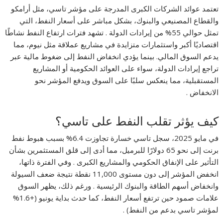
تعتمد عوائد الشركات الكبرى المدرجة على مؤشر تاسي، مثل أرامكو
والقطاع المصنيعي والبنوك، بشكل مباشر على أسعار النفط، التي
تمثل حوالي 55% من إيرادات الدولة . تشهد فترات ارتفاع النفط نشاطًا
اقتصاديًا أكبر واستثمارات متزايدة في مشاريع عملاقة مثل نيوم، مما
يدعم السوق المالي. بينما يؤدي انخفاض النفط إلى ضغوط مالية عبر
تراجع إيرادات الدولة، سواء على العوائد الحكومية أو المشاريع
المستقبلية، مما ينعكس سلبًا على السوق ويدفع المؤشر نحو
الانخفاض .
كيف يؤثر تقلب النفط على تاسي؟
في مايو 2025، سجل تاسي خسارة تجاوزت 6.4% بسبب هبوط نفط
برنت إلى نحو 65 دولارًا للبرميل، مما أدى إلى قلق المستثمرين بشأن
التأثير على الإنفاق الحكومي والمشاريع الكبرى . وفي الفترة ذاتها،
انخفض المؤشر إلى دون مستوى 11,000 نقطة نتيجة ضعف السيولة
وانخفاض أسهم الطاقة والبنوك الرئيسية . ورغم ذلك، يظهر السوق
علامات صمود حين ترتفع أسعار النفط، كما حدث بداية يونيو (+1.6%
لمؤشر تاسي بدعم من النفط) .