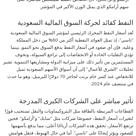
سهم أرامكو الذي يمثل الوزن الأكبر في المؤشر.
النفط كقائد لحركة السوق المالية السعودية
تُعد أسعار النفط المحرك الرئيسي لمؤشر السوق المالية السعودية
“تاسي”، إذ تمثل العوائد النفطية أكثر من 60% من دخل المملكة.
وعليه، فإن أي صعود في أسعار النفط يدفع السوق نحو النمو، بينما
تؤدي التقلبات الحادة أو الانخفاضات إلى تراجع السيولة، وتخوف
المستثمرين من تأثير ذلك على ميزانية الدولة ومشاريعها التنموية. تشير
تحليلات “الشرق للأعمال” إلى أن أسواق الأسهم السعودية تميل
للانخفاض عند كسر خام برنت لحاجز 70 دولارًا للبرميل، وهو ما حدث
في منتصف عام 2024.
تأثير مباشر على الشركات الكبرى المدرجة
القطاعات المرتبطة بالطاقة مثل البتروكيماويات والنقل تستجيب فورًا
لتغيرات أسعار النفط، خصوصًا شركات مثل “سابك” و”أرامكو”. فحين
ترتفع الأسعار، تحقق هذه الشركات أرباحًا أعلى، مما يدفع بأسهمها
للصعود ويؤثر إيجابًا على “تاسي”. أما في حال الهبوط، فتقل هوامش