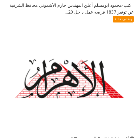
كتب-محمود ابومسلم أعلن المهندس حازم الأشموني محافظ الشرقية
عن توفير 1837 فرصه عمل داخل 20...
وظائف خالية