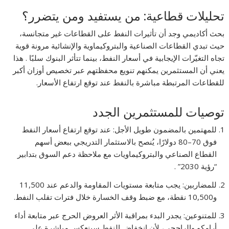
تحليلات قطاعية: من يستفيد ومن يتضرر؟
بحث أكاديمي وجد أن تأثيرات النفط على القطاعات غير متجانسة،
حيث تبدي القطاعات الصناعية والبتروكيماوية والإنشائية مرونة قوية
تجاه التغيّرات الإيجابية في أسعار النفط، بينما تتأثر البنوك سلبًا . هذا
يعني أن المستثمرين يمكنهم تنويع محفظتهم عبر تخصيص أوزان أكبر
للقطاعات المرتبطة مباشرة بالنفط عند توقع ارتفاع الأسعار.
توصيات للمستثمرين الجدد
للمهتمين بالمضمون طويل الأجل: عند توقع ارتفاع أسعار النفط
فوق 70–80 دولارًا، يُنصح بالاستثمار التدريجي ببعض أسهم
القطاع الصناعي والبتروكيماويات مع ملاحظة دعم السوق بتدابير
“رؤية 2030” .
للمضاربين: يجب متابعة مستويات المقاومة والدعم عند 11,500
و10,500 نقطة، مع ضبط وقف الخسارة خلال فترات تقلب النفط.
للمتنوعين: يجدر البدء بمراقبة الأثر العروض الحرج عبر متابعة أداء
أرامكو والراجحي، لأن انخفاض النفط سينعكس مباشرة على