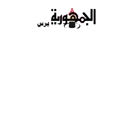
Ski
t
conten