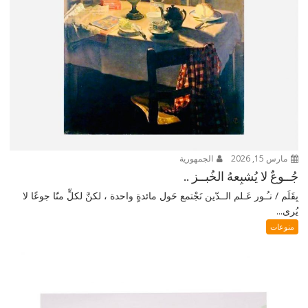
مارس 15, 2026
الجمهورية
جُــوعٌ لا يُشبِعهُ الخُبــز ..
بِقَلَم / نـُـور عَـلم الــدّين نَجْتمع حَول مائدةٍ واحدة ، لكنَّ لكلٍّ منّا جوعًا لا
يُرى...
منوعات