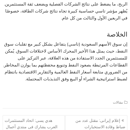
الربح، ما يضغط على نتائج الشركات الفصلية ويضعف ثقة المستثمرين.
يُظهر مؤشر تاسي حساسية كبيرة تجاه نتائج شركات الطاقة، خصوصًا
في الربعين الأول والثالث من كل عام.
الخلاصة
إن سوق الأسهم السعودية (تاسي) يتفاعل بشكل كبير مع تقلبات سوق
النفط، حيث يمثل هذا الأخير المحرك الأساس لاختلافات السوق. يُمكن
للمستثمرين الجدد الاستفادة من هذه العلاقة، عبر التركيز على
القطاعات المرتبطة بصعود النفط وتنويع محفظتهم بما يوازن المخاطر.
من الضروري متابعة أسعار النفط العالمية والتقارير الاقتصادية بانتظام
لضبط استراتيجية الشراء أو البيع وفق التذبذبات المحتملة.
مقالات
تصفّح
إعلام إيرانى: مقتل عدد من
هدي يسى: اتحاد المستثمرات
المقالات
ضباط وقادة الاستخبارات
العرب يشارك فى منتدي أعمال