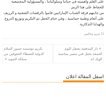
على العلم وأهميته في حياتنا وسلوكياتنا ، والمسؤولية المجتمعية
للحفاظ على هذا الرمز .
من جانبهم فرقة الشباب الإماراتيين قاموا بالرقصات الشعبية و الرزيف
على أنغام وطنية حماسية ، وفي ختام الحفل تم التكريم وتوزيع الدروع
والهدايا التذكارية .
عربي وعالمي
تصفّح
دار المدفعية يحتفل اليوم
تكريم مؤسسة جسور السلام
المقالات
الجمعة بحفل فني متميز بمناسبة
الدولية للنشطاء الحقوقين من
الويك اند
مملكة السويد
اسفل المقالة اعلان