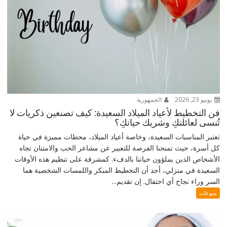
يونيو 23, 2026
الجمهورية
فن التخطيط لأعياد الميلاد السعيدة: كيف تصنعين ذكريات لا
تُنسى لعائلتكِ وشريك حياتكِ؟
تعتبر المناسبات السعيدة، وخاصة أعياد الميلاد، محطات مميزة في حياة
كل أسرة، حيث تمنحنا الفرصة للتعبير عن مشاعر الحب والامتنان تجاه
الأشخاص الذين يملؤون حياتنا بالدفء. كمشرفة على تنظيم هذه الأوقات
السعيدة في منزلي، أجد أن التخطيط المبكر واللمسات الشخصية هما
السر وراء نجاح أي احتفال. إن تقديم...
منوعات