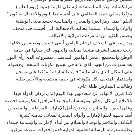
ثم الكلمات بهذه المناسبة الغالية على قلوبنا جميعا ( يوم العلم ) ،
مؤكدا معالي حميد القطامي على أهمية هذا اليوم والاحتفال به كون ”
العلم ” يمثل رمز العزة والفخار ، والمناسبة تجسد معنى الوطنية
والولاء والإنتماء ، مشيدا معاليه بالاحتفالية التي أقيمت في متحف
يتضمن الكثير من المفردات التراثية والأصالة .
وبدوره راعي المتحف فرحان الهامور ألقى قصيدة وطنية من خلالها
رحب بضيف الشرف مشيدا بمعاليه والجهود التي يبذلها في خدمة
الوطن والمجتمع ، معتزا الهامور الشامسي بمشروعه الذي رأى النور
بعد سنوات من الجهد الذي بذله في تجميع مكونات المتحف وحصوله
على المكان الذي يقام عليه ” قارب الشارقة ” مؤكدا على تسخير
واستثمار المتحف بكل مكوناته في خدمة مجتمعه وبالأخص طلبة
وطالبات المدارس طيلة عام .
كما عبرن الأمهات عن سعادتهن بهذا اليوم الذي تزدان الدولة فيها
بالأعلام في كل أرجائها ومؤسساتها وجميع المرافق الحكومية والخاصة
وعلى البيوت والمنازل ، ويتغنون أهل الإمارات المواطنين والمقيمين
أيضا بحبهم لعلم الإمارات وألوانه المعبرة لمعاني سامية كثيرة ،
التكاتف والتلاحم والوحدة والسلام بين أبناء الإمارات والإنسانية جمعاء ،
وطلبة مدرسة الرسالة العلمية الدولية قدموا فقرات متنوعة مركزين