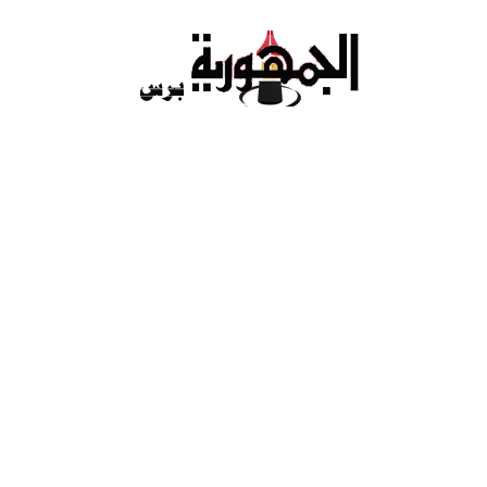
Ski
t
conten