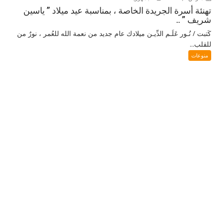
تهنئة أسرة الجريدة الخاصة ، بمناسبة عيد ميلاد ” ياسين
شريف ” ..
كَتبت / نُـور عَلَـم الدِّيـن ميلادك عام جديد من نعمة الله للعُمر ، نورٌ من
للقلب...
منوعات