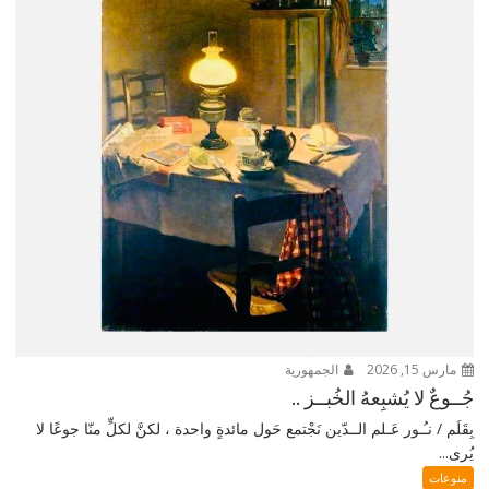
مارس 15, 2026
الجمهورية
جُــوعٌ لا يُشبِعهُ الخُبــز ..
بِقَلَم / نـُـور عَـلم الــدّين نَجْتمع حَول مائدةٍ واحدة ، لكنَّ لكلٍّ منّا جوعًا لا
يُرى...
منوعات