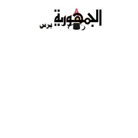
Ski
t
conten