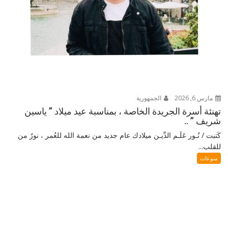
مارس 6, 2026
الجمهورية
تهنئة أسرة الجريدة الخاصة ، بمناسبة عيد ميلاد ” ياسين
شريف ” ..
كَتبت / نُـور عَلَـم الدِّيـن ميلادك عام جديد من نعمة الله للعُمر ، نورٌ من
للقلب...
منوعات