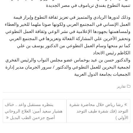
تنمية التطوع بفندق ترياموف في مصر الجديدة
وذلك لدورها الريادي والمتميز في تعزيز ثقافة التطوع وإبراز قيمة
العمل الإنساني في المجتمع العربي ولكونها صوتا ملهما للخير والعطاء
ولمساهمتها بجهودها الإعلامية في نشر الوعي وثقافة العمل التطوعي
وتحفيز الأخرين علي المشاركة الفعالة وتعزيزها في المجتمع العربي
كما تم منحها وسام العمل التطوعي من الدكتور يوسف بن علي
الكاظم رئيس الاتحاد
والدكتور حسن بن عيد بوخماس عضو مجلس النواب والرئيس الفخري
لجمعية البحرين للعمل التطوعي والدكتور / سرور الجرمان مدير إدارة
الجمعيات بجامعة الدول العربية
تقارير
تصفّح
رشا رياض خلال محاضرة شفرة
ينتظره مستقبل واعد .. خناڤ
المقالات
التوحد (فك شفرة طيف التوحد
هشيار سعيد أمين: العلاج الروحاني
الأولي )
أصبح جزءمن الطب البديل