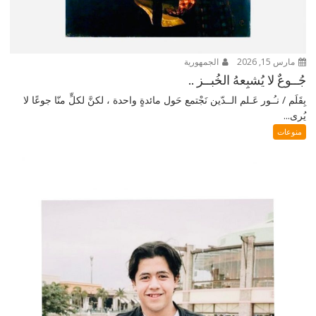
مارس 15, 2026
الجمهورية
جُــوعٌ لا يُشبِعهُ الخُبــز ..
بِقَلَم / نـُـور عَـلم الــدّين نَجْتمع حَول مائدةٍ واحدة ، لكنَّ لكلٍّ منّا جوعًا لا
يُرى...
منوعات