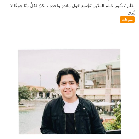
بِقَلَم / نـُـور عَـلم الــدّين نَجْتمع حَول مائدةٍ واحدة ، لكنَّ لكلٍّ منّا جوعًا لا
يُرى...
منوعات