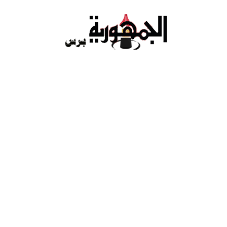
Ski
t
conten