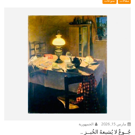
مقالات
منوعات
مارس 15, 2026
الجمهورية
جُــوعٌ لا يُشبِعهُ الخُبــز ..