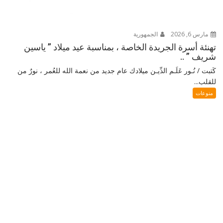
مارس 6, 2026
الجمهورية
تهنئة أسرة الجريدة الخاصة ، بمناسبة عيد ميلاد ” ياسين
شريف ” ..
كَتبت / نُـور عَلَـم الدِّيـن ميلادك عام جديد من نعمة الله للعُمر ، نورٌ من
للقلب...
منوعات