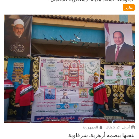
تقارير
أبريل 21, 2026
الجمهورية
بنحبها ببصمه أزهرية. شرقاوية