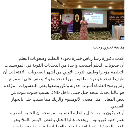
متابعة نجوي رجب
أكدت دكتورة رشا رياض خبيرة بجودة التعليم وصعوبات التعلم
أن صعوبات التعلم أصبحت واحدة من التحديات القوية في المؤسسات
التعليمة مؤخرا وطيف التوحد الأولي من أشهر الصعوبات ، لافتة إلى أن
طيف التوحد هو درجة طفيفه من التوحد وهو لا يصنف علي أنه مرض
ولم يوضح العلماء أسباب حدوثه ولكن وضعوا بعض التفسيرات ، مؤكدة
هو غالبا يحدث نتيجه خلل جيني داخل DND بسبب حدوث تلوث من
بعض المعادن مثل معدن الألومنيوم والزنك مما يسبب خلل بالجهاز
العصبي
أو قد يكون بسبب خلل بالخلية العصبية ، موضحة أن الخلية العصبية
تعتبر خليه كهربائية …ويحدث غالبا الخلل بالفص الأيسر بالمخ وهو
الفص المسئول عن اللغة والنطق والعمليات الحسابية وهو ما يسبب