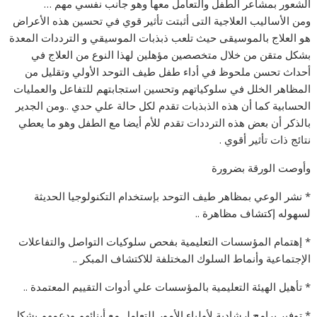
الشعور بمشاعر الطفل والتعامل معها وهو جانب نفسي مهم …
ومن الأساليب العلاجية التى أثبتت تأثير قوي في تحسين هذه الأعراض
هو العلاج بالموسيقى حيث تلعب ذبذبات الموسيقي و الترددات المعدة
بشكل متقن من خلال متخصصين مؤهلين لهذا النوع من العلاج في
أحداث تحسن ملحوظ في أداء طفل طيف التوحد الأولي وتقليل من
المظاهر الخلل في سلوكياتهم وتحسين استجابتهم للتفاعل والعمليات
الحسابية كما أن هذه الذبذبات تقدم لكل حالة علي حدي ..ومن الجدير
بالذكر أن بعض هذه الترددات تقدم للأم أيضا مع الطفل وهو ما يعطي
نتائج ذات تأثير أقوي .
وأوصت الورقة بضرورة
* نشر الوعي بمظاهر طيف التوحد بإستخدام التكنولوجيا الحديثة
لسهوله إكتشاف مظاهرة ..
* إهتمام المؤسسات التعليمية بفحص سلوكيات التواصل والتفاعلات
الإجتماعية وأنماط السلوك المختلفة للاكتشاف المبكر ..
* تأهيل الهيئة التعليمية بالمؤسسات علي أدوات التقييم المعتمدة ..
* توفير برامج إرشادية لأولياء الأمور للتعامل مع أبنائهم ودعمهم بشكل