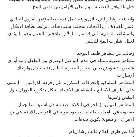
خلل بالنواقل العصبيه ويؤثر علي الأوامر بين فصي المخ .
وأضافت رشا رياض خلال ورقة عمل قدمت بالمؤتمر العربي الحادي
عشر للقيادة ، أن الأبحاث سجلت سبب طاقي يرتبط بطاقة الأفكار
والمشاعر السلبية التي قد تمر بها الأم أثناء فترة الحمل وهو ما يؤدي
لخلل إشارات المخ للجنين .
وقالت من مظاهر طيف التوحد
مظاهر بصريه ممثله في عدم التواصل البصري بين الطفل وأمه أو أي
شخص ، تشويش بعض الصور البصرية للطفل نتيجه خلل وارتباك
الإشارات
المظاهر السلوكية (الحركات المتكررة مثل رفرفه الذراعين – المشي
علي أطراف الأصابع – اصطفاف الأشياء بشكل متكرر- الدوران حول
النفس وغيرها
المظاهر المهارية ( تأخر في الكلام -صعوبة في استيعاب الجمل
-صعوبة في العمليات الحسابية -وصعوبة في التواصل الإجتماعي مع
الأقران – وصعوبة تكوين صدقات
أما عن طرق العلاج قالت رشا رياض