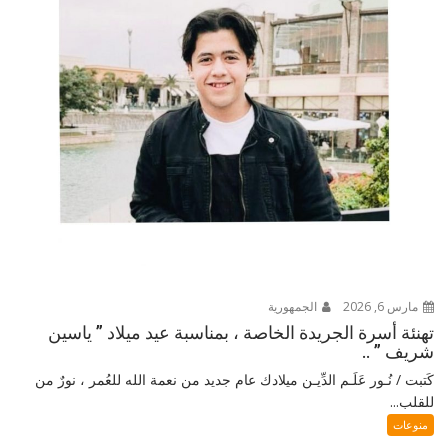
مارس 6, 2026
الجمهورية
تهنئة أسرة الجريدة الخاصة ، بمناسبة عيد ميلاد ” ياسين
شريف ” ..
كَتبت / نُـور عَلَـم الدِّيـن ميلادك عام جديد من نعمة الله للعُمر ، نورٌ من
للقلب...
منوعات