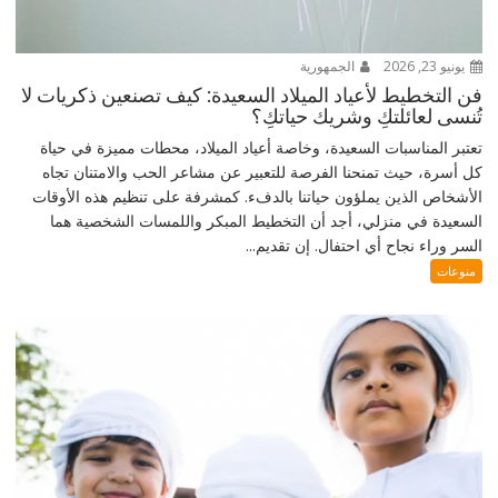
يونيو 23, 2026
الجمهورية
فن التخطيط لأعياد الميلاد السعيدة: كيف تصنعين ذكريات لا
تُنسى لعائلتكِ وشريك حياتكِ؟
تعتبر المناسبات السعيدة، وخاصة أعياد الميلاد، محطات مميزة في حياة
كل أسرة، حيث تمنحنا الفرصة للتعبير عن مشاعر الحب والامتنان تجاه
الأشخاص الذين يملؤون حياتنا بالدفء. كمشرفة على تنظيم هذه الأوقات
السعيدة في منزلي، أجد أن التخطيط المبكر واللمسات الشخصية هما
السر وراء نجاح أي احتفال. إن تقديم...
منوعات