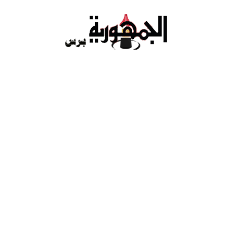
Ski
t
conten