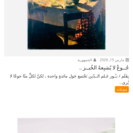
مارس 15, 2026
الجمهورية
جُــوعٌ لا يُشبِعهُ الخُبــز ..
بِقَلَم / نـُـور عَـلم الــدّين نَجْتمع حَول مائدةٍ واحدة ، لكنَّ لكلٍّ منّا جوعًا لا
يُرى...
منوعات