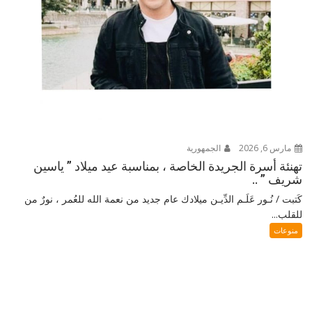
مارس 6, 2026
الجمهورية
تهنئة أسرة الجريدة الخاصة ، بمناسبة عيد ميلاد ” ياسين
شريف ” ..
كَتبت / نُـور عَلَـم الدِّيـن ميلادك عام جديد من نعمة الله للعُمر ، نورٌ من
للقلب...
منوعات