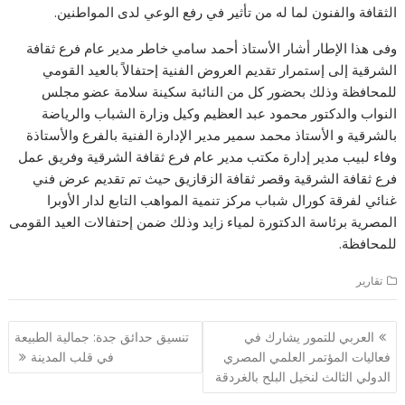
الثقافة والفنون لما له من تأثير في رفع الوعي لدى المواطنين.
وفى هذا الإطار أشار الأستاذ أحمد سامي خاطر مدير عام فرع ثقافة
الشرقية إلى إستمرار تقديم العروض الفنية إحتفالاً بالعيد القومي
للمحافظة وذلك بحضور كل من النائبة سكينة سلامة عضو مجلس
النواب والدكتور محمود عبد العظيم وكيل وزارة الشباب والرياضة
بالشرقية و الأستاذ محمد سمير مدير الإدارة الفنية بالفرع والأستاذة
وفاء لبيب مدير إدارة مكتب مدير عام فرع ثقافة الشرقية وفريق عمل
فرع ثقافة الشرقية وقصر ثقافة الزقازيق حيث تم تقديم عرض فني
غنائي لفرقة كورال شباب مركز تنمية المواهب التابع لدار الأوبرا
المصرية برئاسة الدكتورة لمياء زايد وذلك ضمن إحتفالات العيد القومى
للمحافظة.
تقارير
تصفّح
العربي للتمور يشارك في
تنسيق حدائق جدة: جمالية الطبيعة
المقالات
فعاليات المؤتمر العلمي المصري
في قلب المدينة
الدولي الثالث لنخيل البلح بالغردقة