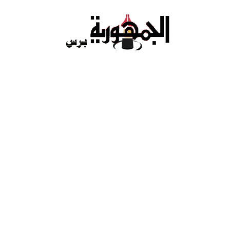
Ski
t
conten