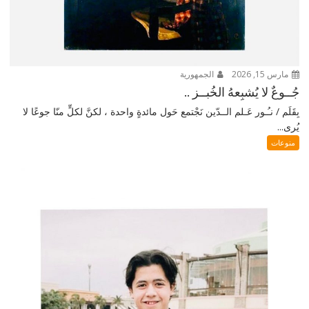
مارس 15, 2026
الجمهورية
جُــوعٌ لا يُشبِعهُ الخُبــز ..
بِقَلَم / نـُـور عَـلم الــدّين نَجْتمع حَول مائدةٍ واحدة ، لكنَّ لكلٍّ منّا جوعًا لا
يُرى...
منوعات