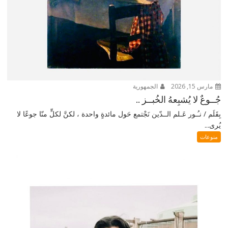
مارس 15, 2026
الجمهورية
جُــوعٌ لا يُشبِعهُ الخُبــز ..
بِقَلَم / نـُـور عَـلم الــدّين نَجْتمع حَول مائدةٍ واحدة ، لكنَّ لكلٍّ منّا جوعًا لا
يُرى...
منوعات