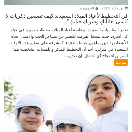
يونيو 23, 2026
الجمهورية
فن التخطيط لأعياد الميلاد السعيدة: كيف تصنعين ذكريات لا
تُنسى لعائلتكِ وشريك حياتكِ؟
تعتبر المناسبات السعيدة، وخاصة أعياد الميلاد، محطات مميزة في حياة
كل أسرة، حيث تمنحنا الفرصة للتعبير عن مشاعر الحب والامتنان تجاه
الأشخاص الذين يملؤون حياتنا بالدفء. كمشرفة على تنظيم هذه الأوقات
السعيدة في منزلي، أجد أن التخطيط المبكر واللمسات الشخصية هما
السر وراء نجاح أي احتفال. إن تقديم...
منوعات