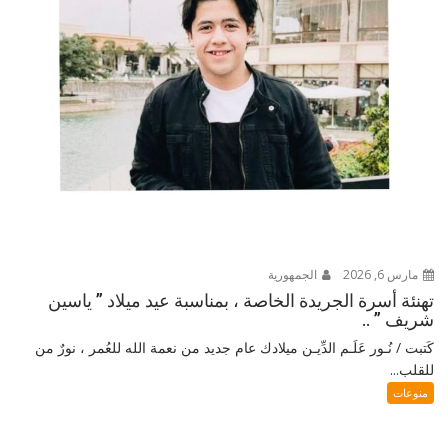
مارس 6, 2026
الجمهورية
تهنئة أسرة الجريدة الخاصة ، بمناسبة عيد ميلاد ” ياسين
شريف ” ..
كَتبت / نُـور عَلَـم الدِّيـن ميلادك عام جديد من نعمة الله للعُمر ، نورٌ من
للقلب...
منوعات