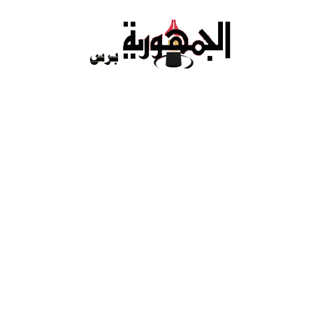
Ski
t
conten