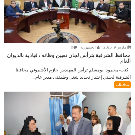
مارس 9, 2025
الجمهورية
0
محافظ الشرقية:يترأس لجان تعيين وظائف قيادية بالديوان
العام
كتب-محمود ابومسلم ترأس المهندس حازم الأشموني محافظ
الشرقية لجنتي إختبار تجديد شغل وظيفتى مدير عام...
محافظات