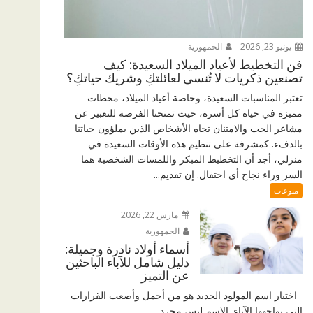
يونيو 23, 2026
الجمهورية
فن التخطيط لأعياد الميلاد السعيدة: كيف
تصنعين ذكريات لا تُنسى لعائلتكِ وشريك حياتكِ؟
تعتبر المناسبات السعيدة، وخاصة أعياد الميلاد، محطات
مميزة في حياة كل أسرة، حيث تمنحنا الفرصة للتعبير عن
مشاعر الحب والامتنان تجاه الأشخاص الذين يملؤون حياتنا
بالدفء. كمشرفة على تنظيم هذه الأوقات السعيدة في
منزلي، أجد أن التخطيط المبكر واللمسات الشخصية هما
السر وراء نجاح أي احتفال. إن تقديم...
منوعات
مارس 22, 2026
الجمهورية
أسماء أولاد نادرة وجميلة:
دليل شامل للآباء الباحثين
عن التميز
اختيار اسم المولود الجديد هو من أجمل وأصعب القرارات
التي يواجهها الآباء. الاسم ليس مجرد...