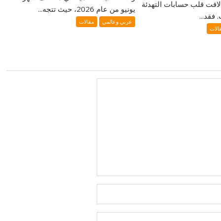
لافت قلب حسابات التهدئة
يونيو من عام 2026، حيث تتجه...
فقد...
عربي وعالمي
مقالات
الات