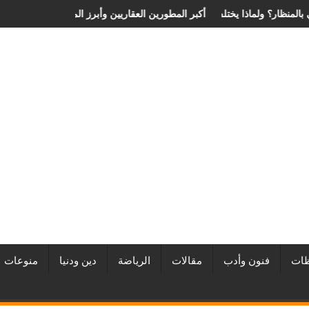
نزلاق الغضروفي بالمنظار؟ ولماذا يختلف من مريض لآخر؟
أفضل شركات التطوير العقاري في مصر من URE | أكبر المطورين العقاريين وأبر
ات
فنون وأدب
مقالات
الرياضة
دين ودنيا
منوعات