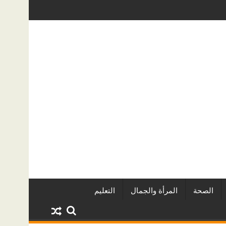
ز المشروعات
دينا أبو ضيف تتألق في مهرجان الصخرة الدولي لل
الصحة
المرأة والجمال
التعليم