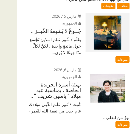
مقالات
منوعات
مارس 15, 2026
الجمهورية
جُــوعٌ لا يُشبِعهُ الخُبــز ..
بِقَلَم / نـُـور عَـلم الــدّين نَجْتمع
حَول مائدةٍ واحدة ، لكنَّ لكلٍّ
منّا جوعًا لا يُرى...
منوعات
مارس 6, 2026
الجمهورية
تهنئة أسرة الجريدة
الخاصة ، بمناسبة عيد
ميلاد ” ياسين شريف ” ..
كَتبت / نُـور عَلَـم الدِّيـن ميلادك
عام جديد من نعمة الله للعُمر ،
نورٌ من للقلب...
منوعات