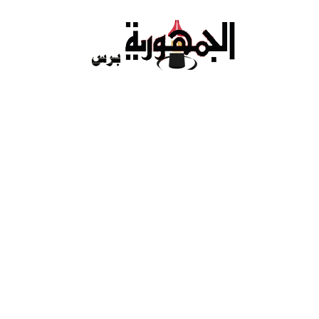
Ski
t
conten