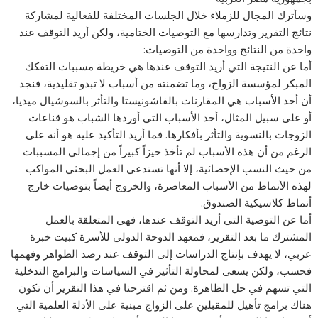
وسأترك المجال للزملاء خلال الجلسات المختلفة للفعالية لمشاركة
نتائج التقرير وتدارسها مع التوصيات الختامية، ولكن أريد التوقف عند
واحدة من النتائج وواحدة من التوصيات:
أما عن النتيجة التي أريد التوقف عندها هي خريطة مسببات التفكك
المبكر لمؤسسة الزواج، وما تضمنته من أسباب لا تبدو تقليدية، فنجد
أن أحد الأسباب هي المقارنات بالفاشونيستا والتأثر بالسوشيال ميديا،
أو على سبيل المثال، أحد الأسباب التي أوردها الشباب هو قناعات
الزوجات بالنسوية والتأثر بأفكارها. فما أريد التأكيد عليه هو أنه على
الرغم من أن هذه الأسباب لم تأخذ حيزاً كبيراً من إجمالي المسببات
من حيث النسب الإحصائية، إلا أنها تستدعي العمل البحثي المواكب
لهذه الأنماط من الأسباب المعاصرة، والخروج أيضاً بتوصيات خارج
أنماط كلاسيكية الصندوق.
أما عن التوصية التي أريد التوقف عندها، فهي المتعلقة بالعمل
المشترك ما بعد التقرير، فمعهد الدوحة الدولي للأسرة كبيت خبرة
عربي، لا يهدف بإنتاج الدراسات إلى التوقف عند رصد الظواهر وفهمها
فحسب، ولكن يسعى لمحاولة التأثير في السياسات والبرامج التدخلية
التي تسهم في حل الظاهرة. ومن ثم اقترحنا في هذا التقرير أن تكون
هناك برامج تأهيل للمقبلين على الزواج مبنية على الأدلة العلمية التي