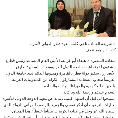
د. شريفة العمادة تلقي كلمة معهد قطر الدولي لأسرة
كتب. ابراهيم عوف
سعادة السفيرة د. هيفاء أبو غزالة، الأمين العام المساعد رئيس قطاع
الشؤون الاجتماعية، جامعة الدول العربيةسعادة السفير/ طارق
الأنصاري، سفير دولة قطر بالقاهرة ومندوبها الدائم لدى جامعة الدول
العربيةأصحاب السعادة المشاركون الكرام من المندوبيات العربية
والجهات الحكومية والخبراءالسيدات والسادة
السلام عليكم ورحمة الله وبركاته،
اسمحوا لي قبل أن استهل كلمتي نيابة عن معهد الدوحة الدولي للأسرة
بعبارات الترحيب أن أذكر نفسي والجميع بالوصف القرآني للزواج الذي
أسماه الله عز وجل في كتابه الكريم بـ “ميثاقاً غليظاً”. هذا الميثاق
الغليظ ليست رابطة كأي رابطة تشاركية تقام في أعراف البشر، ولكنها