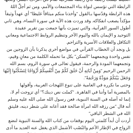
الرابطة التي تؤسس لنواة بناء المجتمعات والأمم، ومن ثم أجلَّ اللهُ
هذه الرابطة وقدّسها بـالقول “وأخذنا منكم ميثاقاً غليظا” أي عهداً وثيقاً
مؤكداً يصعب انفكاكه. وقد وردت هذه الآية في سورة النساء، وهي ثاني
أطول السور القرآنية، والتي تميزت بأنها جمعت بين تقرير عقيدة
التوحيد و الإيمان بالله واليوم الآخر وتنظيم الروابط الاجتماعية ومعاني
التكافل والعلاقات الأسرية والتراحم.
بل ونجد أن الخطاب القرآني في مواضع أخري يذكرنا بأن الزوجين من
نفس واحدة ويجمعهما “السكن” بكل ما تحمله الكلمة من معانٍ وقيم،
وتجمعهما المودة والرحمة، فيقول تعالى في سورة الروم، بسم الله
الرحمن الرحيم “وَمِنْ آيَاتِهِ أَنْ خَلَقَ لَكُمْ مِنْ أَنْفُسِكُمْ أَزْوَاجًا لِتَسْكُنُوا إِلَيْهَا
وَجَعَلَ بَيْنَكُمْ مَوَدَّةً وَرَحْمَةً”.
وحتى ما نكرره في العامية على تنوع اللهجات العربية، وأقولها
بالمصرية أما وأننا في القاهرة.. “كملت نص دينك؟” أي تزوجت أم لا،
إنما له أصله في السنة النبوية، فعن رسول الله صلى الله عليه وسلم
أنه قال “من رزقه الله امرأة صالحة فقد أعانه على شطر دينه، فليتقِ
الله في الشطر الباقي”
أردت أن أبداً كلمتي اليوم بوقفات من كتاب الله والسنة النبوية لنضع
الزواج في الإطار الأعم والنُصُب الأشمل الذي يغفل عنه العديد ما أدى