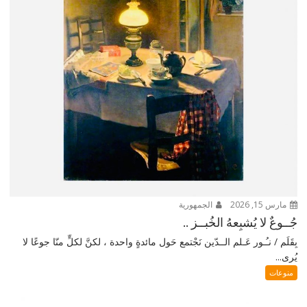
مارس 15, 2026
الجمهورية
جُــوعٌ لا يُشبِعهُ الخُبــز ..
بِقَلَم / نـُـور عَـلم الــدّين نَجْتمع حَول مائدةٍ واحدة ، لكنَّ لكلٍّ منّا جوعًا لا
يُرى...
منوعات