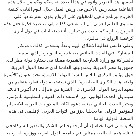
أسسها هذا التقرير. وأنوه في هذا الصدد أنه معكم وبكم من خلال هذه
الفاعلية سنتدارس بالأخص في ورش العمل خلال اليوم الثاني، كيفية
الخروج ببرنامج تأهيل للمقبلين على الزواج يكون استرشادياً على
مستوى العالم العربي، بل إننا نسعى كذلك إلى مناصرة فكرة جعل هذه
البرامج إجبارية كما حدث من تجارب أثبتت نجاحات في دول أخرى
كرخصة الزواج في ماليزيا.
وعلى هامش فعالية الإطلاق اليوم وغداً، يسعدني كذلك دعوتكم
للمشاركة في الحدث الجانبي بعد غد يوم 4 يوليو، والذي نقيمه
بالشراكة مع وزارة الخارجية القطرية ممثلة في سفارة دولة قطر لدى
جمهورية مصر العربية، ومندوبيتها الدائمة لدى جامعة الدول العربية،
حول مؤتمر الذكرى الثلاثين للسنة الدولية للأسرة، تحت عنوان “الأسرة
والاتجاهات الكبرى المعاصرة”، الذي تستضيفه دولة قطر، بتنظيم من
معهد الدوحة الدولي للأسرة، في الفترة من 29 إلى 31 أكتوبر 2024.
سيتناول الحدث الجانبي أبرز الاستعدادات الفنية والتنظيمية للمؤتمر،
ويعتبر الحدث الجانبي بمثابة دعوة لكافة المندوبيات العربية للانضمام
للمؤتمر الدولي، ما يجعلنا نعزز من التواجد العربي الإقليمي في هذه
المنصة الدولية الهامة.
ولا يسعني في الختام إلا أن أتوجه بخالص الشكر والتقدير للشركاء في
تنظيم هذه الفعالية، ممثلين في جامعة الدول العربية ووزارة الخارجية