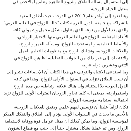
إلى استسهال مسألة الطلاق وشيوع الظاهرة وتناميها بالأخص في
مقتبل الحياة الزوجية.
وهنا نعود إلى أواخر عام 2019 في الدوحة، حيث أطلق المعهد
بالشراكة مع جامعة الدول العربية كتاب “حالة الزواج في العالم العربي”
والذي يعد الأول من نوعه الذي يتناول بشكل مجمل وشمولي كافة
الأبعاد المتعلقة بالزواج في العالم العربي منها الاختيار الزواجي،
والأنماط التقليدية والمستحدثة للزواج، ومسألة العمر والزواج،
والعلاقات الزوجية، وتشابك الزواج مع منظومات التعليم العمل
والاقتصاد، إلى غير ذلك من الجوانب التحليلية لظاهرة الزواج في
الإثني وعشرين دولة عربية.
وما استدعى الانتباه والتوقف في هذا الكتاب أن الإحصاءات تشير إلى
أن نسب الطلاق تتزايد في السنوات الأولى للزواج، وهذا في كافة
الدول العربية بلا استثناء. وأن هناك علاقة ارتباطية بين مدة الزواج
واستمراريته، بمعنى أنه كلما تجاوز الزوجان الفترات الأولى للزواج تزيد
احتمالية استدامة مؤسسة الزواج.
فكان لزاماً علينا أن نؤسس لفهم علمي ودقيق للعلاقات الزوجية،
بالأخص ما يحدث في السنوات الأولى يؤدي إلى الطلاق والتفكك المبكر
لمؤسسة الزواج، وما يمكن كذلك أن يمثل عوامل قوة ووقاية لاستدامة
الزواج. ومن ثم عملنا بشكل مشترك جنباً إلى جنب مع قطاع الشؤون