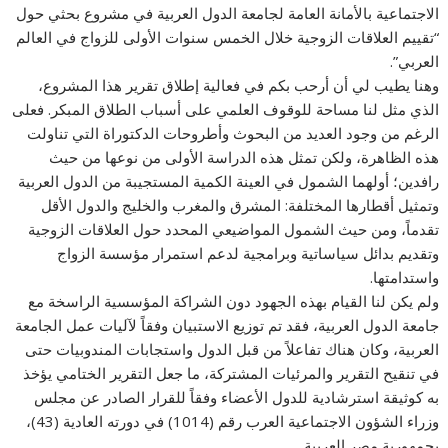
الاجتماعية بالأمانة العامة لجامعة الدول العربية في مشروع بحثي حول
“تقييم العلاقات الزوجية خلال الخمس سنوات الأولى للزواج في العالم
العربي”.
وهنا يطيب لي أن أرحب بكم في فعالية إطلاق تقرير هذا المشروع،
الذي مثل لنا مساحة للوقوف العلمي على أسباب الطلاق المبكر. فعلى
الرغم من وجود العديد من البحوث وأطروحات الدكتوراة التي تناولت
هذه الظاهرة، ولكن تمثل هذه الدراسة الأولى من نوعها من حيث
رافدين؛ أولهما الشمول في العينة الكمية المستجيبة من الدول العربية
وتمثيل أقطارها المختلفة: المشرق والمغرب والخليج والدول الأقل
تقدماً، ومن حيث الشمول المواضيعي المحدد حول العلاقات الزوجية
وتقديم بدائل سياساتية وبرامجية لدعم استمرار مؤسسة الزواج
واستدامتها.
ولم يكن لنا القيام بهذه الجهود دون الشراكة المؤسسية الراسخة مع
جامعة الدول العربية، فقد تم توزيع الاستبيان وفقاً لآليات عمل الجامعة
العربية، وكان هناك تفاعلاً من قبل الدول واستجابات المندوبيات حتى
في تنقيح التقرير والمرئيات المشتركة، ما جعل التقرير الختامي يؤخذ
به كوثيقة استرشادية للدول الأعضاء وفقاً للقرار الصادر عن مجلس
وزراء الشؤون الاجتماعية العرب رقم (1014) في دورته العادية (43)،
بجمهورية مصر العربية