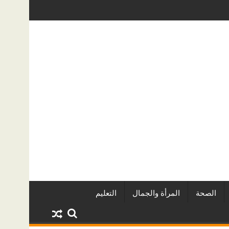
خرة الدولي للفاشون.. وتُتوَّج بلقب أفضل مصممة أزياء لعام 2026
كيف تحمي منزلك من تسربات المياه الخف
الصحة
المرأة والجمال
التعليم