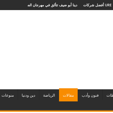
بر المطورين العقاريين وأبرز المشروعات
دينا أبو ضيف تتألق في مهرجان الص
ات
فنون وأدب
مقالات
الرياضة
دين ودنيا
منوعات