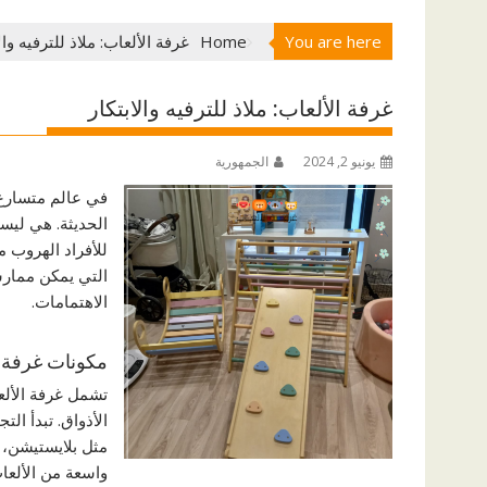
You are here
Home
غرفة الألعاب: ملاذ للترفيه وال
غرفة الألعاب: ملاذ للترفيه والابتكار
يونيو 2, 2024
الجمهورية
في عالم متسارع 
الحديثة. هي ليس
للأفراد الهروب م
التي يمكن ممارست
الاهتمامات.
مكونات غرفة ا
تشمل غرفة الألع
الأذواق. تبدأ ال
مثل بلايستيشن، 
واسعة من الألعاب