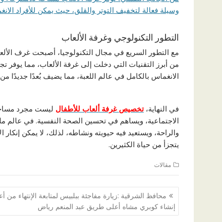
وسيلة فعالة لتخفيف التوتر والقلق، حيث يمكن للأفراد الان
التطور التكنولوجي وغرفة الألعاب
من أبرز التقنيات التي دخلت إلى غرفة الألعاب، مما يوفر تج
الانغماس بالكامل في عالم اللعبة، مما يضيف بُعدًا جديدًا من 
في النهاية،
تخصيص غرفة ألعاب للأطفال
ليست مجرد مساحة ل
الاجتماعية، ويساهم في تحسين الصحة النفسية. في عالم مليء
والراحة، ويستعيد فيه حيويته ونشاطه، لذلك، لا يمكن إنكار ا
يتجزأ من حياة الكثيرين.
مقالات
تصفّح
محافظ الشرقية :زيارة مفاجئة ببلبيس لمتابعة الإنتهاء من أ
المقالات
إنشاء كوبري مشاه أعلى طريق عبد المنعم رياض