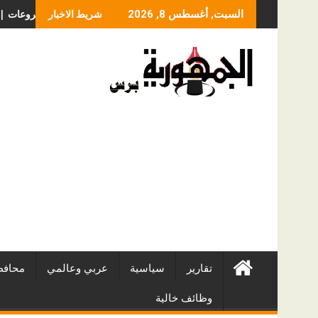
Skip
عر عملية الانزلاق الغضروفي بالمنظار؟ ولماذا يختلف من مريض لآخر؟
أفضل شركات التطوير العقاري في مصر من URE | أك
السبت, أغسطس 8, 2026
شريط الاخبار
to
content
تقارير
سياسية
عربي وعالمي
محافظ
وظائف خالية