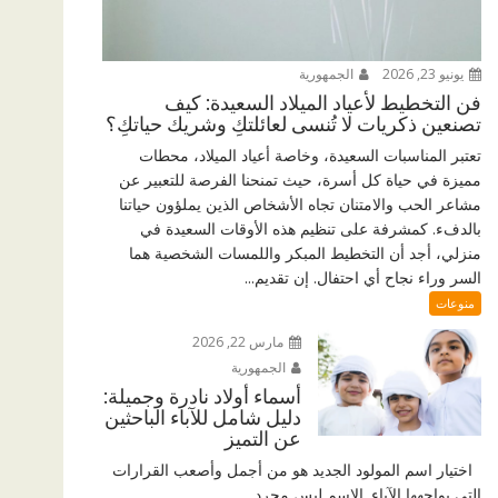
يونيو 23, 2026
الجمهورية
فن التخطيط لأعياد الميلاد السعيدة: كيف
تصنعين ذكريات لا تُنسى لعائلتكِ وشريك حياتكِ؟
تعتبر المناسبات السعيدة، وخاصة أعياد الميلاد، محطات
مميزة في حياة كل أسرة، حيث تمنحنا الفرصة للتعبير عن
مشاعر الحب والامتنان تجاه الأشخاص الذين يملؤون حياتنا
بالدفء. كمشرفة على تنظيم هذه الأوقات السعيدة في
منزلي، أجد أن التخطيط المبكر واللمسات الشخصية هما
السر وراء نجاح أي احتفال. إن تقديم...
منوعات
مارس 22, 2026
الجمهورية
أسماء أولاد نادرة وجميلة:
دليل شامل للآباء الباحثين
عن التميز
اختيار اسم المولود الجديد هو من أجمل وأصعب القرارات
التي يواجهها الآباء. الاسم ليس مجرد...