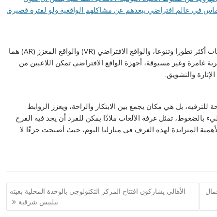
غماس في عالم افتراضي يبعدهم عن مشاكلهم الواقعية ولو لفترة قصيرة.
مع التطور السريع في مجال التكنولوجيا، أصبحت غرف الألعاب أكثر تطورا وتنوعا، والواقع الافتراضي (VR) والواقع المعزز (AR) هما
ربة غامرة وغير مسبوقة، أجهزة الواقع الافتراضي تمكن اللاعبين من
الإثارة والتشويق.
لترفيه، بل هي مكان يجمع بين الابتكار والراحة، ويعزز الروابط
 بالضغوط، تمثل غرفة الألعاب ملاذًا يمكن للفرد أن يجد فيه الفرح
لأهمية المتزايدة لهذه الغرف في منازلنا اليوم، حيث أصبحت جزءًا لا
عمال
الأهالي يشاركون افتتاح المركز التكنولوجي بالوحدة المحلية بغيته
ببلبيس شرقية