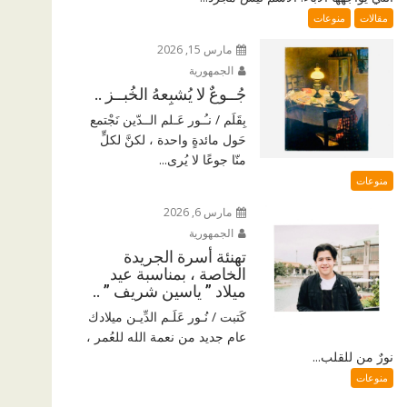
مقالات
منوعات
مارس 15, 2026
الجمهورية
جُــوعٌ لا يُشبِعهُ الخُبــز ..
بِقَلَم / نـُـور عَـلم الــدّين نَجْتمع
حَول مائدةٍ واحدة ، لكنَّ لكلٍّ
منّا جوعًا لا يُرى...
منوعات
مارس 6, 2026
الجمهورية
تهنئة أسرة الجريدة
الخاصة ، بمناسبة عيد
ميلاد ” ياسين شريف ” ..
كَتبت / نُـور عَلَـم الدِّيـن ميلادك
عام جديد من نعمة الله للعُمر ،
نورٌ من للقلب...
منوعات