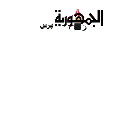
Ski
t
conten