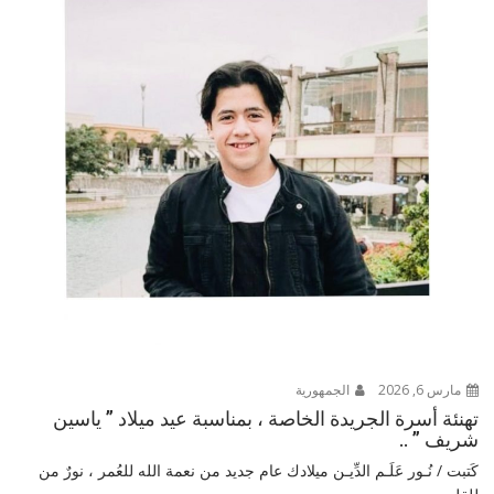
مارس 6, 2026
الجمهورية
تهنئة أسرة الجريدة الخاصة ، بمناسبة عيد ميلاد ” ياسين
شريف ” ..
كَتبت / نُـور عَلَـم الدِّيـن ميلادك عام جديد من نعمة الله للعُمر ، نورٌ من