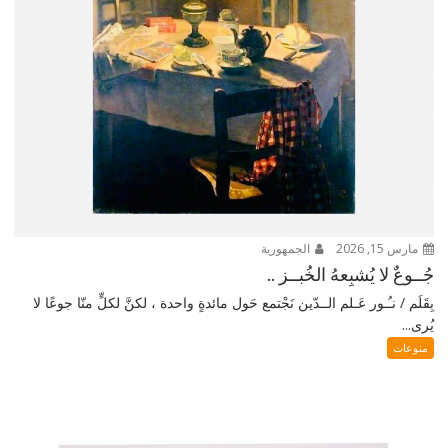
مارس 15, 2026
الجمهورية
جُــوعٌ لا يُشبِعهُ الخُبــز ..
بِقَلَم / نـُـور عَـلم الــدّين نَجْتمع حَول مائدةٍ واحدة ، لكنَّ لكلٍّ منّا جوعًا لا
يُرى...
منوعات