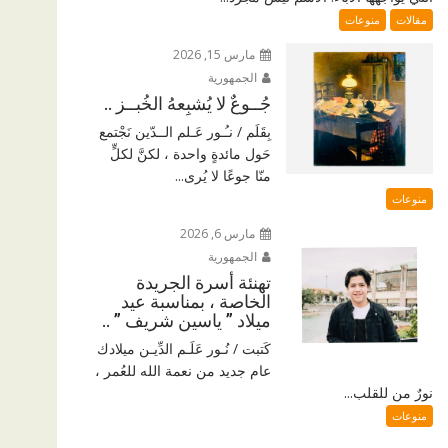
مقالات
منوعات
مارس 15, 2026
الجمهورية
جُــوعٌ لا يُشبِعهُ الخُبــز ..
بِقَلَم / نـُـور عَـلم الــدّين نَجْتمع
حَول مائدةٍ واحدة ، لكنَّ لكلٍّ
منّا جوعًا لا يُرى...
منوعات
مارس 6, 2026
الجمهورية
تهنئة أسرة الجريدة
الخاصة ، بمناسبة عيد
ميلاد ” ياسين شريف ” ..
كَتبت / نُـور عَلَـم الدِّيـن ميلادك
عام جديد من نعمة الله للعُمر ،
نورٌ من للقلب...
منوعات