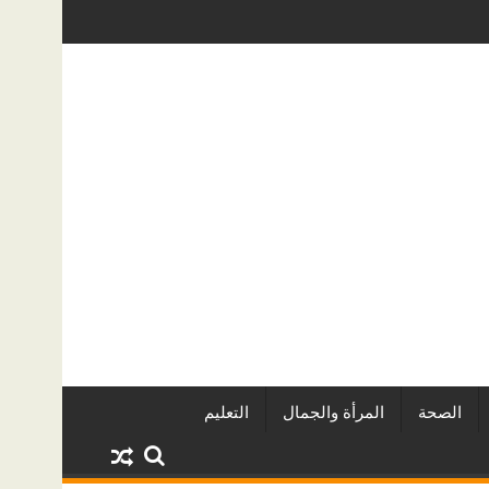
قاريين وأبرز المشروعات
دينا أبو ضيف تتألق في مهرجان الصخرة الد
الصحة
المرأة والجمال
التعليم