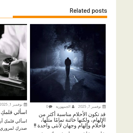
Related posts
نوفمبر 1, 2025
نوفمبر 7, 2025
الجمهورية
0
اسألي قلمكِ أ
قد تكون الأحلام مناسبة أكثر من
الإلهام، ولكنها خائنة تمامًا مثلها،
اسألي قلمكِ أن 
فأحلام وإلهام وجهان لأنثى واحدة !!
صدركِ لمروري