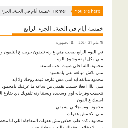
You are here
Home
خمسة أيام في الجنة.. الجزء ا
خمسة أيام في الجنة.. الجزء الرابع
مايو 21, 2024
الجمهورية
في اليوم الرابع صحت مني ع رنه تليفون جريت ع التلفون و
مني .بكل لهفه وشوق الوه
محمود. الله احلي صوت بحب اسمعه
مني بلاش مبالغه بقي يامحمود
محمود مبالغه ايه انتي مش عارفه قيمه روحك ولا ايه
مني انااااا فعلا حسيت بقمتي من ساعه ما عرفتك يامحمود 
تتخطب وفرحانه اوي وسعيده وبستنا رنه تلفونك دي بفارغ الص
اسمك ع الفون
محمود . ومسجلاني ايه بقي
مني. لاء مش هقولك
محمود . كده طب خلاص مش هقولك المفاجاه اللي انا محض
مني لاء خلاص هقولك والله مسجلاك حبيبي