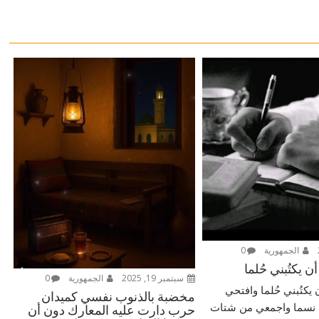
الجمهورية
0
ن يكتُبني حُلما
سبتمبر 19, 2025
الجمهورية
0
يكتُبني حُلما وافتحي
مخضبة بالذنوب نفسي كميدان
 نسما واجمعي من شتات
حرب دارت عليه المعارك دون أن