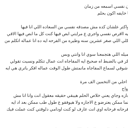
كان نفسي اسمعه من زمان
 خايفه اكون بحلم
 واكتر علشان كده مش مصدقه نفسي من السعاده اللي انا فيها
ه ااقرص نفسي واجري ع مرايتي ابص فيها كنت كل ما ابص فيها الاقي
 اللي صغر عشرين سنه وطيره من الفرحه ايه ده انا عماله اتكلم من
يله اللي هتجمعنا سوي انا وانتي وبس
بفكر في بالضبط اه صحيح ايه المفاجاه انت عمال تتكلم ونسيت تقولي
تر شوقي لسماع المفاجاه مانمتش طول الوقت عماله افكر ياتري هي ايه
احلي من التخمين الف مرة
واج
جازه وجاي يعني خلاص الحلم هيبقي حقيقه معقول انت وانا انا مش
 ممكن يعترضو ع الاجازه ولا هيوفقو ع طول طب ممكن بعد اد ايه
ا فرحانه فرحانه اوي انت عارف لو كنت اودامي دلوقتي كنت عملت فيك