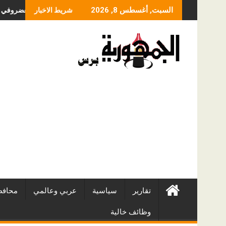
Skip
ما الذي يحدد سعر عملي
السبت, أغسطس 8, 2026
شريط الاخبار
to
content
تقارير
سياسية
عربي وعالمي
محافظ
وظائف خالية