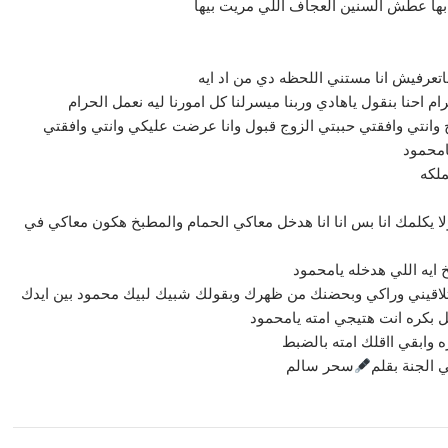
بها عطش السنين العجاف اللي مريت بيها
ماتعرفيش انا مستني اللحظه دي من اد ايه
م احنا بنقول ياهادي وربنا ميسرلنا كل امورنا ليه نعمل الحرام
ج وانتي وافقتي حببتي الزوج قبول وانا عرضت عليكي وانتي وافقتي
امحمود
ملكه
 يكلمك انا بس انا انا هدخل معاكي الحمام والمطبخ هكون معاكي في
يه اللي هدخله يامحمود
هتلاقيني وراكي وبحضنك من ظهرك وبقولك شبيك لبيك محمود بين ايدك
بل بكره انت هتيجي امته يامحمود
 وابقي ااقلك امته بالضبط
 الجنة بقلم
سحر سالم