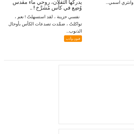
يدركها الثقلان، روحي ماء مقدس
انثري اسمي...
وُضِع في كأس مُشرَّخ ! ..
نفسي حزينة ، لقد استسهلتُ ! نعم ،
تواكلتُ ، ضمَّدت تصدعات الكأس بأوحال
الذنوب...
فنون وأدب