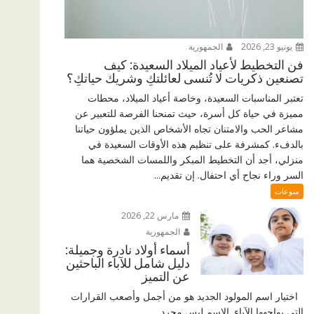
يونيو 23, 2026
الجمهورية
فن التخطيط لأعياد الميلاد السعيدة: كيف
تصنعين ذكريات لا تُنسى لعائلتكِ وشريك حياتكِ؟
تعتبر المناسبات السعيدة، وخاصة أعياد الميلاد، محطات
مميزة في حياة كل أسرة، حيث تمنحنا الفرصة للتعبير عن
مشاعر الحب والامتنان تجاه الأشخاص الذين يملؤون حياتنا
بالدفء. كمشرفة على تنظيم هذه الأوقات السعيدة في
منزلي، أجد أن التخطيط المبكر واللمسات الشخصية هما
السر وراء نجاح أي احتفال. إن تقديم...
منوعات
مارس 22, 2026
الجمهورية
أسماء أولاد نادرة وجميلة:
دليل شامل للآباء الباحثين
عن التميز
اختيار اسم المولود الجديد هو من أجمل وأصعب القرارات
التي يواجهها الآباء. الاسم ليس مجرد...