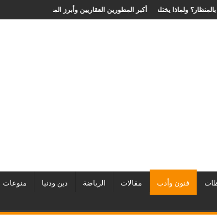
ة الانزلاق الغضروفي بالمنظار؟ ولماذا يختلف من مريض لآخر؟
أفضل شركات التطوير العقاري في مصر من URE | أكبر المطورين الع
ات
فنون وأدب
مقالات
الرياضة
دين ودنيا
منوعات