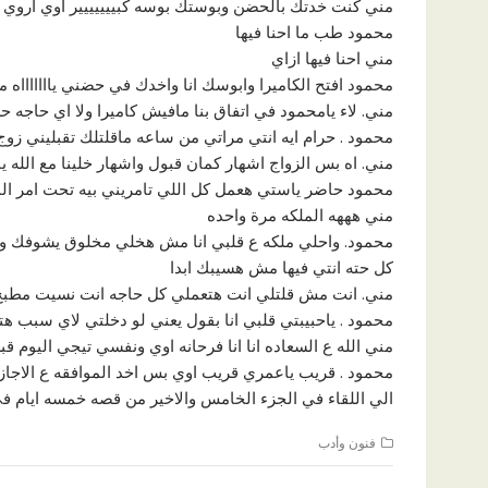
مني كنت خدتك بالحضن وبوستك بوسه كبييييييير اوي اروي 
محمود طب ما احنا فيها
مني احنا فيها ازاي
محمود افتح الكاميرا وابوسك انا واخدك في حضني ياااااااه 
مني. لاء يامحمود في اتفاق بنا مافيش كاميرا ولا اي حاجه حرا
محمود . حرام ايه انتي مراتي من ساعه ماقلتلك تقبليني زو
مني. اه بس الزواج اشهار كمان قبول واشهار خلينا مع الله ي
محمود حاضر ياستي هعمل كل اللي تامريني بيه تحت امر ال
مني هههه الملكه مرة واحده
محمود. واحلي ملكه ع قلبي انا مش هخلي مخلوق يشوفك ولا
كل حته انتي فيها مش هسيبك ابدا
مني. انت مش قلتلي انت هتعملي كل حاجه انت نسيت مطبخ ا
محمود . ياحبيبتي قلبي انا بقول يعني لو دخلتي لاي سبب 
مني الله ع السعاده انا انا فرحانه اوي ونفسي تيجي اليوم ق
محمود . قريب ياعمري قريب اوي بس اخد الموافقه ع الاجازه
الي اللقاء في الجزء الخامس والاخير من قصه خمسه ايام في
فنون وأدب