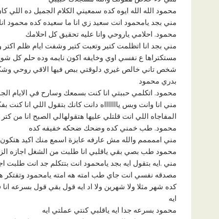
محمود الله الله ايوه كده سمعيني الكلام الجميل ده اللي 
مني بجد يامحمود انت سعيد زي انا ما سعيده كده محمود انا
محمود. احلامي ياروحي وانا عليه تحقيق كل احلامك
مني بجد انا اتظلمت كتير وتعبت كتير وشفت ايام ظلم اكتر
مستكتراها ع نفسي اوي وخايفه اكون نايمه وده حلم كل شوي
شخص تاني خالص غيري دلوقتي ببص فيها الاقي روحي وشكلي
بدري محمود
محمود. اتكلمي حببتي انا كنت بسمعك وسارح في الايام الجم
مني انا وانت وبس ياااااااه دانت كانك بتقول اللي انا كنت 
المفاجاه اللي انت قلتلي عليها هتقولهالي الصبح انا من ك
محمود. طب خمني كده وضحك ضحكه خفيفه كده
مني اممممم والله مش عارفه عايزة اسمع منك اكيد هتكون 
محمود طب بصي بقي ياقلبي انا طلبت من الشغل اجازه الز
مني .ايه بتقول ايه بجد يامحمود انت بتتكلم جد انت طلبت ا
مصدقه نفسي انت جاي طب امته هه امته يامحمود وتفتكر هما
كده شهر مثلا ولا شهرين ولا اد ايه قول بقي قول بسرعه ان
ايه
محمود بسرعه جدا ايه ياقلبي كنتي عملتي ايه