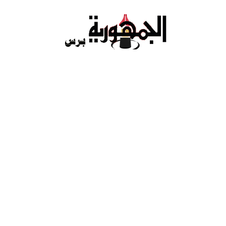
Ski
t
conten