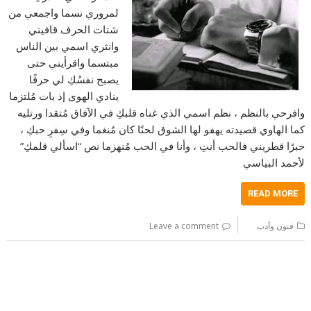
لمروري نسما واجمعي من
شتات الحرف قافيتي
وانثري اسمي بين الناس
مبتسما واقرأيني حتى
يصبح نفسُكِ لي حرفًا
ينادي الهوى إذ بات مُلتزما
وافرحي بالنظم ، نظم اسمي الذي غناه قلبكِ في الآفاق مُتقدا ورتليه
كما الهاوي قصيدته يهفو لها الشوق لحنًا كان مُنغما وفي سِفرِ حبكِ ،
حبرًا قطريني فالحب أنتِ ، وأنا في الحب مُنهزما نص “اسألي قلمكِ”
لأحمد البياسي
READ MORE
فنون وأدب
Leave a comment