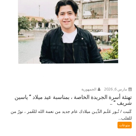
مارس 6, 2026
الجمهورية
تهنئة أسرة الجريدة الخاصة ، بمناسبة عيد ميلاد ” ياسين
شريف ” ..
كَتبت / نُـور عَلَـم الدِّيـن ميلادك عام جديد من نعمة الله للعُمر ، نورٌ من
للقلب...
منوعات