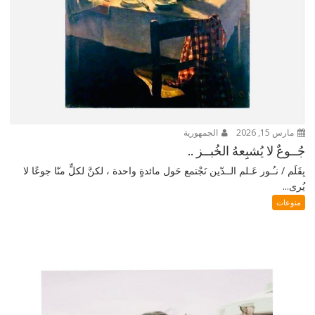
مارس 15, 2026
الجمهورية
جُــوعٌ لا يُشبِعهُ الخُبــز ..
بِقَلَم / نـُـور عَـلم الــدّين نَجْتمع حَول مائدةٍ واحدة ، لكنَّ لكلٍّ منّا جوعًا لا
يُرى...
منوعات