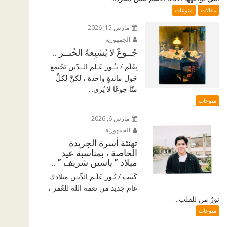
مقالات
منوعات
مارس 15, 2026
الجمهورية
جُــوعٌ لا يُشبِعهُ الخُبــز ..
بِقَلَم / نـُـور عَـلم الــدّين نَجْتمع
حَول مائدةٍ واحدة ، لكنَّ لكلٍّ
منّا جوعًا لا يُرى...
منوعات
مارس 6, 2026
الجمهورية
تهنئة أسرة الجريدة
الخاصة ، بمناسبة عيد
ميلاد ” ياسين شريف ” ..
كَتبت / نُـور عَلَـم الدِّيـن ميلادك
عام جديد من نعمة الله للعُمر ،
نورٌ من للقلب...
منوعات