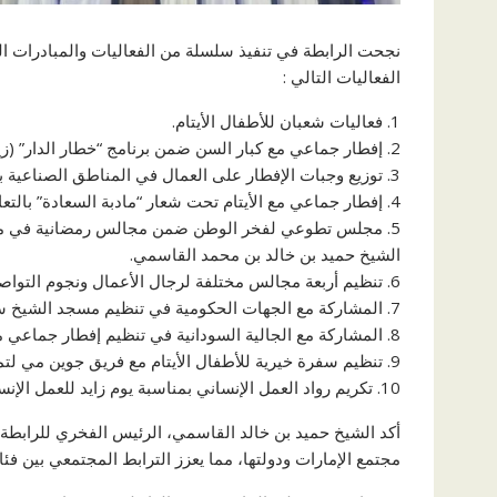
الفعاليات التالي :
1. فعاليات شعبان للأطفال الأيتام.
2. إفطار جماعي مع كبار السن ضمن برنامج “خطار الدار” (زيارتان خلال رمضان).
3. توزيع وجبات الإفطار على العمال في المناطق الصناعية بالتعاون مع القيادة العامة لشرطة الشارقة طوال شهر رمضان.
4. إفطار جماعي مع الأيتام تحت شعار “مادبة السعادة” بالتعاون مع هيئة الهلال الأحمر الإماراتي ومدرسة دبي الوطنية.
5. مجلس تطوعي لفخر الوطن ضمن مجالس رمضانية في مج
الشيخ حميد بن خالد بن محمد القاسمي.
6. تنظيم أربعة مجالس مختلفة لرجال الأعمال ونجوم التواصل الاجتماعي.
7. المشاركة مع الجهات الحكومية في تنظيم مسجد الشيخ سعود (صلاة قيام الليل في العشر الأواخر).
8. المشاركة مع الجالية السودانية في تنظيم إفطار جماعي مع الأطفال الأيتام.
9. تنظيم سفرة خيرية للأطفال الأيتام مع فريق جوين مي لتمكين المرأة.
10. تكريم رواد العمل الإنساني بمناسبة يوم زايد للعمل الإنساني.
أكد الشيخ حميد بن خالد القاسمي، الرئيس الفخري للرابطة،
مجتمع الإمارات ودولتها، مما يعزز الترابط المجتمعي بين فئ