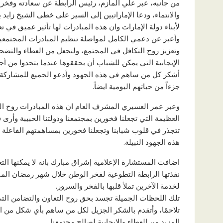
من جانبه، عبر علي المازم، رئيس الرابطة عن سعادته وفخره ب
والانتماء، ودعا الإماراتيين إلى السير على خطى الشيخ زاي
لأبناء دولة الإمارات وان هذه المبادرات لها تأثير عميق في تع
وأعبر عن دعمي الكامل لمواصلة تنظيم المبادرات المجتمعي
وتعزيز روح التكافل في المجتمع، ولنجعل من العطاء والتضح
الإيجابية التي يمكن للشباب أن يحققوها عندما يتحدوا من 
أشكر كل من ساهم في هذه الجهود وأدعو الجميع للمشاركة وا
جزءاً من حياتهم اليومية ايضاً.
وعبر عمر العسيري المشرف العام ان هذه المبادرات روح العطاء
العظيمة التي تجعلنا فخورين بمجتمعنا ودولتنا الحبيبة وأرى
تتجذر في قلوب شبابنا وتجعلنا فخورين بمساهمتهم الفاعلة 
هذه الجهود النبيلة.
اضافت المستشارة الإعلامية إشراق مبارك بانه لا يمكنها التعب
نفذتها الرابطة التطوعية لفخر الوطن خلال شهر رمضان المبارك
لخدمة الآخرين تملأ قلبها بالفخر والسرور.
تلك اللحظات الجميلة تجسد بحق روح التعاون والتضامن التي 
تلاحمًا، وأتقدم بالشكر الجزيل لكل من ساهم بأي شكل من ا
المزيد من العطاء والإيجابية لصالح مجتمعنا.