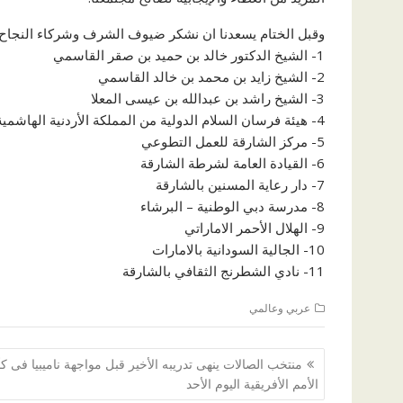
وقبل الختام يسعدنا ان نشكر ضيوف الشرف وشركاء النجاح و
1- الشيخ الدكتور خالد بن حميد بن صقر القاسمي
2- الشيخ زايد بن محمد بن خالد القاسمي
3- الشيخ راشد بن عبدالله بن عيسى المعلا
4- هيئة فرسان السلام الدولية من المملكة الأردنية الهاشمية
5- مركز الشارقة للعمل التطوعي
6- القيادة العامة لشرطة الشارقة
7- دار رعاية المسنين بالشارقة
8- مدرسة دبي الوطنية – البرشاء
9- الهلال الأحمر الاماراتي
10- الجالية السودانية بالامارات
11- نادي الشطرنج الثقافي بالشارقة
عربي وعالمي
تصفّح
منتخب الصالات ينهى تدريبه الأخير قبل مواجهة ناميبيا فى 
المقالات
الأمم الأفريقية اليوم الأحد