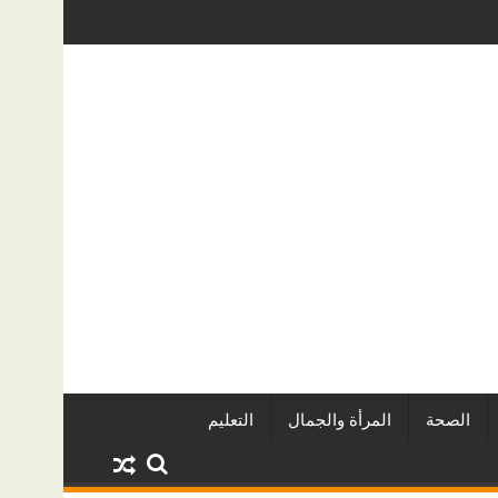
المطورين العقاريين وأبرز المشروعات
دينا أبو ضيف تتألق في مهرجان الصخ
الصحة
المرأة والجمال
التعليم