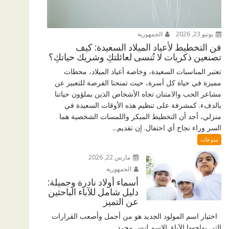
يونيو 23, 2026
الجمهورية
فن التخطيط لأعياد الميلاد السعيدة: كيف
تصنعين ذكريات لا تُنسى لعائلتكِ وشريك حياتكِ؟
تعتبر المناسبات السعيدة، وخاصة أعياد الميلاد، محطات
مميزة في حياة كل أسرة، حيث تمنحنا الفرصة للتعبير عن
مشاعر الحب والامتنان تجاه الأشخاص الذين يملؤون حياتنا
بالدفء. كمشرفة على تنظيم هذه الأوقات السعيدة في
منزلي، أجد أن التخطيط المبكر واللمسات الشخصية هما
السر وراء نجاح أي احتفال. إن تقديم...
منوعات
مارس 22, 2026
الجمهورية
أسماء أولاد نادرة وجميلة:
دليل شامل للآباء الباحثين
عن التميز
اختيار اسم المولود الجديد هو من أجمل وأصعب القرارات
التي يواجهها الآباء. الاسم ليس مجرد...