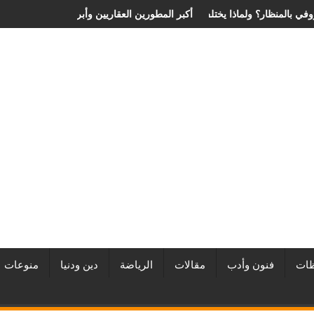
ر عملية الانزلاق الغضروفي بالمنظار؟ ولماذا يختلف من مريض لآخر؟
أفضل شركات التطوير العقاري في مصر من URE | أكبر 
ات
فنون وأدب
مقالات
الرياضة
دين ودنيا
منوعات