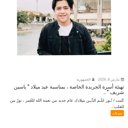
مارس 6, 2026
الجمهورية
تهنئة أسرة الجريدة الخاصة ، بمناسبة عيد ميلاد ” ياسين
شريف ” ..
كَتبت / نُـور عَلَـم الدِّيـن ميلادك عام جديد من نعمة الله للعُمر ، نورٌ من
للقلب...
منوعات