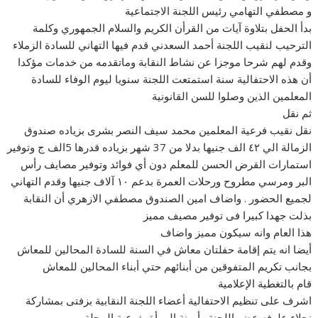
و مصطفي التهامي رئيس اللجنة الاجتماعية
بدأ الحفل بتلاوة آيات من القرأن الكريم والسلام الجمهوري وكلمة
الترحيب لنقيب اللجنة أحمد السعدني قدم فيها التهاني للسادة الزملاء
وقدم لهم شرحا موجزا عن نشاط النقابة وماتقدمه من خدمات مؤكدا
أن هذه الاحتفالية سنة استمتعت اللجنة سنويا ليوم الوفاء للسادة
المعلمين الذين وصلوا للسن القانونية
ثم نقل
نقل نقيب فرعية المعلمين محمد سيف النصر بشرى بزياده صندوق
الزمالة الي ٤٢ الف جنيها بدلا من 37 شهر بزياده قدرها 5الف ج وتوفير
استمارات القرض الحسن للمعلم دون أي فوائد وتوفير مصايف رأس
البر ومرسي مطروح ورحلات العمرة بدعم ١٠ آلاف جنيها وقدم التهاني
لجميع الحضور . واضاف امين الصندوق مصطفي الازهري أن النقابة
بذلت جهدا كبيرا فى توفير مصيف مميز
هذا العام وانه سيكون مميز واضاف
أيضا انه يتم إقامة حفلتان معاش في السنة للسادة المحالين للمعاش
بجانب تكريم المتفوقين من أبنائهم حتي أبناء المحالين للمعاش
قام بالتغطية الإعلامية
اشرف على تنظيم الاحتفالية أعضاء اللجنة النقابية بزفتى بمشاركة
نجلاء علوفه عضو اللجنة وأمينة المرأة بفرعية المحلة .