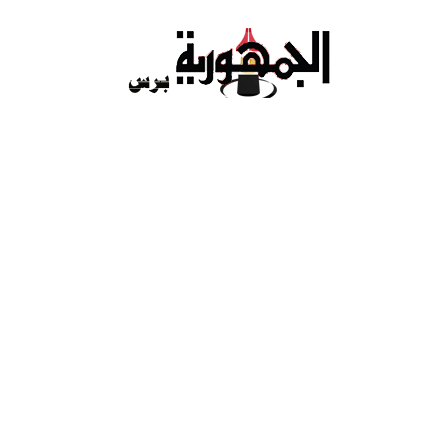
Ski
t
conten