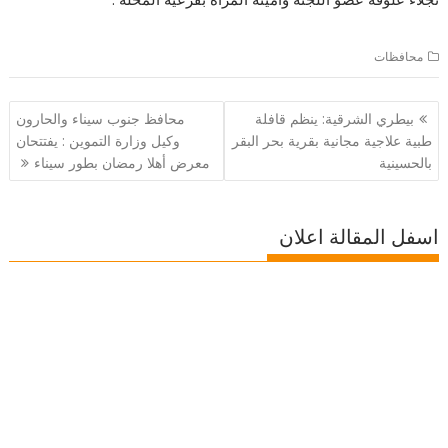
محافظات
تصفّح
بيطري الشرقية: ينظم قافلة
محافظ جنوب سيناء والحارون
المقالات
طبية علاجية مجانية بقرية بحر البقر
وكيل وزارة التموين : يفتتحان
بالحسينية
معرض أهلا رمضان بطور سيناء
اسفل المقالة اعلان