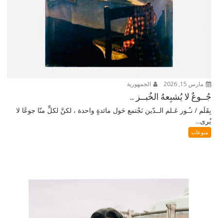
مارس 15, 2026
الجمهورية
جُــوعٌ لا يُشبِعهُ الخُبــز ..
بِقَلَم / نـُـور عَـلم الــدّين نَجْتمع حَول مائدةٍ واحدة ، لكنَّ لكلٍّ منّا جوعًا لا
يُرى...
منوعات