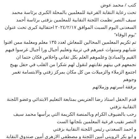
كتب / محمد عوض
تحت رعاية النقابة الفرعية للمعلمين بالمحلة الكبرى برئاسة محمد
سيف النصر نظمت اللجنة النقابية للمعلمين بزفتى برئاسة أحمد
السعدنى اليوم السبت الموافق ٢٠٢٤/٢/١٧ احتفالية كبرى تحت عنوان
“يوم الوفاء”
تم تكريم المعلمين المحالين للمعاش لعدد ١٣٥ معلم ومعلمة ممن افنوا
شبابهم وسنوات عمرهم في تربية وتعليم أجيال ورا أجيال غرسوا فيهم
القيم والمبادئ وعلموهم العلم بكل تفاني واخلاص فكان حتما ان
نجمعهم في بيتهم نقابتهم لنقول لهم شكرا من القلب في حفل بهيج
اجتمع الزملاء والزميلات من كل مكان بمركز زفتي والابتسامة تغمر
وجوهم
برفقة اسرتهم وزملائهم
قدم الحفل استاذ رضا العتريس بمتابعة التعليم الابتدائي وعضو اللجنة
النقابية بزفتي
رحب بالضيوف الكرام وبالمنصة الكريمة التي يرأسها محمد سيف
النصر نقيب فرعية المعلمين بلجانها الست
و احمد السعدني رئيس اللجنة النقابية بزفتي
و ابو بكر الرويني أمين اللجنة و مصطفي الازهري أمين صندوق النقابة