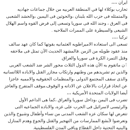
ايران ،،،،
تحارب بوكلاء لها في المنطقة العربيه من خلال جماعات جهاديه
والمتمثله فى حزب الله بلبنان ،والحوثين فى اليمين ،والحشد الشعبى
فى العرق ، وجند الله فى سوريا وتسعى إلى فرض القوه واسم الهلال
الشيعى والسيطرة على الممرات الملاحيه .
تركيا ،،،،
تسعى الى استعاده الاميراطويه العثمانيه بقوتها كما كان عهد سالف
منذ عقود طويله من الزمن .فالمشهد الحديث الآن تمثل فى ملاحقه
وقتل التمرد الكرة فى سوريا والعراق.
ٱن ماتقوم به الأن هذه الدول الثلاث محور الشر ضد الشعب العربى
والذين تم تشريدهم من وطنهم وارتكاب مجازر القتل والاباده اللاانسانيه
والذى سقف المجتمع الدولى ،والمنظمات الحقوقيه والامميه عاجزا
عن اتخاذ قرارات بالاعلان عن الادانه و الوقوف.موقف المتفرج والعاجز
أيضا الولايات المتحدة الأمريكية ،،،
تضرب فى اليمن ،وداخل سوريا والعراق ،كما هى الداعم الأول
والرئيسى لاسرائيل فى الحرب على غزه، والاباده الجماعيه التى
تتعرض لها سكان عزه الشعب المدنى من نساء وأطفال وشيوخ والذين
وتعرضوا لأبشع الممارسات من التهجير والقتل والجوع وهدم المنازل
والبنيه التحتية داخل القطاع وباقى المدن الفلسطينية.