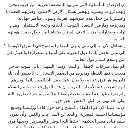
إن الاوضاع المأساويه التى تمر بها المنطقه العربيه ،من حروب وفتن
ونهب ثروات وتشريد وتهجير لسكان الأرض الاصلين ،وضربهم اقتصاديا
وعسكريا من خلال هدم جيوشهم العربيه وتمويل عناصر جهاديه
ومترتزقه ومارقين لاشعال الفوضى الخلاقه وعدم الاستقرار ، وهدم
تراث وحضارات امتدت لآلاف السنين ،وثقافيا من خلال طمث هويتهم
العربيه ،
واتساءل الآن ،،، إلى متى ينتهي الصراع المفتوح فى الشرق الأوسط ؟
إلى متى تحصل تلك الدول العربية على أمنها واستقرارها والعيش فى
أمن وسلام كسائر دول العالم.
ألم تصل صرخات الاطفال والنساء ودماء الشهداء ،الى قلوب حناجر
متحجره فيها الغلظه ومجرده من الضمير الإنساني ، الا يعلموا أن الله
قادر وقاهر فوق عباده ،ولا يغفل عما يعمل الظالمون ،انما يؤخرهم
ليوم تشخص فيه الأبصار ، الغريب أن هذه الدول تتحدث باسم السلام
ولم تعرف غير لغه الدم ، تتحدث بلفظ الجلاله ،ولم تعرف طريق الله
،وان الله نهى عن قتل الأنفس ، بغير حق .
أن ما علينا الان هو الالتفاف كنسيج واحد حول قاءنا ورئيسنا وجميع
مؤسساتنا الامنيه المصريه ،والبعد عن الشاءعات والفتن ،وأن نكون
خلف قياده مصر الحكيمه ، حفظ الله الوطن والمصريين وجعلها فوق
كل حاقد وحاسد ومتآمر عليها تحيا مصر بابناءها الشرفاء الأوفياء