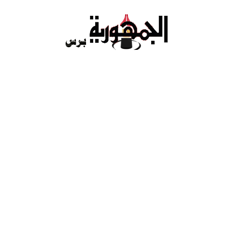
Ski
t
conten