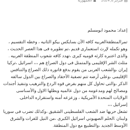
فبراير 8, 2024
الجمهورية
إعداد: محمود ابومسلم
تمرالمنطقةالعربيه كافه الآن بسايكس بيكو الثانيه ، وخطه التقسيم ،
وهو تكمله لإرث استعمارى قديم ،تم تطويره فى هذا العصر الحديث ،
والذى اعتبره كارثه قوميه كبرى ،تهدد كافه شعوب المنطقة العربيه .
مثلث الشر الإقليمى والمتمثل فى دول الصراع هم ،،، اسرائيل ،تركيا
إيران ،والشعب العربى من يقوم بدفع فاتوره ذلك الصراع والتنافس
الإقليمى ،وعلى أرضه تتم تصفية الأحقاد والصراع بين الدول سالفه
الذكر ،والتى تحاول كل منهم بفرض قوه الردع والترهيب وتنفيذ أجندات
ومصالح لهم ومدعومه من دول عالميه وبطلها الاول والأسىاسى
الولايات المتحدة الأمريكية ، وزعزعه أمنه واستقراره الداخلى.
إسرائيل ،،،
تشعل حربها ضد الشعب الفلسطينى الشقيق ،وكذلك تضرب فى سوريا
ولبنان .الحلم الصهيوني اسرائيل الكبرى ،من النيل للفرات والشرق
الأوسط الجديد ،والتطبيع مع دول المنطقة.