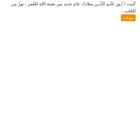
كَتبت / نُـور عَلَـم الدِّيـن ميلادك عام جديد من نعمة الله للعُمر ، نورٌ من
للقلب...
منوعات