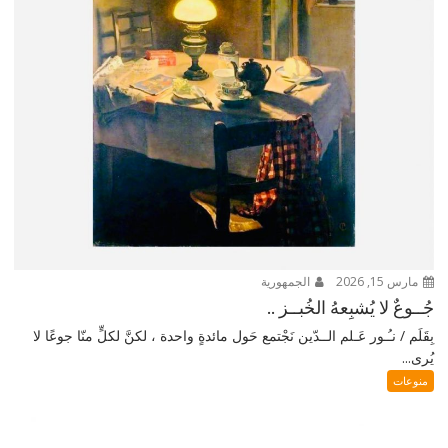
مارس 15, 2026
الجمهورية
جُــوعٌ لا يُشبِعهُ الخُبــز ..
بِقَلَم / نـُـور عَـلم الــدّين نَجْتمع حَول مائدةٍ واحدة ، لكنَّ لكلٍّ منّا جوعًا لا
يُرى...
منوعات