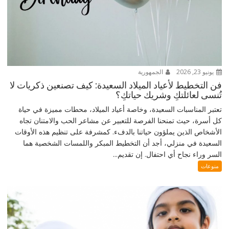
يونيو 23, 2026
الجمهورية
فن التخطيط لأعياد الميلاد السعيدة: كيف تصنعين ذكريات لا
تُنسى لعائلتكِ وشريك حياتكِ؟
تعتبر المناسبات السعيدة، وخاصة أعياد الميلاد، محطات مميزة في حياة
كل أسرة، حيث تمنحنا الفرصة للتعبير عن مشاعر الحب والامتنان تجاه
الأشخاص الذين يملؤون حياتنا بالدفء. كمشرفة على تنظيم هذه الأوقات
السعيدة في منزلي، أجد أن التخطيط المبكر واللمسات الشخصية هما
السر وراء نجاح أي احتفال. إن تقديم...
منوعات