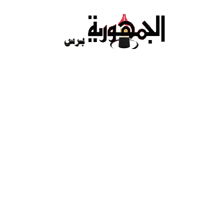
Ski
t
conten