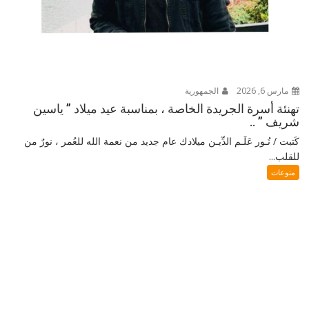
مارس 6, 2026
الجمهورية
تهنئة أسرة الجريدة الخاصة ، بمناسبة عيد ميلاد ” ياسين
شريف ” ..
كَتبت / نُـور عَلَـم الدِّيـن ميلادك عام جديد من نعمة الله للعُمر ، نورٌ من
للقلب...
منوعات