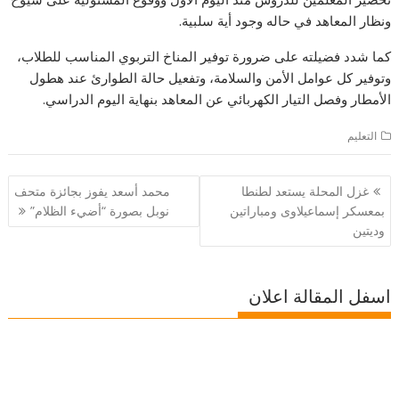
ونظار المعاهد في حاله وجود أية سلبية.
كما شدد فضيلته على ضرورة توفير المناخ التربوي المناسب للطلاب،
وتوفير كل عوامل الأمن والسلامة، وتفعيل حالة الطوارئ عند هطول
الأمطار وفصل التيار الكهربائي عن المعاهد بنهاية اليوم الدراسي.
التعليم
تصفّح
غزل المحلة يستعد لطنطا
محمد أسعد يفوز بجائزة متحف
المقالات
بمعسكر إسماعيلاوى ومباراتين
نوبل بصورة “أضيء الظلام”
وديتين
اسفل المقالة اعلان