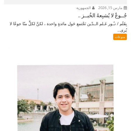
مارس 15, 2026
الجمهورية
جُــوعٌ لا يُشبِعهُ الخُبــز ..
بِقَلَم / نـُـور عَـلم الــدّين نَجْتمع حَول مائدةٍ واحدة ، لكنَّ لكلٍّ منّا جوعًا لا
يُرى...
منوعات