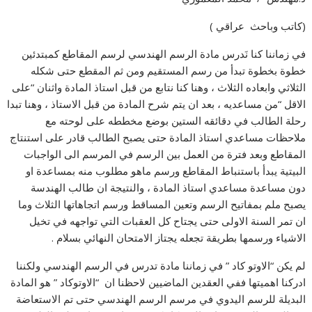
(كاتب وباحث عراقي )
في زماننا كنا نَدرس مادة الرسم الهندسي لرسم المقاطع كمبتدئين
خطوة بخطوة تبدأ من رسم المستقيم ومن ثم المقطع حتى شكله
الثلاثي وابعاده الثلاث ، وهنا كنا نتابع من قبل استاذ المادة واثنان “على
الاقل “من مساعديه ، بعد ان يتم شرح المادة من قبل الاستاذ ، وهنا تبدا
رحلة الطالب في دقائقه الستين بوضع مخططه على لوحته مع
ملاحظات مساعدي استاذ المادة حتى يصبح الطالب قادر على استنتاج
المقاطع وبعد فترة من العمل بين الرسم في المرسم الى الواجبات
البيتية يبدأ باستنباط المقاطع ورسم ماهو مطلوب منه بمساعدة او
دون مساعدة مساعدي استاذ المادة ، والنتيجة ان طالب الهندسة
يصبح ملم بمفاتيح الرسم وتعين المساقط ورسم اتجاهاتها الثلاث وما
ان تمر السنة الاولى حتى يجتاح كل العقبات التي تواجهه في تخيل
الاشياء ورسمها بطريقة تجعله يجتاز الامتحان النهائي بسلام .
لم يكن “الاوتو كاد ” في زماننا مادة تدرس في الرسم الهندسي ولكننا
ادركنا اهميتها ففي العقدين الماضيين لاحظنا ان “الاوتوكاد ” هو المادة
البديلة للرسم اليدوي في مرسم الرسم الهندسي حتى تم الاستعاضة