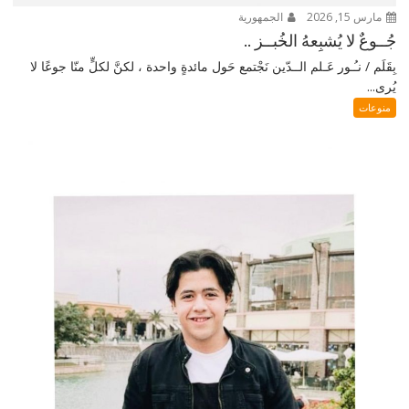
مارس 15, 2026
الجمهورية
جُــوعٌ لا يُشبِعهُ الخُبــز ..
بِقَلَم / نـُـور عَـلم الــدّين نَجْتمع حَول مائدةٍ واحدة ، لكنَّ لكلٍّ منّا جوعًا لا
يُرى...
منوعات