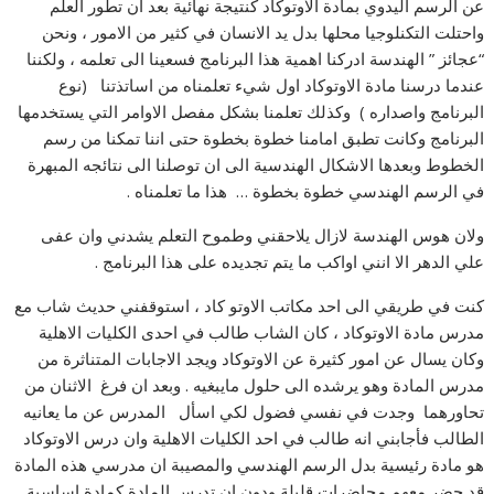
عن الرسم اليدوي بمادة الاوتوكاد كنتيجة نهائية بعد ان تطور العلم
واحتلت التكنلوجيا محلها بدل يد الانسان في كثير من الامور ، ونحن
“عجائز ” الهندسة ادركنا اهمية هذا البرنامج فسعينا الى تعلمه ، ولكننا
عندما درسنا مادة الاوتوكاد اول شيء تعلمناه من اساتذتنا (نوع
البرنامج واصداره ) وكذلك تعلمنا بشكل مفصل الاوامر التي يستخدمها
البرنامج وكانت تطبق امامنا خطوة بخطوة حتى اننا تمكنا من رسم
الخطوط وبعدها الاشكال الهندسية الى ان توصلنا الى نتائجه المبهرة
في الرسم الهندسي خطوة بخطوة … هذا ما تعلمناه .
ولان هوس الهندسة لازال يلاحقني وطموح التعلم يشدني وان عفى
علي الدهر الا انني اواكب ما يتم تجديده على هذا البرنامج .
كنت في طريقي الى احد مكاتب الاوتو كاد ، استوقفني حديث شاب مع
مدرس مادة الاوتوكاد ، كان الشاب طالب في احدى الكليات الاهلية
وكان يسال عن امور كثيرة عن الاوتوكاد ويجد الاجابات المتناثرة من
مدرس المادة وهو يرشده الى حلول مايبغيه . وبعد ان فرغ الاثنان من
تحاورهما وجدت في نفسي فضول لكي اسأل المدرس عن ما يعانيه
الطالب فأجابني انه طالب في احد الكليات الاهلية وان درس الاوتوكاد
هو مادة رئيسية بدل الرسم الهندسي والمصيبة ان مدرسي هذه المادة
قد حضر معهم محاضرات قليلة ودون ان تدرس المادة كمادة اساسية