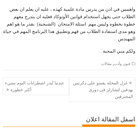
واهمس في اذن من يدرس مادة علمية كهذه ، عليه ان يعلم ان بعض
الطلاب حتى يجهل استخدام قوانين الأوتوكاد فعليه ان يتدرج معهم
خطوة بخطوه وليس مهم اسئلة الامتحان (الشبحية) بقدر ما هو اهم
وهو مدى استفادة الطلاب من فهم وتطبيق هذا البرنامج المهم في حياة
المهندس .
ولكم مني المحبة .
,
فنون وأدب
مقالات
تصفّح
غزل المحلة يقسو على دكرنس
عندما تُنذر اضطرابات النوم بشيء
المقالات
بهدفين لتشارلز فى دورى
أكثر خطورة
المحترفين
اسفل المقالة اعلان