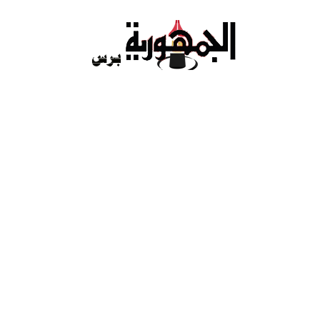
Ski
t
conten