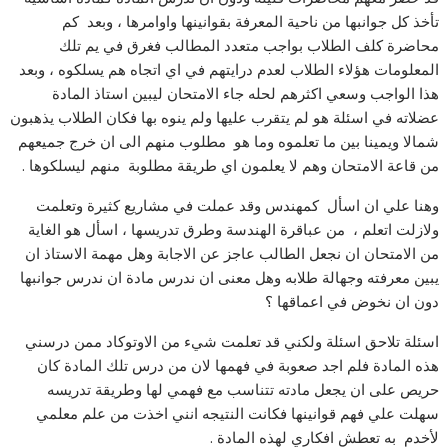
تأخذ كل جوانبها من ناحية المعرفة بقوانينها واوامرها ، وبعد كم
محاضرة كلف الطلاب بواجب متعدد المطالب فغرق في يم تلك
المعلومات هؤلاء الطلاب لعدم درايتهم في اي اتجاه هم يسلكوه ، وبعد
هذا الواجب وسعي اكثرهم لحله جاء الامتحان ليبين استاذ المادة
عضلاته في اسئلة هو لم يتقرب عليها ولم ينوه بها فكان الطلاب يذهبون
شمالا ويمينا بين ما تعلموه وما هو مطلوب منهم الى ان خرج جميعهم
من قاعة الامتحان وهم لا يعلمون اي طريقة مطلوبة منهم ليسلكوها .
وهنا علي ان اسأل كمهندس وقد عملت في مشاريع كثيرة وتعلمت
ولازلت اتعلم ، من عباقرة الهندسة وطرق تدريسها ، اسأل هو الغاية
من الامتحان ان نجعل الطالب عاجز عن الاجابة وهل مهمة الاستاذ ان
يبين معرفته وجهالة طلابه وهل معنى ان ندرس مادة ان ندرس جوانبها
دون ان نخوض في اعماقها ؟
اسئلة تلاحق اسئلة ولكني قد تعلمت شيء من الاوتوكاد ممن درسني
هذه المادة فلم اجد صعوبة في فهمها لان من درس تلك المادة كان
حريص على ان يجعل مادته تتناسب مع فهمي لها وطريقة تدريسه
سهلت علي فهم قوانينها فكانت النتيجه انني اخذت من علم معلمي
لأخدم به تعطش افكاري لهذه المادة .