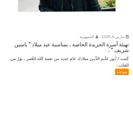
مارس 6, 2026
الجمهورية
تهنئة أسرة الجريدة الخاصة ، بمناسبة عيد ميلاد ” ياسين
شريف ” ..
كَتبت / نُـور عَلَـم الدِّيـن ميلادك عام جديد من نعمة الله للعُمر ، نورٌ من
للقلب...
منوعات