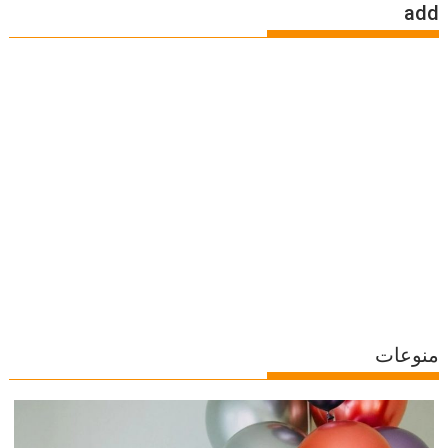
add
منوعات