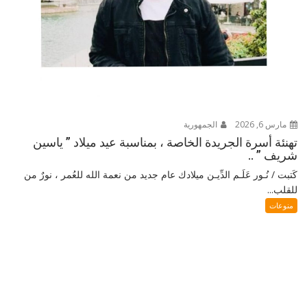
مارس 6, 2026
الجمهورية
تهنئة أسرة الجريدة الخاصة ، بمناسبة عيد ميلاد ” ياسين
شريف ” ..
كَتبت / نُـور عَلَـم الدِّيـن ميلادك عام جديد من نعمة الله للعُمر ، نورٌ من
للقلب...
منوعات