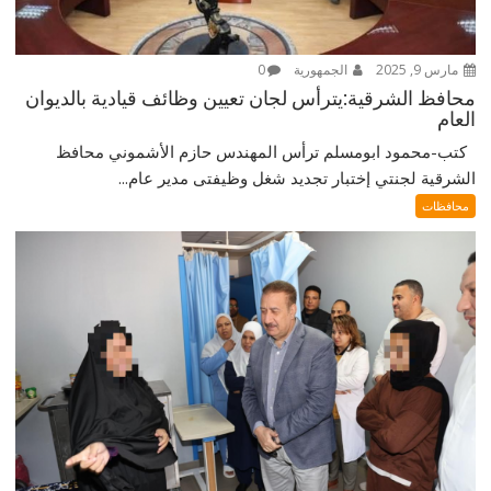
مارس 9, 2025
الجمهورية
0
محافظ الشرقية:يترأس لجان تعيين وظائف قيادية بالديوان
العام
كتب-محمود ابومسلم ترأس المهندس حازم الأشموني محافظ
الشرقية لجنتي إختبار تجديد شغل وظيفتى مدير عام...
محافظات