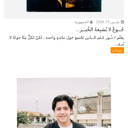
مارس 15, 2026
الجمهورية
جُــوعٌ لا يُشبِعهُ الخُبــز ..
بِقَلَم / نـُـور عَـلم الــدّين نَجْتمع حَول مائدةٍ واحدة ، لكنَّ لكلٍّ منّا جوعًا لا
يُرى...
منوعات