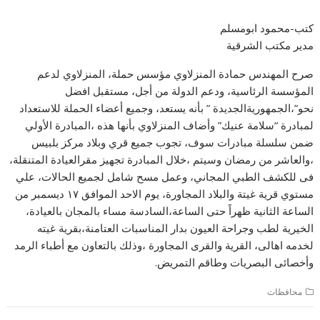
كتب-محمود ابومسلم
مدير مكتب الشرقية
صرح المهندس حمادة المنزلاوي مؤسس حملة، المنزلاوي لدعم
المؤسسة الرئاسية، ودعم الدولة من أجل، مستقبل افضل
نحو”،الجمهوريةالجديدة ” بأنه يستعد، وجميع أعضاء الحملة للاستعداد
لمبادرة “سلامة عنيك” وأضاف المنزلاوي بأنها هذه ،المبادرة الأولي
ضمن سلسلة مبادرات سوف، تجوب جميع قري وبلاد مركز بلبيس
،والعاشر من رمضان وسيتم ،خلال المبادرة تجهيز مقرالعيادة المتنقلة،
فى للكشف الطبي المجاني، وعمل مسح شامل لجميع الحالات، علي
مستوي قرية غيتة والبلاد المجاورة، يوم الاحد الموافق ١٧ ديسمبر من
الساعة الثانية ظهراً حتى الساعة،السادسة مساء بالمجان بالعيادة،
الخيرية لطب وجراحة العيون بدار المناسبات العتامنة،بقرية غيته
لخدمه اهالى، القرية والقرى المجاورة ،وذلك بالتعاون مع أطباء الرمد
وأخصائى البصريات وطاقم التمريض.
محافظات