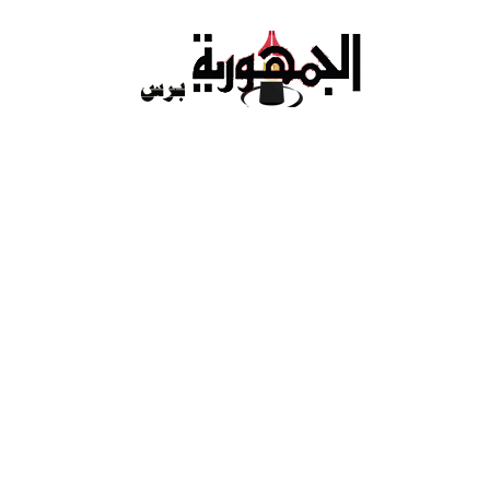
Ski
t
conten