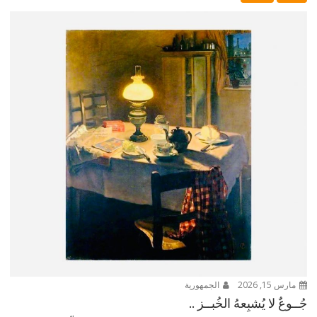
مارس 15, 2026
الجمهورية
جُــوعٌ لا يُشبِعهُ الخُبــز ..