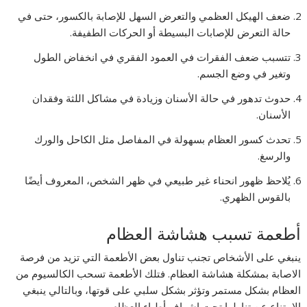
ضعف الهيكل العظمي والتعرض السهل للإصابة بالكسور، حتى في
حالة التعرض للإصابات البسيطة أو الحركات الطفيفة.
تتسبب ضعف الفقرات في العمود الفقري في انخفاض الطول
وتغير في وضع الجسم.
حدوث تدهور في حالة الأسنان وزيادة في مشاكل اللثة وفقدان
الأسنان.
تحدث كسور العظام بسهولة في المفاصل مثل الكاحل والورك
والرسغ.
يُلاحظ ظهور انحناء غير طبيعي في ظهر الشخص، المعروف أيضًا
بالقوس الظهري.
أطعمة تسبب هشاشة العظام
ينبغي على الأشخاص تجنب تناول بعض الأطعمة التي تزيد من فرصة
الاصابة بمشكلة هشاشة العظام. فتلك الأطعمة تسحب الكالسيوم من
العظام بشكل مستمر وتؤثر بشكل سلبي على قوتها، وبالتالي ينبغي
الامتناع عن تناولها تحت إشراف أطباء العظام.