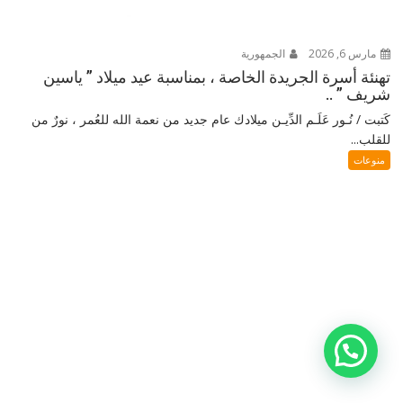
مارس 6, 2026
الجمهورية
تهنئة أسرة الجريدة الخاصة ، بمناسبة عيد ميلاد ” ياسين
شريف ” ..
كَتبت / نُـور عَلَـم الدِّيـن ميلادك عام جديد من نعمة الله للعُمر ، نورٌ من
للقلب...
منوعات