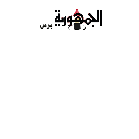
Ski
t
conten