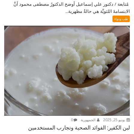
‎ ‎مُتابعة / دكتور علي إسماعيل ‎أوضح الدكتورُ مصطفى محمود أنَّ
الابتسامةَ اللثويَّة هي حالةٌ مظهرية...
طب ودواء
يونيو 25, 2025
الجمهورية
0
لبن الكفير: الفوائد الصحية وتجارب المستخدمين