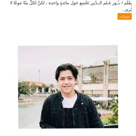
بِقَلَم / نـُـور عَـلم الــدّين نَجْتمع حَول مائدةٍ واحدة ، لكنَّ لكلٍّ منّا جوعًا لا
يُرى...
منوعات