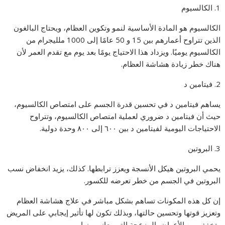
1. الكالسيوم
الكالسيوم هو المادة الأساسية لنمو وتكوين العظام، ويحتاج البالغون
الذين تتراوح أعمارهم بين 15 و 50 عامًا إلى 1000 ملليجرام من
الكالسيوم يوميًا. ويزداد هذا الاحتياج يومًا بعد يوم مع تقدم العمر لأن
هناك خطر زيادة هشاشة العظام.
2. فيتامين د
يساهم فيتامين د في تحسين قدرة الجسم على امتصاص الكالسيوم،
حيث أن فيتامين د ضروري لعملية امتصاص الكالسيوم، وتتراوح
الاحتياجات اليومية لفيتامين د بين ٦٠٠ إلى ٨٠٠ وحدة دولية.
3. البروتين
يحمي البروتين هيكل الأنسجة ويعزز ترابطها. كذلك، يزيد انخفاض نسب
البروتين في الجسم من خطر تعرضه للكسور.
إن كل هذه المكونات تساهم بشكل مباشر في علاج هشاشة العظام
وتعزيز قوتها وتحسين حالتها، وبذلك تكون لها تأثير إيجابي على المريض
وتخفف من الأعراض المزعجة التي يعاني منها.