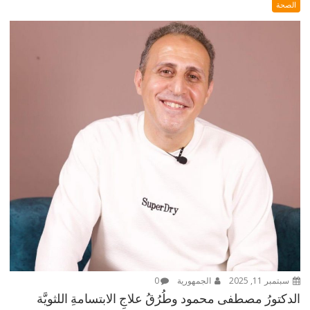
الصحة
سبتمبر 11, 2025
الجمهورية
0
الدكتورُ مصطفى محمود وطُرُقُ علاجِ الابتسامةِ اللثويَّة