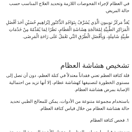
في العظام لإجراء الفحوصات اللازمة وتحديد العلاج المناسب حسب
حالة المريض.
يُعَدُّ مَركَزُ توببونِ الَّذِي يُشَرَّفُ بِتَوَاجُدِ الدُّكتُورِ إبْرَاهِيمِ حُسَيْنِ أحَدَ أفْضَلِ
الْمَرَاكِزِ الطَّبِيَّةِ لِمُعَالَجَةِ هِشَاشَةِ الْعَظَامِ، نَظَرًا لِمَا يُقَدِّمُهُ مِنْ خَدْمَاتِ
طَبِيَّةٍ شَامِلَةٍ، وَبِأَفْضَلِ الْطُرُقِ التِّي تَعْمَلُ عَلَى رَاحَةِ الْمَرِضَى.
تشخيص هشاشة العظام
قلة كثافة العظم تعني فقداناً معتدلاً في كتلة العظم، دون أن تصل إلى
مستوى الخطورة لتصنيفها كهشاشة عظام، إلا أنها تزيد من احتمالية
الإصابة بمرض هشاشة العظام.
باستخدام مجموعة متنوعة من الأدوات، يمكن للمعالج الطبي تحديد
حالة هشاشة العظام من خلال قياس كثافة العظام.
1. فحص كثافة العظام
تعد تقنية قياس امتصاص العظم باستخدام الأشعة السينية المزدوجة