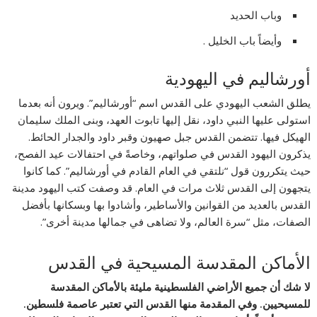
وباب الحديد
وأيضاً باب الخليل .
أورشاليم في اليهودية
يطلق الشعب اليهودي على القدس اسم “أورشاليم”. ويرون أنه بعدما
استولى عليها النبي داود، نقل إليها تابوت العهد، وبنى الملك سليمان
الهيكل فيها. تتضمن القدس جبل صهيون وقبر داود والجدار الحائط.
يذكرون اليهود القدس في صلواتهم، وخاصةً في احتفالات عيد الفصح،
حيث يتكررون قول “نلتقي في العام القادم في أورشاليم”. كما كانوا
يتجهون إلى القدس ثلاث مرات في العام. قد وصفت كتب اليهود مدينة
القدس بالعديد من القوانين والأساطير، وأشادوا بها وبسكانها بأفضل
الصفات، مثل “سرة العالم، ولا تضاهى في جمالها مدينة أخرى”.
الأماكن المقدسة المسيحية في القدس
لا شك أن جميع الأراضي الفلسطينية مليئة بالأماكن المقدسة
للمسيحيين. وفي المقدمة منها القدس التي تعتبر عاصمة فلسطين.