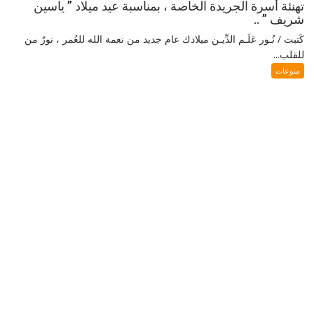
تهنئة أسرة الجريدة الخاصة ، بمناسبة عيد ميلاد ” ياسين
شريف ” ..
كَتبت / نُـور عَلَـم الدِّيـن ميلادك عام جديد من نعمة الله للعُمر ، نورٌ من
للقلب...
منوعات