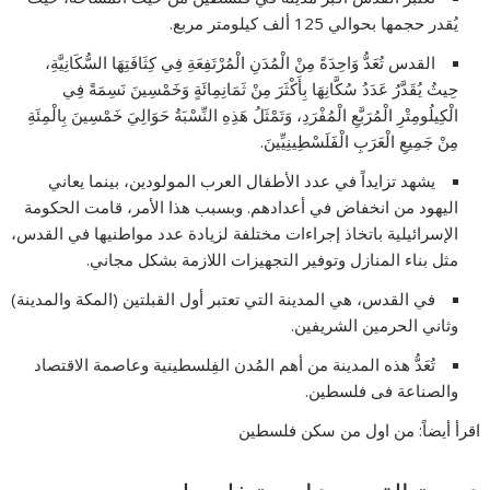
يُقدر حجمها بحوالي 125 ألف كيلومتر مربع.
القدس تُعَدُّ وَاحِدَةً مِنْ الْمُدَنِ الْمُرْتَفِعَةِ فِي كِثَافَتِهَا السُّكَانِيَّةِ،
حِيثُ يُقَدَّرُ عَدَدُ سُكَّانِهَا بِأَكْثَرَ مِنْ ثَمَانِمِائَةٍ وَخَمْسِينَ نَسِمَةً فِي
الْكِيلُومِتْرِ الْمُرَبَّعِ الْمُفْرَدِ، وَتَمْثَلُ هَذِهِ النِّسْبَةُ حَوَالِيَ خَمْسِينَ بِالْمِئَةِ
مِنْ جَمِيعِ الْعَرَبِ الْفَلَسْطِينِيِّينَ.
يشهد تزايداً في عدد الأطفال العرب المولودين، بينما يعاني
اليهود من انخفاض في أعدادهم. وبسبب هذا الأمر، قامت الحكومة
الإسرائيلية باتخاذ إجراءات مختلفة لزيادة عدد مواطنيها في القدس،
مثل بناء المنازل وتوفير التجهيزات اللازمة بشكل مجاني.
في القدس، هي المدينة التي تعتبر أول القبلتين (المكة والمدينة)
وثاني الحرمين الشريفين.
تُعَدُّ هذه المدینة من أهم المُدن الفِلسطینیة وعاصمة الاقتصاد
والصناعة فی فلسطین.
اقرأ أيضاً: من اول من سكن فلسطين