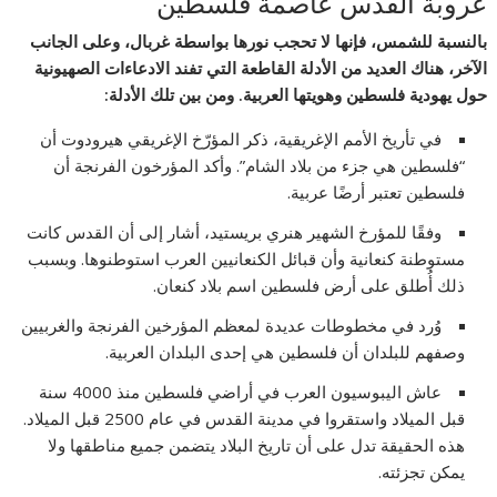
عروبة القدس عاصمة فلسطين
بالنسبة للشمس، فإنها لا تحجب نورها بواسطة غربال، وعلى الجانب
الآخر، هناك العديد من الأدلة القاطعة التي تفند الادعاءات الصهيونية
حول يهودية فلسطين وهويتها العربية. ومن بين تلك الأدلة:
في تأريخ الأمم الإغريقية، ذكر المؤرّخ الإغريقي هيرودوت أن
“فلسطين هي جزء من بلاد الشام”. وأكد المؤرخون الفرنجة أن
فلسطين تعتبر أرضًا عربية.
وفقًا للمؤرخ الشهير هنري بريستيد، أشار إلى أن القدس كانت
مستوطنة كنعانية وأن قبائل الكنعانيين العرب استوطنوها. وبسبب
ذلك أُطلق على أرض فلسطين اسم بلاد كنعان.
وُرد في مخطوطات عديدة لمعظم المؤرخين الفرنجة والغربيين
وصفهم للبلدان أن فلسطين هي إحدى البلدان العربية.
عاش اليبوسيون العرب في أراضي فلسطين منذ 4000 سنة
قبل الميلاد واستقروا في مدينة القدس في عام 2500 قبل الميلاد.
هذه الحقيقة تدل على أن تاريخ البلاد يتضمن جميع مناطقها ولا
يمكن تجزئته.