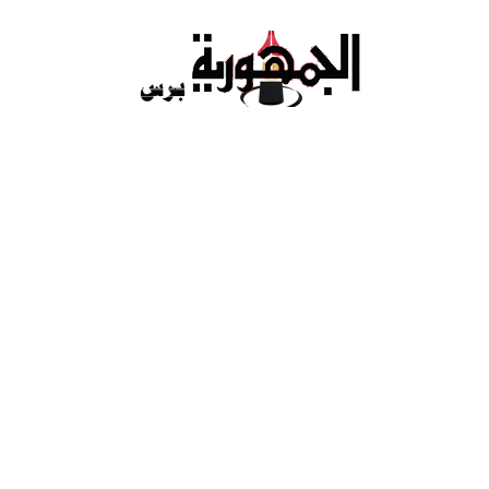
Ski
t
conten