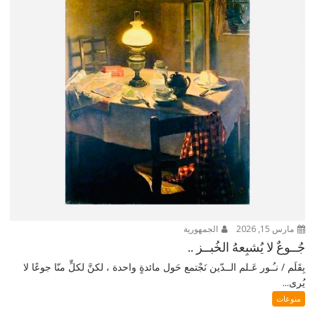
مارس 15, 2026
الجمهورية
جُــوعٌ لا يُشبِعهُ الخُبــز ..
بِقَلَم / نـُـور عَـلم الــدّين نَجْتمع حَول مائدةٍ واحدة ، لكنَّ لكلٍّ منّا جوعًا لا
يُرى...
منوعات