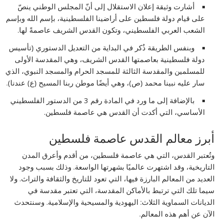
أشارت وثيقة إعلان الاستقلال إلى أنّ المجلس الوطني ينصّ
على قيام دولة فلسطين على أراضينا الفلسطينية، بإسم الله وبإسم
الشعب العربي الفلسطيني، وتكون القدس الشريف عاصمةً لها.
وبنفس الطريقة ذُكر في البداية من التعديل الدستوري (تأسيس
دولة فلسطينية بعاصمتها القدس الشريف، وهي المقدسة الأولى
للمسلمين والمقدسة الثالثة للمسجد الحرام والمسجد النبوي، الذي
سار عليه نبينا محمد (ص)، وهي أيضًا موطن ربنا المسيح (ع) عندنا).
بالإضافة إلى ما ورد في المادة رقم 3 من الدستور الفلسطيني
الأساسي، التي أكدت أن القدس هي عاصمة فلسطين.
أبرز معالم القدس عاصمة فلسطين
وتُعتبر القدس، التي هي عاصمة فلسطين، من أقدم وأعرق المدن
التاريخية، وقد اشتهرت عالميًا بشهرتها الواسعة. وذلك بسبب وجود
العديد من المعالم البارزة فيها، التي تعود للتاريخ والثقافة والتراث. ولا
سيما تلك التي ترتبط بالأماكن المقدسة، التي تعتبر مقدسة في
الديانات السماوية الثلاث: اليهودية والمسيحية والإسلامية. وسنتحدث
الآن عن أهم هذه المعالم.