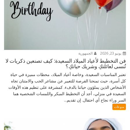
يونيو 23, 2026
الجمهورية
فن التخطيط لأعياد الميلاد السعيدة: كيف تصنعين ذكريات لا
تُنسى لعائلتكِ وشريك حياتكِ؟
تعتبر المناسبات السعيدة، وخاصة أعياد الميلاد، محطات مميزة في حياة
كل أسرة، حيث تمنحنا الفرصة للتعبير عن مشاعر الحب والامتنان تجاه
الأشخاص الذين يملؤون حياتنا بالدفء. كمشرفة على تنظيم هذه الأوقات
السعيدة في منزلي، أجد أن التخطيط المبكر واللمسات الشخصية هما
السر وراء نجاح أي احتفال. إن تقديم...
منوعات