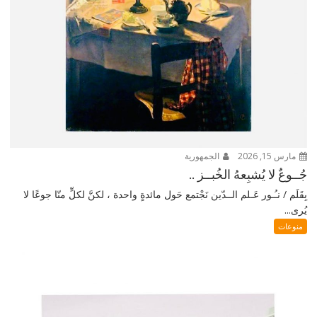
مارس 15, 2026
الجمهورية
جُــوعٌ لا يُشبِعهُ الخُبــز ..
بِقَلَم / نـُـور عَـلم الــدّين نَجْتمع حَول مائدةٍ واحدة ، لكنَّ لكلٍّ منّا جوعًا لا
يُرى...
منوعات