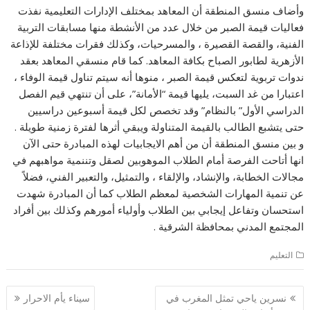
وأضاف منسق المنطقة أن المعاهد بمختلف الإدارات التعليمية نفذت
فعاليات قيمة الصبر من خلال عدد من الأنشطة منها مسابقات التربية
الفنية، والقصة القصيرة ، والمسرحيات، وكذلك فقرات مختلفة للإذاعة
الأزهرية لطابور الصباح بكافة المعاهد. كما قام منسقي المعاهد بعقد
ندوات تربوية لتعكس قيمة الصبر ، منوها أنه سيتم تناول قيمة الوفاء ،
اعتبارا من غد السبت، يليها قيمة “الأمانة”، على أن تنتهي قيم الفصل
الدراسي الأول” بالنظام” وقد تخصص لكل قيمة أسبوعين دراسيين
حتى يتشبع الطالب بالقيمة المتناولة ويبقي أثرها لفترة زمنية طويلة .
و بين منسق المنطقة أن من أهم الايجابيات لهذه المبادرة حتى الآن
انها أتاحت الفرصة أمام الطلاب الموهوبين لصقل وتننمية مواهبهم في
مجالات الخطابة، والإنشاد، والإلقاء ، والتمثيل، والتعبير الفني، فضلاً
عن تنمية المهارات الشخصية لمعظم الطلاب كما أن المبادرة شهدت
استحسان وتفاعل إيجابي بين الطلاب وأولياء أمورهم وكذلك بين أفراد
المجتمع المدني بمحافظة الشرقية .
التعليم
تصفّح
نسرين ياحي تمثل المغرب في
سيناء يأم الاحرار