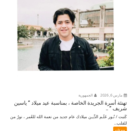
مارس 6, 2026
الجمهورية
تهنئة أسرة الجريدة الخاصة ، بمناسبة عيد ميلاد ” ياسين
شريف ” ..
كَتبت / نُـور عَلَـم الدِّيـن ميلادك عام جديد من نعمة الله للعُمر ، نورٌ من
للقلب...
منوعات