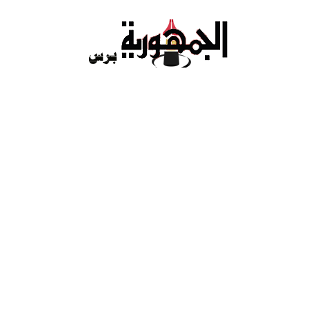
Ski
t
conten