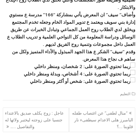
والابتكار .
وأضاف” سيف” ان المعرض يأتي بمشاركة “166” مدرسة ع مستوي
إدارة بني سويف ويعتمد ع تدوير المواد الخام وجعله تخدم المجتمع
ويخلق لدي الطلاب روح العمل الجماعي وتبادل الخبرات عن طريق
الوسائل ودراسة المعلومة من كل النواحي العلمية و تدريب الطلاب ع
العمل داخل مجموعات وتنمية روح الفريق لديهم .
وقدم “سيف” الشكر ع هذا الجهد المبذول والأداء المتميز ولكل من
ساهم ف نجاح هذا المعرض.
التعليم
تصفّح
“منال لطفى” عن اغتصاب طفله
عاجل : زوج يكلف صديق بالاعتداء
المقالات
البامبرز هلى الاعدام سيطفىء نار
جنسيا على زوجته ليختبر ولائها له
قلوبنا …؟
والتفاصيل …..