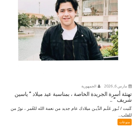
مارس 6, 2026
الجمهورية
تهنئة أسرة الجريدة الخاصة ، بمناسبة عيد ميلاد ” ياسين
شريف ” ..
كَتبت / نُـور عَلَـم الدِّيـن ميلادك عام جديد من نعمة الله للعُمر ، نورٌ من
للقلب...
منوعات