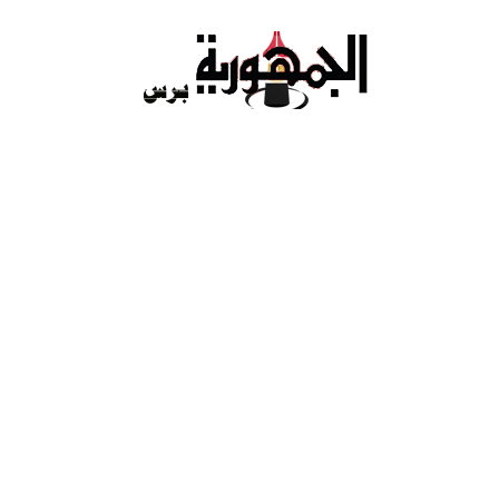
Ski
t
conten