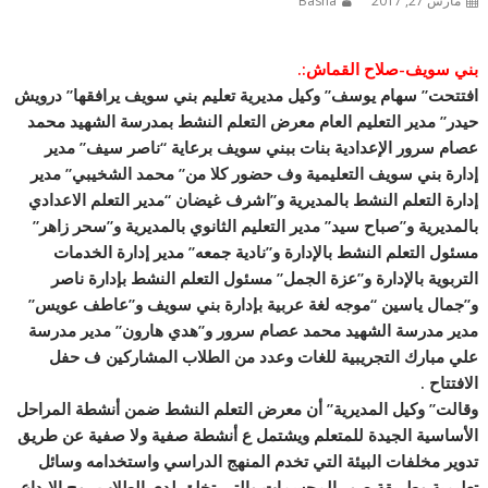
مارس 27, 2017
Basha
بني سويف-صلاح القماش:.
افتتحت” سهام يوسف” وكيل مديرية تعليم بني سويف يرافقها” درويش
حيدر” مدير التعليم العام معرض التعلم النشط بمدرسة الشهيد محمد
عصام سرور الإعدادية بنات ببني سويف برعاية “ناصر سيف” مدير
إدارة بني سويف التعليمية وف حضور كلا من” محمد الشخيبي” مدير
إدارة التعلم النشط بالمديرية و”اشرف غيضان “مدير التعلم الاعدادي
بالمديرية و”صباح سيد” مدير التعليم الثانوي بالمديرية و”سحر زا
هر”
مسئول التعلم النشط بالإدارة و”نادية جمعه” مدير إدارة الخدمات
التربوية بالإدارة و”عزة الجمل” مسئول التعلم النشط بإدارة ناصر
و”جمال ياسين “موجه لغة عربية بإدارة بني سويف و”عاطف عويس”
مدير مدرسة الشهيد محمد عصام سرور و”هدي هارون” مدير مدرسة
علي مبارك التجريبية للغات وعدد من الطلاب المشاركين ف حفل
الافتتاح .
وقالت” وكيل المديرية” أن معرض التعلم النشط ضمن أنشطة المراحل
الأساسية الجيدة للمتعلم ويشتمل ع أنشطة صفية ولا صفية عن طريق
تدوير مخلفات البيئة التي تخدم المنهج الدراسي واستخدامه وسائل
تعليمية وطريقة صور المجسمات والتي تخلق لدي الطلاب روح الإبداع