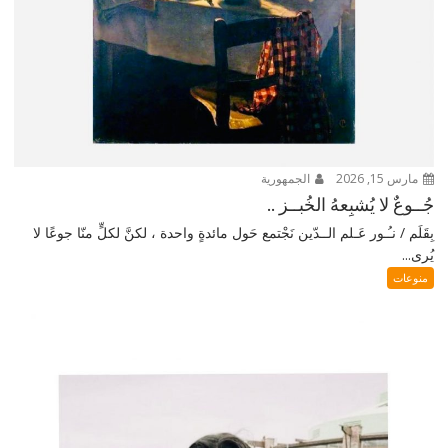
مارس 15, 2026
الجمهورية
جُــوعٌ لا يُشبِعهُ الخُبــز ..
بِقَلَم / نـُـور عَـلم الــدّين نَجْتمع حَول مائدةٍ واحدة ، لكنَّ لكلٍّ منّا جوعًا لا
يُرى...
منوعات