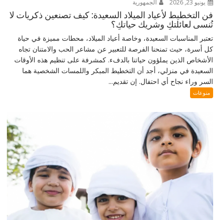
يونيو 23, 2026
الجمهورية
فن التخطيط لأعياد الميلاد السعيدة: كيف تصنعين ذكريات لا
تُنسى لعائلتكِ وشريك حياتكِ؟
تعتبر المناسبات السعيدة، وخاصة أعياد الميلاد، محطات مميزة في حياة
كل أسرة، حيث تمنحنا الفرصة للتعبير عن مشاعر الحب والامتنان تجاه
الأشخاص الذين يملؤون حياتنا بالدفء. كمشرفة على تنظيم هذه الأوقات
السعيدة في منزلي، أجد أن التخطيط المبكر واللمسات الشخصية هما
السر وراء نجاح أي احتفال. إن تقديم...
منوعات