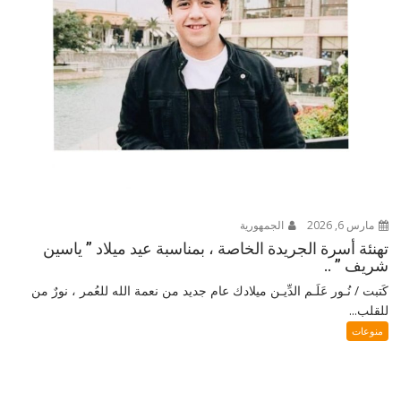
مارس 6, 2026
الجمهورية
تهنئة أسرة الجريدة الخاصة ، بمناسبة عيد ميلاد ” ياسين
شريف ” ..
كَتبت / نُـور عَلَـم الدِّيـن ميلادك عام جديد من نعمة الله للعُمر ، نورٌ من
للقلب...
منوعات