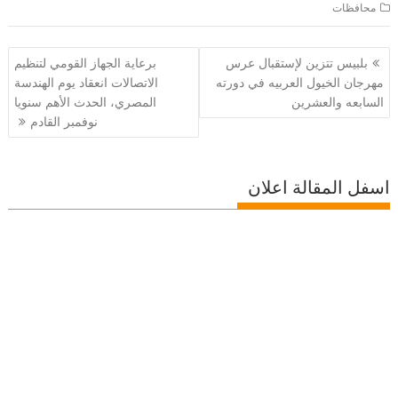
محافظات
تصفّح
بلبيس تتزين لإستقبال عرس
برعاية الجهاز القومي لتنظيم
المقالات
مهرجان الخيول العربيه في دورته
الاتصالات انعقاد يوم الهندسة
السابعه والعشرين
المصري، الحدث الأهم سنويا
نوفمبر القادم
اسفل المقالة اعلان