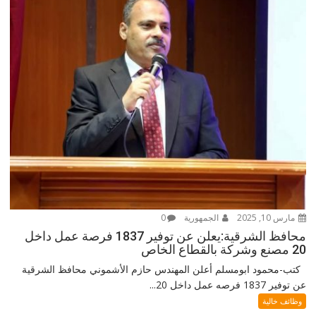
مارس 10, 2025
الجمهورية
0
محافظ الشرقية:يعلن عن توفير 1837 فرصة عمل داخل
20 مصنع وشركة بالقطاع الخاص
كتب-محمود ابومسلم أعلن المهندس حازم الأشموني محافظ الشرقية
عن توفير 1837 فرصه عمل داخل 20...
وظائف خالية