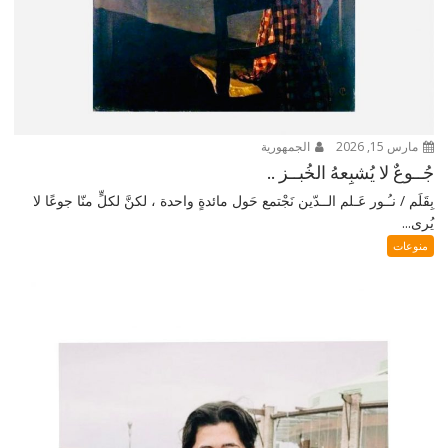
مارس 15, 2026
الجمهورية
جُــوعٌ لا يُشبِعهُ الخُبــز ..
بِقَلَم / نـُـور عَـلم الــدّين نَجْتمع حَول مائدةٍ واحدة ، لكنَّ لكلٍّ منّا جوعًا لا
يُرى...
منوعات