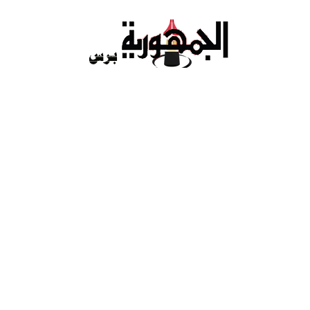
Ski
t
conten