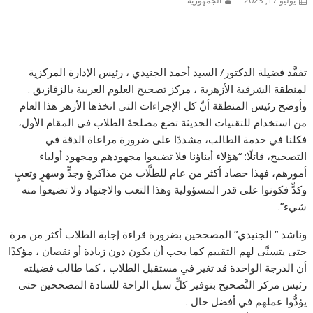
يوليو 17, 2023
الجمهورية
تفقَّد فضيلة الدكتور/ السيد أحمد الجنيدي ، رئيس الإدارة المركزية
لمنطقة الشرقية الأزهرية ، مركز تصحيح العلوم العربية بالزقازيق .
وأوضح رئيس المنطقة أنَّ كل الإجراءات التي اتخذها الأزهر هذا العام
من استخدام للتقنيات الحديثة تضع مصلحةَ الطلاب في المقام الأول،
فكلنا في خدمة الطالب، مشددًا على ضرورة مراعاة الدقة في
التصحيح، قائلًا: “هؤلاء أبناؤنا فلا تضيعوا مجهودهم ومجهود أولياء
أمورهم، فهذا حصاد أكثر من عام للطلَّاب من مذاكرةٍ وجدٍّ وسهرٍ وتعبٍ
وكدٍّ فكونوا على قدر المسؤولية وهذا التعب والاجتهاد ولا تضيعوا منه
شيء”.
وناشد ” الجنيدي” المصححين بضرورة قراءة إجابة الطلاب أكثر من مرة
حتى يتسنَّى لهم التقييم كما يجب أن يكون دون زيادة أو نقصان ، مؤكدًا
أن الدرجة الواحدة قد تغير في مستقبل الطلاب ، كما طالب فضيلته
رئيس مركز التَّصحيح بتوفير كلِّ سبل الراحة للسادة المصححين حتى
يؤدُّوا عملهم في أفضل حال .