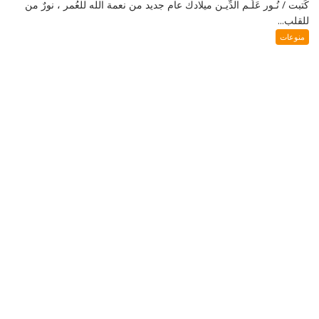
كَتبت / نُـور عَلَـم الدِّيـن ميلادك عام جديد من نعمة الله للعُمر ، نورٌ من
للقلب...
منوعات