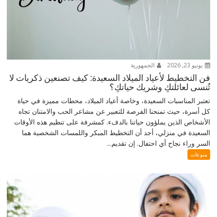
يونيو 23, 2026
الجمهورية
فن التخطيط لأعياد الميلاد السعيدة: كيف تصنعين ذكريات لا
تُنسى لعائلتكِ وشريك حياتكِ؟
تعتبر المناسبات السعيدة، وخاصة أعياد الميلاد، محطات مميزة في حياة
كل أسرة، حيث تمنحنا الفرصة للتعبير عن مشاعر الحب والامتنان تجاه
الأشخاص الذين يملؤون حياتنا بالدفء. كمشرفة على تنظيم هذه الأوقات
السعيدة في منزلي، أجد أن التخطيط المبكر واللمسات الشخصية هما
السر وراء نجاح أي احتفال. إن تقديم...
منوعات