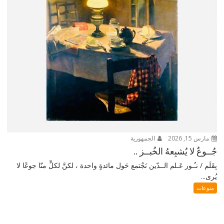
مارس 15, 2026
الجمهورية
جُــوعٌ لا يُشبِعهُ الخُبــز ..
بِقَلَم / نـُـور عَـلم الــدّين نَجْتمع حَول مائدةٍ واحدة ، لكنَّ لكلٍّ منّا جوعًا لا
يُرى...
منوعات