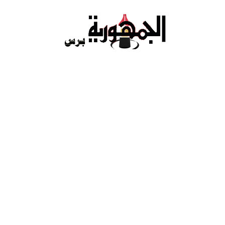
Ski
t
conten