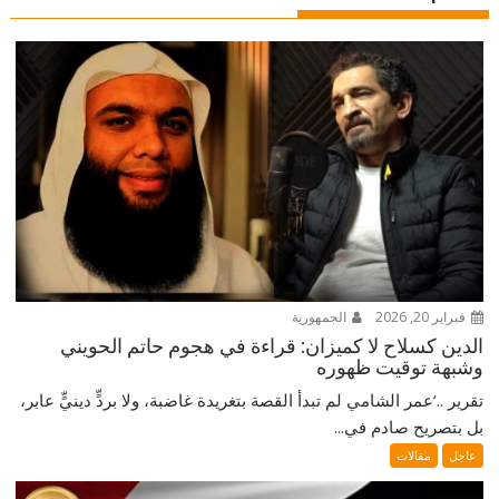
فبراير 20, 2026
الجمهورية
الدين كسلاح لا كميزان: قراءة في هجوم حاتم الحويني
وشبهة توقيت ظهوره
تقرير ..‘عمر الشامي لم تبدأ القصة بتغريدة غاضبة، ولا بردٍّ دينيٍّ عابر،
بل بتصريح صادم في...
عاجل
مقالات