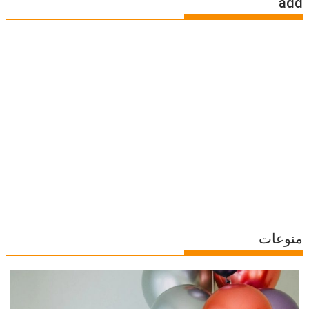
add
منوعات