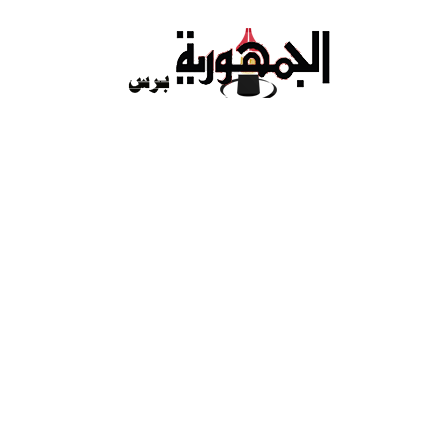
Ski
t
conten