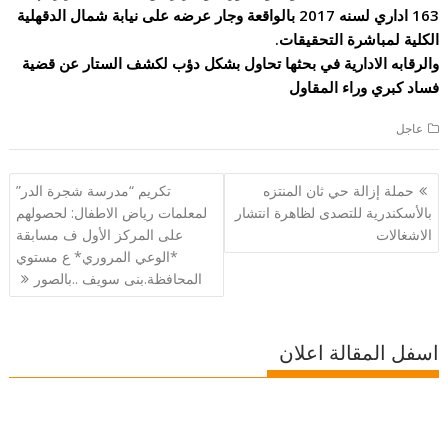
163 اداري لسنه 2017 بالواقعة وجار عرضه على نيابة شمال الدقهلية
الكلية لمباشرة التحقيقات.
والرقابه الادارية في بحثها تحاول بشكل دؤب لكشف الستار عن قضية
فساد كبري وراء المقاول
عاجل
تصفّح
حملة إزالة حي ثان المنتزه
تكريم “مدرسة شجرة الدر”
المقالات
بالأسكندرية للتصدى لظاهرة انتشار
لمعلمات رياض الاطفال: لحصولهم
الاشغالات
على المركز الأول ف مسابقة
*الوعي المروري* ع مستوي
المحافظة.بنى سويف ..بالصور
اسفل المقالة اعلان