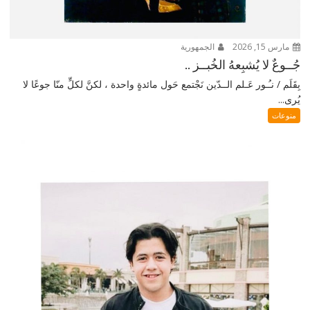
مارس 15, 2026
الجمهورية
جُــوعٌ لا يُشبِعهُ الخُبــز ..
بِقَلَم / نـُـور عَـلم الــدّين نَجْتمع حَول مائدةٍ واحدة ، لكنَّ لكلٍّ منّا جوعًا لا
يُرى...
منوعات