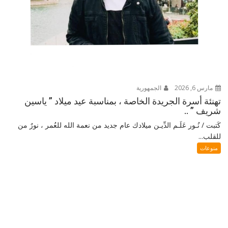
مارس 6, 2026
الجمهورية
تهنئة أسرة الجريدة الخاصة ، بمناسبة عيد ميلاد ” ياسين
شريف ” ..
كَتبت / نُـور عَلَـم الدِّيـن ميلادك عام جديد من نعمة الله للعُمر ، نورٌ من
للقلب...
منوعات