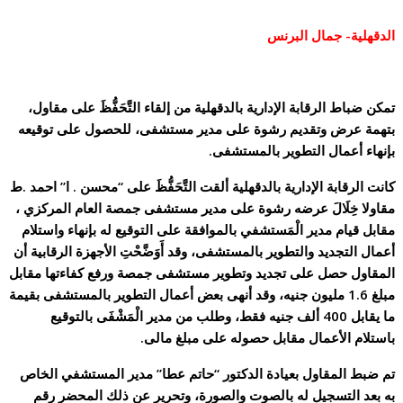
الدقهلية- جمال البرنس
تمكن ضباط الرقابة الإدارية بالدقهلية من إلقاء التَّحَفُّظَ على مقاول،
بتهمة عرض وتقديم رشوة على مدير مستشفى، للحصول على توقيعه
بإنهاء أعمال التطوير بالمستشفى.
كانت الرقابة الإدارية بالدقهلية ألقت التَّحَفُّظَ على “محسن . ا” احمد .ط
مقاولا خِلَالَ عرضه رشوة على مدير مستشفى جمصة العام المركزي ،
مقابل قيام مدير الْمَستشفي بالموافقة على التوقيع له بإنهاء واستلام
أعمال التجديد والتطوير بالمستشفى، وقد أَوَضَّحْتِ الأجهزة الرقابية أن
المقاول حصل على تجديد وتطوير مستشفى جمصة ورفع كفاءتها مقابل
مبلغ 1.6 مليون جنيه، وقد أنهى بعض أعمال التطوير بالمستشفى بقيمة
ما يقابل 400 ألف جنيه فقط، وطلب من مدير الْمَشْفَى بالتوقيع
باستلام الأعمال مقابل حصوله على مبلغ مالى.
تم ضبط المقاول بعيادة الدكتور “حاتم عطا” مدير المستشفي الخاص
به بعد التسجيل له بالصوت والصورة، وتحرير عن ذلك المحضر رقم