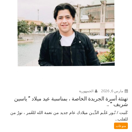
مارس 6, 2026
الجمهورية
تهنئة أسرة الجريدة الخاصة ، بمناسبة عيد ميلاد ” ياسين
شريف ” ..
كَتبت / نُـور عَلَـم الدِّيـن ميلادك عام جديد من نعمة الله للعُمر ، نورٌ من
للقلب...
منوعات