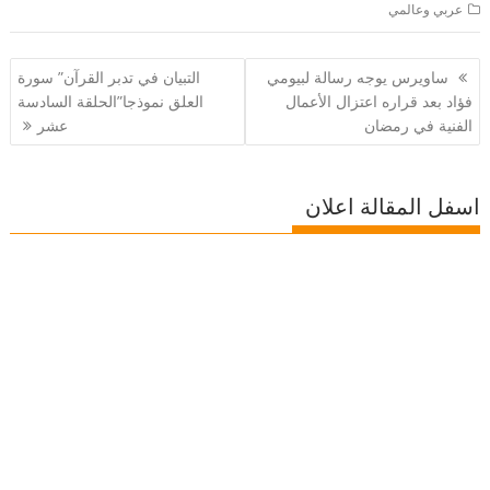
عربي وعالمي
تصفّح
ساويرس يوجه رسالة لبيومي
التبيان في تدبر القرآن” سورة
المقالات
فؤاد بعد قراره اعتزال الأعمال
العلق نموذجا”الحلقة السادسة
الفنية في رمضان
عشر
اسفل المقالة اعلان