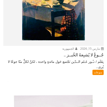
مارس 15, 2026
الجمهورية
جُــوعٌ لا يُشبِعهُ الخُبــز ..
بِقَلَم / نـُـور عَـلم الــدّين نَجْتمع حَول مائدةٍ واحدة ، لكنَّ لكلٍّ منّا جوعًا لا
يُرى...
منوعات