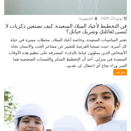
يونيو 23, 2026
الجمهورية
فن التخطيط لأعياد الميلاد السعيدة: كيف تصنعين ذكريات لا
تُنسى لعائلتكِ وشريك حياتكِ؟
تعتبر المناسبات السعيدة، وخاصة أعياد الميلاد، محطات مميزة في حياة
كل أسرة، حيث تمنحنا الفرصة للتعبير عن مشاعر الحب والامتنان تجاه
الأشخاص الذين يملؤون حياتنا بالدفء. كمشرفة على تنظيم هذه الأوقات
السعيدة في منزلي، أجد أن التخطيط المبكر واللمسات الشخصية هما
السر وراء نجاح أي احتفال. إن تقديم...
منوعات