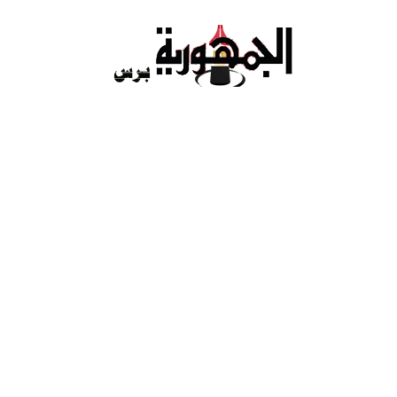
Ski
t
conten