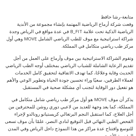
متابعة-رشا حافظ
وقعت شركة أرماح الرياضية المهتمة بإنشاء مجموعة من الأندية
الرياضية الذكية تحت علامة B_FIT في عدة مواقع في الرياض وجدة
شراكة استراتيجية مع موڤ للطب الرياضي الشامل MOVE وهي أول
مركز طب رياضي متكامل في المملكة.
وتقوم الشراكة الاستراتيجية بين موڤ وأرماح على العمل من أجل
تقديم الرعاية الشاملة للشباب الرياضي بمختلف أوجه الطب الرياضي
الحديث وقاية وعلاجًا، كما تهدف الاتفاقية لتحقيق كامل الخدمات
لعملاء الطرفين، سعيًا وراء تحسين جودة الحياة وتطوير الوعي والأهم
هو تفعيل دور الوقاية لتجنب أي مشكلة صحية في المستقبل.
يذكر أن موڤ MOVE هو أول مركز طب رياضي شامل متكامل في
المملكة، كما يعد وجهة للعديد من لاعبي دوري روشن للمحترفين من
أجل العلاج، كما استقبل النجم البرتغالي كريستيانو رونالدو لإجراء
الفحص الطبي النهائي قبل التوقيع لنادي النصر، علمًا بأن موڤ تسعى
للتوسع وافتتاح عدة مراكز من هذا النموذج داخل الرياض وفي المدن
الرئيسية الأخرى.