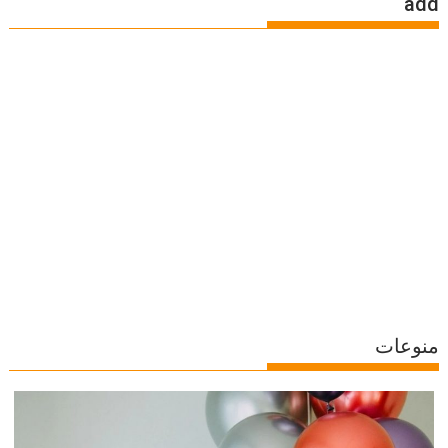
add
منوعات