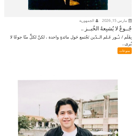
مارس 15, 2026
الجمهورية
جُــوعٌ لا يُشبِعهُ الخُبــز ..
بِقَلَم / نـُـور عَـلم الــدّين نَجْتمع حَول مائدةٍ واحدة ، لكنَّ لكلٍّ منّا جوعًا لا
يُرى...
منوعات