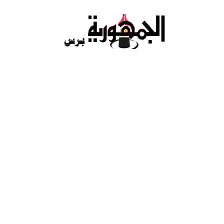
Ski
t
conten