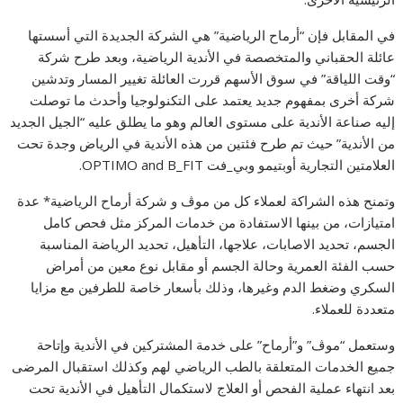
في المقابل فإن “أرماح الرياضية” هي الشركة الجديدة التي أسستها
عائلة الحقباني والمتخصصة في الأندية الرياضية، وبعد طرح شركة
“وقت اللياقة” في سوق الأسهم قررت العائلة تغيير المسار وتدشين
شركة أخرى بمفهوم جديد يعتمد على التكنولوجيا وأحدث ما توصلت
إليه صناعة الأندية على مستوى العالم وهو ما يطلق عليه “الجيل الجديد
من الأندية” حيث تم طرح فئتين من هذه الأندية في الرياض وجدة تحت
العلامتين التجارية أوبتيمو وبي_فت OPTIMO and B_FIT.
وتمنح هذه الشراكة لعملاء كل من موڤ و شركة أرماح الرياضية* عدة
امتيازات، من بينها الاستفادة من خدمات المركز مثل فحص كامل
الجسم، تحديد الاصابات، علاجها، التأهيل، تحديد الرياضة المناسبة
حسب الفئة العمرية وحالة الجسم أو مقابل نوع معين من أمراض
السكري وضغط الدم وغيرها، وذلك بأسعار خاصة للطرفين مع مزايا
متعددة للعملاء.
وستعمل “موڤ” و”أرماح” على خدمة المشتركين في الأندية وإتاحة
جميع الخدمات المتعلقة بالطب الرياضي لهم وكذلك استقبال المرضى
بعد انتهاء عملية الفحص أو العلاج لاستكمال التأهيل في الأندية تحت