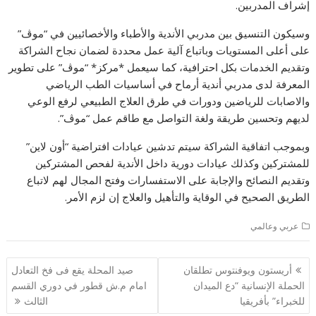
إشراف المدربين.
وسيكون التنسيق بين مدربي الأندية والأطباء والأخصائيين في “موڤ”
على أعلى المستويات وباتباع آلية عمل محددة لضمان نجاح الشراكة
وتقديم الخدمات بكل احترافية، كما سيعمل *مركز* “موڤ” على تطوير
المعرفة لدى مدربي أندية أرماح في أساسيات الطب الرياضي
والاصابات للرياضين ودورات في طرق العلاج الطبيعي لرفع الوعي
لديهم وتحسين طريقة ولغة التواصل مع طاقم عمل “موڤ”.
وبموجب اتفاقية الشراكة سيتم تدشين عيادات افتراضية “أون لاين”
للمشتركين وكذلك عيادات دورية داخل الأندية لفحص المشتركين
وتقديم النصائح والإجابة على الاستفسارات وفتح المجال لهم لاتباع
الطريق الصحيح في الوقاية والتأهيل والعلاج إن لزم الأمر.
عربي وعالمي
تصفّح
أريستون ويوفنتوس تطلقان
صيد المحلة يقع فى فخ التعادل
المقالات
الحملة الإنسانية “دع الميدان
امام م.ش قطور في دوري القسم
للخبراء” بأفريقيا
الثالث