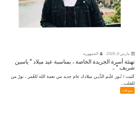
مارس 6, 2026
الجمهورية
تهنئة أسرة الجريدة الخاصة ، بمناسبة عيد ميلاد ” ياسين
شريف ” ..
كَتبت / نُـور عَلَـم الدِّيـن ميلادك عام جديد من نعمة الله للعُمر ، نورٌ من
للقلب...
منوعات