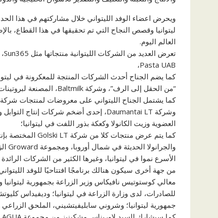
ويحرض اعضاء الوفد الليتواني خلال مشاركتهم في هذا الح
ليتوانيا وقصص النجاح التي تم تحقيقها في هذا القطاع، بال
العالم اليوم.
Pasta UAB،
“من الحقل إلى الرف”، وشركة Baltmilk، المصنعة لبروتينات الحليب المصممة خصيصا في شمال أوروبا،
وشركة Daumantai LT، إحدى أضخم شركات إنتا
العضوية وزيت الكانولا وكعكة بذور اللفت في ليتوانيا؛
والجر
الأسرع نموا في ليتوانيا، وغيرها الكثير من الشركات الرائد
معالي كوستوتيس نافيكاس وزير الزراعة بجمهورية ليتوانيا و
للصادرات، لدى وزارة الزراعة في ليتوانيا؛ وديفيداس كليو
جمهورية ليتوانيا؛ وشروني سابليفيتشيني، الملحق الزراعي وال
كم