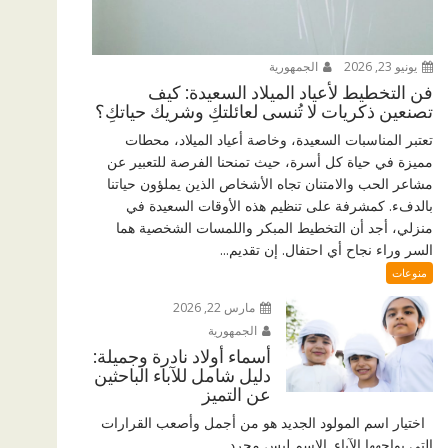
يونيو 23, 2026
الجمهورية
فن التخطيط لأعياد الميلاد السعيدة: كيف
تصنعين ذكريات لا تُنسى لعائلتكِ وشريك حياتكِ؟
تعتبر المناسبات السعيدة، وخاصة أعياد الميلاد، محطات
مميزة في حياة كل أسرة، حيث تمنحنا الفرصة للتعبير عن
مشاعر الحب والامتنان تجاه الأشخاص الذين يملؤون حياتنا
بالدفء. كمشرفة على تنظيم هذه الأوقات السعيدة في
منزلي، أجد أن التخطيط المبكر واللمسات الشخصية هما
السر وراء نجاح أي احتفال. إن تقديم...
منوعات
مارس 22, 2026
الجمهورية
أسماء أولاد نادرة وجميلة:
دليل شامل للآباء الباحثين
عن التميز
اختيار اسم المولود الجديد هو من أجمل وأصعب القرارات
التي يواجهها الآباء. الاسم ليس مجرد...