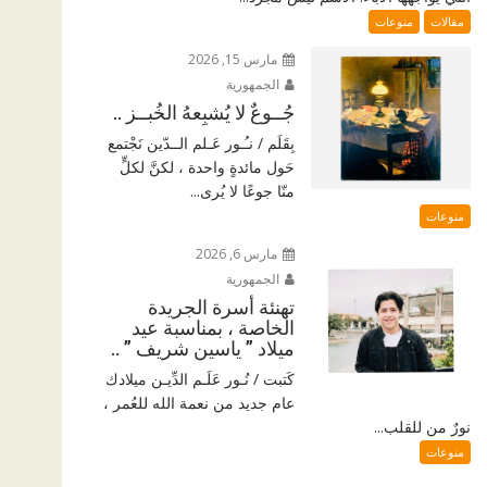
مقالات
منوعات
مارس 15, 2026
الجمهورية
جُــوعٌ لا يُشبِعهُ الخُبــز ..
بِقَلَم / نـُـور عَـلم الــدّين نَجْتمع
حَول مائدةٍ واحدة ، لكنَّ لكلٍّ
منّا جوعًا لا يُرى...
منوعات
مارس 6, 2026
الجمهورية
تهنئة أسرة الجريدة
الخاصة ، بمناسبة عيد
ميلاد ” ياسين شريف ” ..
كَتبت / نُـور عَلَـم الدِّيـن ميلادك
عام جديد من نعمة الله للعُمر ،
نورٌ من للقلب...
منوعات