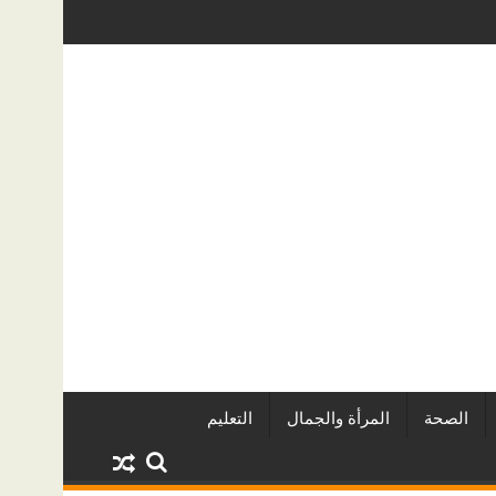
خرة الدولي للفاشون.. وتُتوَّج بلقب أفضل مصممة أزياء لعام 2026
كيف تحمي منزلك من تسربات المياه الخفي
الصحة
المرأة والجمال
التعليم