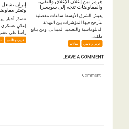
هرمز بين إعلان الإغلاق والنفي..
إيران تشعل ال
والمفاوضات تتجه إلى سويسرا
وتعثّر مفاو
يعيش الشرق الأوسط ساعات مفصلية
تتصدّر أخبار إي
تتأرجح فيها المؤشرات بين التهدئة
إعلانٍ عسكري 
الدبلوماسية والتصعيد الميداني. ومن يتابع
رأساً على عقب. 
ملف...
عربي وعالمي
مق
عربي وعالمي
مقالات
LEAVE A COMMENT