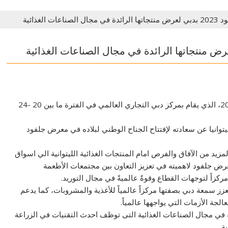
الغذائية
تشارك جمهورية ليتوانيا، بجناح وطني في معرض جلفود 2023، الذي يقام بمركز دبي التجاري العالمي في الفترة ما بين 20 -24
وانيا عن سعادته لإفتتاح الجناح الوطني لبلاده في معرض جلفود
د من الآفاق والفرص امام المنتجات الغذائية الليتوانية الي اسواق
عرض جلفود لاهميته في تعزيز التعاون بين مجتمعات الأطعمة
مركزاً لتوجهات القطاع وقوةً عالميةً في مجال التوريد.
ل معالي وزير الزراعة الليتواني ان معرض غلفود 2023 يعزز سمعة دبي بصفتها مركزاً عالمياً للأغذية والمشروبات، كما يدعم
جة الأزمات التي يواجهها عالمياً.
ة في مجال الصناعات الغذائية التى توظف احدث التقنيات في الزراعة
ة .