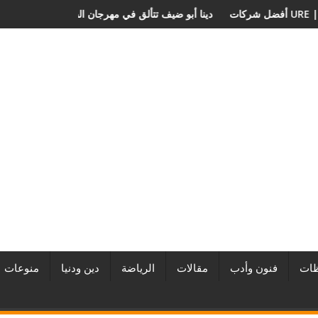
ر المطورين العقاريين وأبرز المشروعات
دينا أبو ضيف تتألق في مهرجان الص
ات
فنون وأدب
مقالات
الرياضة
دين ودنيا
منوعات