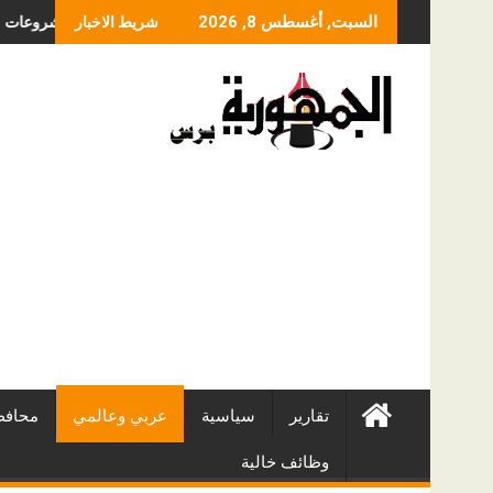
Skip
عر عملية الانزلاق الغضروفي بالمنظار؟ ولماذا يختلف من مريض لآخر؟
أفضل شركات التطوير العقاري في مصر من URE | أكب
السبت, أغسطس 8, 2026
شريط الاخبار
to
content
تقارير
سياسية
عربي وعالمي
محافظ
وظائف خالية