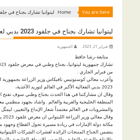
You are here
Home
ليتوانيا تشارك بجناح في جلفود 2023 بدبي لعرض منتجاتها الرائدة في مجال الصناعات 
ليتوانيا تشارك بجناح في جلفود 2023 بدبي لعرض منتجاتها الرائدة في مجال الصناعات الغذائية
فبراير 21, 2023
الجمهورية
متابعة-رشا حافظ
من فبراير الجاري .
وأعرب معالي كوستوتيس نافيكاس وزير الزراعة بجمهورية ليت
2023 بدبي الفعالية الأكبر في العالم لتوريد الأغذية،
وقال ان مشاركتنا في هذا الحدث بجناح وطني سوف تفتح المزي
المنطقة الخليجية والعربية والعالم . واشاد بجهود منظمي م
والمشروبات في العالم معتمداً شعار الإبداع والتغيير، ليمثّل 
وقا
مكانة دولة الإمارات في ريادة مسيرة تحول القطاع وجهود معال
يتضمن الجناح المنتجات الرائدة لعشرات الشركات الليتواني
والانتاج والتعبئة والتغليف والتصدير للاسواق الخليجية والدولي