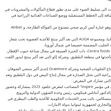
دث الى تسليط الضوء على مدى تطور قطاع المأكولات والمشروبات في
إضافة إلى الخطط المستقبلية ووضع الصناعات الغذائية الزراعية في
تعرض العديد من الشركات الليتوانية منتجاتها مثل Sun365، وهو عبارة آيس كريم صحي مصنوع من الفواكه الطازجة، و Amber
كما يضم الجناح أحدث الشركات المنتجة للمعكرونة في ليتوانيا، ومجموعة AUGA التي تعد أكبر منتج للأغذية العضوية تحت شعار
كما يشتمل الجناح الليتواني على معروضات لمنتجات شركة Cerera foods، ذات الخبرة العميقة في مجال صناعة حبوب الإفطار،
ج التوابل وأحدثها في منطقة البلطيق، وشركة إكو التي تعد أكبر منتج لبذور اللفت
كما يتم عرض منتجات كلا من شركة Golski LT المختصة بإنتاج الحلويات الصحية وشركة Grainmore إحدى أكبر منتجي الشوفان
انولا الحديثة في شمال أوروبا، ومجموعة Groward الزراعية التي تحتل الصدارة في مجال إنتاج البيض في دول البلطيق وتعد
ة التي تشارك في المعرض .
من جهة أخرى سيكون هنالك برنامجًا افتتاحيًا للوفد الليتواني في مؤتمر Inspire” المصاحب لمعرض جلفود 2023 بمشاركة وحضور
الدكتور أنتاناس فينكوس، رئيس وحدة الشؤون الدولية والترويج
تشينسكاس، نائب مدير الخدمات الحكومية للأغذية والطب البيطري في
تجاري لجمهورية ليتوانيا بدولة الامارات.
ا سيشارك السيد لاوريناس مشكينيز من مجموعة AGUA في هذه الفعالية لمناقشة آثار الإنتاج الغذائي المستدام، واتباع