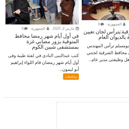
الجمهورية
0
مارس 2, 2025
الجمهورية
0
ية:يترأس لجان تعيين
في أول أيام شهر رمضا محافظ
بالديوان العام
المنوفية يزور مصابي غزة
ومسلم ترأس المهندس
بمستشفى شبين الكوم
 محافظ الشرقية لجنتي
كتب عبدالنبى النادى في لفتة طيبة وفى
غل وظيفتى مدير عام...
أول أيام شهر رمضان قام اللواء إبراهيم
أبو ليمون...
محافظات