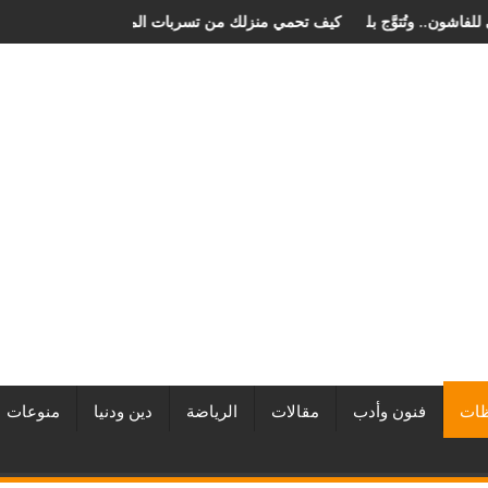
ان الصخرة الدولي للفاشون.. وتُتوَّج بلقب أفضل مصممة أزياء لعام 2026
كيف تحمي منزلك من تسربات الميا
ات
فنون وأدب
مقالات
الرياضة
دين ودنيا
منوعات