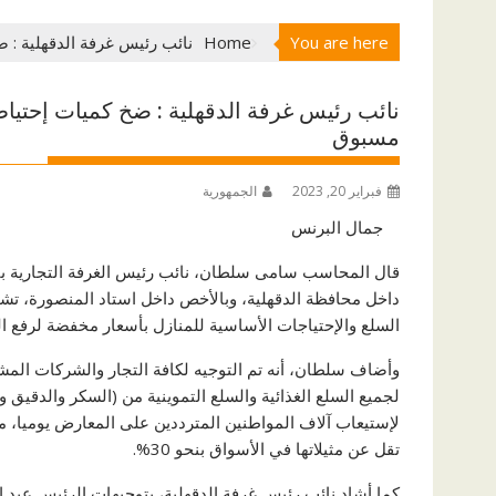
You are here
Home
نائب رئيس غرفة الدقهلية : 
نائب رئيس غرفة الدقهلية : ضخ كميات إحتياطي
مسبوق
فبراير 20, 2023
الجمهورية
جمال البرنس
قال المحاسب سامى سلطان، نائب رئيس الغرفة التجارية بالد
داخل محافظة الدقهلية، وبالأخص داخل استاد المنصورة، تشه
السلع والإحتياجات الأساسية للمنازل بأسعار مخفضة لرفع ا
وأضاف سلطان، أنه تم التوجيه لكافة التجار والشركات ال
لجميع السلع الغذائية والسلع التموينية من (السكر والدقيق
لإستيعاب آلاف المواطنين المترددين على المعارض يوميا، م
تقل عن مثيلاتها في الأسواق بنحو 30%.
كما أشاد نائب رئيس غرفة الدقهلية، بتوجيهات الرئيس عبد ا