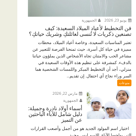
يونيو 23, 2026
الجمهورية
فن التخطيط لأعياد الميلاد السعيدة: كيف
تصنعين ذكريات لا تُنسى لعائلتكِ وشريك حياتكِ؟
تعتبر المناسبات السعيدة، وخاصة أعياد الميلاد، محطات
مميزة في حياة كل أسرة، حيث تمنحنا الفرصة للتعبير عن
مشاعر الحب والامتنان تجاه الأشخاص الذين يملؤون حياتنا
بالدفء. كمشرفة على تنظيم هذه الأوقات السعيدة في
منزلي، أجد أن التخطيط المبكر واللمسات الشخصية هما
السر وراء نجاح أي احتفال. إن تقديم...
منوعات
مارس 22, 2026
الجمهورية
أسماء أولاد نادرة وجميلة:
دليل شامل للآباء الباحثين
عن التميز
اختيار اسم المولود الجديد هو من أجمل وأصعب القرارات
التي يواجهها الآباء. الاسم ليس مجرد...