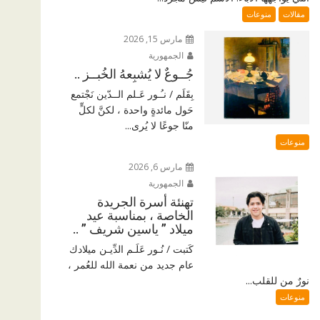
مقالات
منوعات
مارس 15, 2026
الجمهورية
جُــوعٌ لا يُشبِعهُ الخُبــز ..
بِقَلَم / نـُـور عَـلم الــدّين نَجْتمع
حَول مائدةٍ واحدة ، لكنَّ لكلٍّ
منّا جوعًا لا يُرى...
منوعات
مارس 6, 2026
الجمهورية
تهنئة أسرة الجريدة
الخاصة ، بمناسبة عيد
ميلاد ” ياسين شريف ” ..
كَتبت / نُـور عَلَـم الدِّيـن ميلادك
عام جديد من نعمة الله للعُمر ،
نورٌ من للقلب...
منوعات