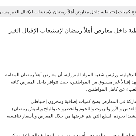
ضخ كميات إحتياطية داخل معارض أهلاً رمضان لإستيعاب الإقبال الغير مسب
ة داخل معارض أهلاً رمضان لإستيعاب الإقبال الغير
قهلية، ورئيس شعبة المواد البترولية، أن معارض أهلاً رمضان المقامة
د إقبالاً غير مسبوق من المواطنين، حيث تتوافر داخل المعرض كافة
لعبء عن كاهل المواطنين .
مشاركة فى المعارض بضخ كميات إضافية ومخزون إحتياطى
 والعدس والأرز والزيوت واللحوم والخضروات والبلح وياميش رمضان)
شيدا بجودة السلع التي يتم عرضها من خلال المعرض وبأسعار تنافسية
لفتاح السيسي، والمهندس أحمد سمير وزير التجارة والصناعة، بتبكير