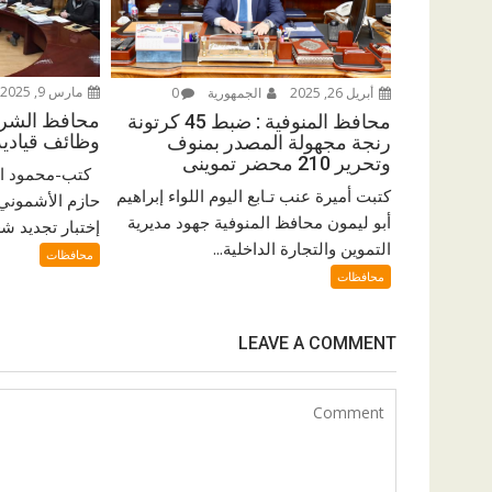
مارس 9, 2025
أبريل 26, 2025
الجمهورية
0
محافظ الشرق
محافظ المنوفية : ضبط 45 كرتونة
وظائف قيادية 
رنجة مجهولة المصدر بمنوف
وتحرير 210 محضر تموينى
كتب-محمود اب
كتبت أميرة عنب تـابع اليوم اللواء إبراهيم
حازم الأشموني
أبو ليمون محافظ المنوفية جهود مديرية
إختبار تجديد ش
التموين والتجارة الداخلية...
محافظات
محافظات
LEAVE A COMMENT