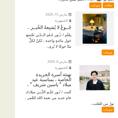
مقالات
منوعات
مارس 15, 2026
الجمهورية
جُــوعٌ لا يُشبِعهُ الخُبــز ..
بِقَلَم / نـُـور عَـلم الــدّين نَجْتمع
حَول مائدةٍ واحدة ، لكنَّ لكلٍّ
منّا جوعًا لا يُرى...
منوعات
مارس 6, 2026
الجمهورية
تهنئة أسرة الجريدة
الخاصة ، بمناسبة عيد
ميلاد ” ياسين شريف ” ..
كَتبت / نُـور عَلَـم الدِّيـن ميلادك
عام جديد من نعمة الله للعُمر ،
نورٌ من للقلب...
منوعات