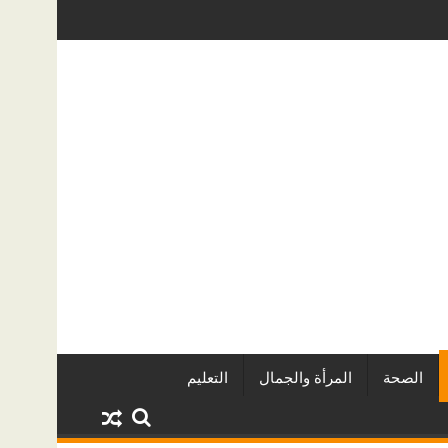
صخرة الدولي للفاشون.. وتُتوَّج بلقب أفضل مصممة أزياء لعام 2026
كيف تحمي منزلك من تسربات المياه الخف
الصحة
المرأة والجمال
التعليم