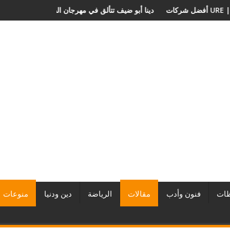
كبر المطورين العقاريين وأبرز المشروعات
دينا أبو ضيف تتألق في مهرجان ال
ات
فنون وأدب
مقالات
الرياضة
دين ودنيا
منوعات