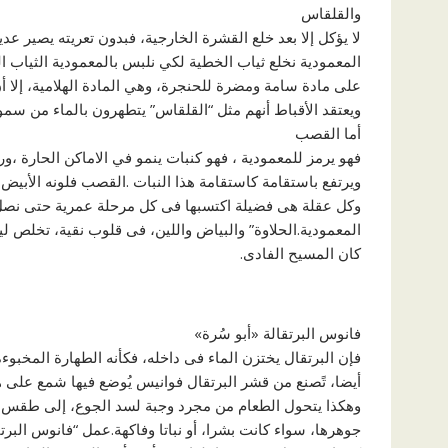
والقلقاس
لا يؤكل إلا بعد خلع القشرة الخارجية، فبدون تعريته يصير عدي
المعمودية نخلع ثياب الخطية لكي نلبس بالمعمودية الثياب الج
على مادة سامة ومضرة للحنجرة، وهي المادة الهلامية، إلا أن
ويعتقد الأقباط أنهم مثل “القلقاس” يتطهرون بالماء من سمو
أما القصب
فهو يرمز للمعمودية ، فهو كنبات ينمو في الاماكن الحارة ،ور
ويرتفع باستقامة كاستقامة هذا النبات .القصب فلونه الأبيض
وكل عقلة هى فضيلة اكتسبها فى كل مرحلة عمرية حتى نصل ا
المعمودية.الحلاوة” والبياض واللين، فى قلوب نقية، تخلص ل
كان المسيح الفادى.
فانوس البرتقالة «أبو سُرة»
فإن البرتقال يختزن الماء فى داخله، فكأنه الطهارة المخبو
أيضا، تًصنع من قشر البرتقال فوانيس يُوضع فيها شمع على 
وهكذا يتحول الطعام من مجرد وجبة لسد الجوع، إلى طقس رو
جوهرها، سواء كانت بشرا، أو نباتا وفاكهة.عمل “فانوس البر