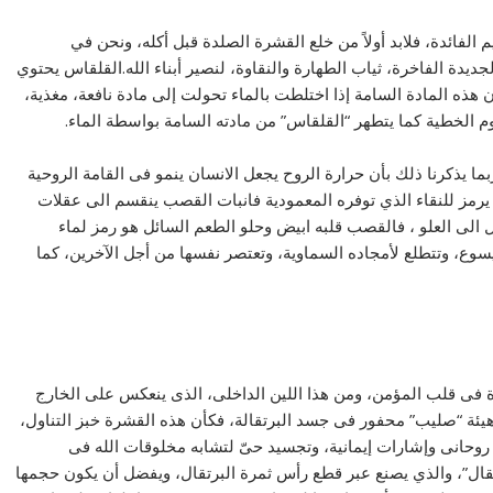
م الفائدة، فلابد أولاً من خلع القشرة الصلدة قبل أكله، ونحن في
ديدة الفاخرة، ثياب الطهارة والنقاوة، لنصير أبناء الله.القلقاس يحتوي
 هذه المادة السامة إذا اختلطت بالماء تحولت إلى مادة نافعة، مغذية،
م الخطية كما يتطهر “القلقاس” من مادته السامة بواسطة الماء.
بما يذكرنا ذلك بأن حرارة الروح يجعل الانسان ينمو فى القامة الروحية
 يرمز للنقاء الذي توفره المعمودية فانبات القصب ينقسم الى عقلات
لى العلو ، فالقصب قلبه ابيض وحلو الطعم السائل هو رمز لماء
يسوع، وتتطلع لأمجاده السماوية، وتعتصر نفسها من أجل الآخرين، كما
ءة فى قلب المؤمن، ومن هذا اللين الداخلى، الذى ينعكس على الخارج
هيئة “صليب” محفور فى جسد البرتقالة، فكأن هذه القشرة خبز التناول،
حانى وإشارات إيمانية، وتجسيد حىّ لتشابه مخلوقات الله فى
تقال”، والذي يصنع عبر قطع رأس ثمرة البرتقال، ويفضل أن يكون حجمها