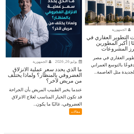
الجمهورية
التطوير العقاري في
مصر من URE | أكبر المطورين
برز المشروعات
طوير العقاري في مصر
يوليو 26, 2026
الجمهورية
دفوعًا بالتوسع العمراني
ما الذي يحدد سعر عملية الانزلاق
جديدة مثل العاصمة...
الغضروفي بالمنظار؟ ولماذا يختلف
من مريض لآخر؟
عندما يخبر الطبيب المريض بأن الجراحة
قد تكون الخيار المناسب لعلاج الانزلاق
الغضروفي، غالبًا ما يكون...
مقالات