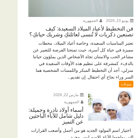
يونيو 23, 2026
الجمهورية
فن التخطيط لأعياد الميلاد السعيدة: كيف
تصنعين ذكريات لا تُنسى لعائلتكِ وشريك حياتكِ؟
تعتبر المناسبات السعيدة، وخاصة أعياد الميلاد، محطات
مميزة في حياة كل أسرة، حيث تمنحنا الفرصة للتعبير عن
مشاعر الحب والامتنان تجاه الأشخاص الذين يملؤون حياتنا
بالدفء. كمشرفة على تنظيم هذه الأوقات السعيدة في
منزلي، أجد أن التخطيط المبكر واللمسات الشخصية هما
السر وراء نجاح أي احتفال. إن تقديم...
منوعات
مارس 22, 2026
الجمهورية
أسماء أولاد نادرة وجميلة:
دليل شامل للآباء الباحثين
عن التميز
اختيار اسم المولود الجديد هو من أجمل وأصعب القرارات
التي يواجهها الآباء. الاسم ليس مجرد...