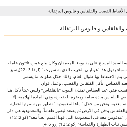
الأقباط القصب والقلقاس و فانوس البرتقالة
والقلقاس و فانوس البرتقالة
مودية السيد المسيح على يد يوحنا المعمدان وكان يبلغ عمره ثلاثون عاما ،
حيث نزل الروح القدس على السيد المسيح واذ بصوت من السماء يقول هذا “هو ابنى الحبيب الذى به سررت ” (لوقا 3 : 22)يتميز
لتي يتم الاحتفاظ بها طوال العام، وذلك خلال صلوات ما يسمي
بعيد الغطاس، بأكل القلقاس والقصب، وعمل فوان
لقصب ففي عيد الغطاس تمتلئ البيوت “بالقلقاس” وليس عبثاً نأكل هذا
ي القلقاس مادة سامة ومضرة للحنجرة، وهي المادة الهلامية، إلا
عة، مغذية، ونحن من خلال ” ماء المعمودية ” نتطهر من سموم الخطية
والقلقاس يدفن في الأرض ثم يصعد ليصير طعاماً، والمعمودية هي دفن
أو موت وقيامة مع المسيح، ولهذا يقول معلمنا بولس الرسول “مدفونين معه في المعمودية التي فهيا أقمتم أيضاً معه” (كو 2: 12)