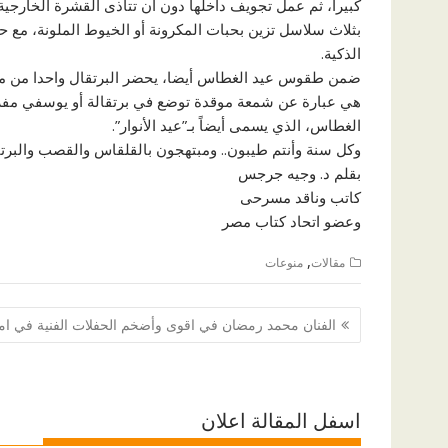
كبيرا، ثم عمل تجويف داخلها دون أن تتأذى القشرة الخارجية،
بثلاث سلاسل تزين بحبات المكرونة أو الخيوط الملونة، مع 
الذكية.
ضمن طقوس عيد الغطاس أيضا، يحضر البرتقال واحدا من مفرد
هي عبارة عن شمعة موقدة توضع في برتقالة أو يوسفي مف
الغطاس، الذي يسمى أيضاً بـ”عيد الأنوار”.
وكل سنة وأنتم طيبون.. ومبتهجون بالقلقاس والقصب والبرتق
بقلم د. وجيه جرجس
كاتب وناقد مسرحى
وعضو اتحاد كتاب مصر
,
مقالات
منوعات
تصفّح
الفنان محمد رمضان في اقوى وأضخم الحفلات الفنية في ام
المقالات
اسفل المقالة اعلان