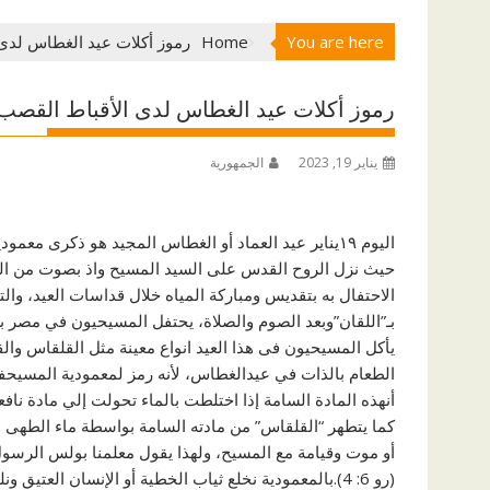
You are here
Home
رموز أكلات عيد الغطاس لدى 
رموز أكلات عيد الغطاس لدى الأقباط القصب 
يناير 19, 2023
الجمهورية
اليوم ١٩يناير عيد العماد أو الغطاس المجيد هو ذكرى مع
الاحتفال به بتقديس ومباركة المياه خلال قداسات العيد، وا
بـ”اللقان”وبعد الصوم والصلاة، يحتفل المسيحيون في مصر 
يأكل المسيحيون فى هذا العيد انواع معينة مثل القلقاس وا
الطعام بالذات في عيدالغطاس، لأنه رمز لمعمودية المسيحفف
أنهذه المادة السامة إذا اختلطت بالماء تحولت إلي مادة ناف
كما يتطهر “القلقاس” من مادته السامة بواسطة ماء الطهى 
(رو 6: 4).بالمعمودية نخلع ثياب الخطية أو الإنسان العتيق ونلبس ثياب الطهارة والقداسة” (كو 2: 12) (رو 6: 4).