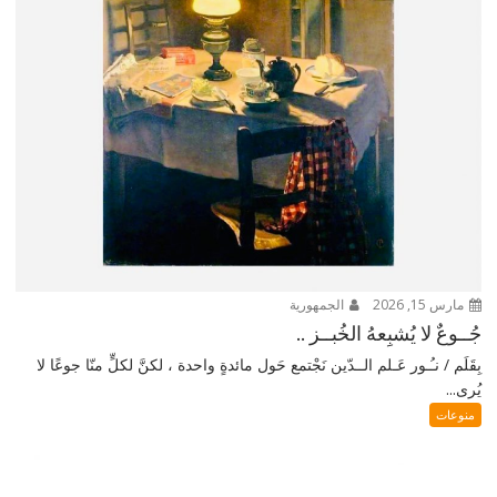
مارس 15, 2026
الجمهورية
جُــوعٌ لا يُشبِعهُ الخُبــز ..
بِقَلَم / نـُـور عَـلم الــدّين نَجْتمع حَول مائدةٍ واحدة ، لكنَّ لكلٍّ منّا جوعًا لا
يُرى...
منوعات