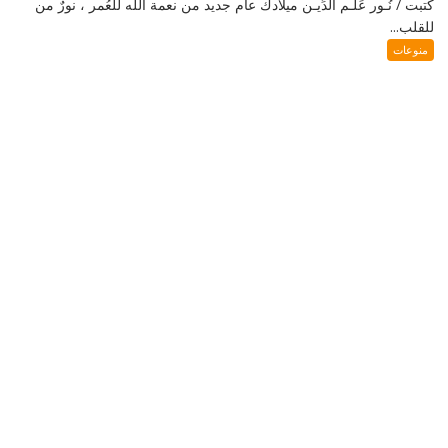
كَتبت / نُـور عَلَـم الدِّيـن ميلادك عام جديد من نعمة الله للعُمر ، نورٌ من
للقلب...
منوعات