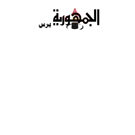
Ski
t
conten