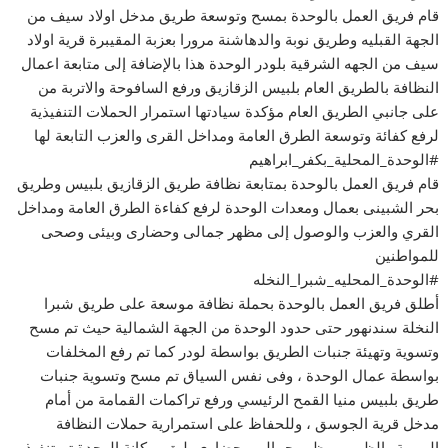
قام فريق العمل بالوحدة بمسح وتوسعة طريق مدخل اولاد سيف من
الجهة القبليه وطريق نوبة والدهاشنة مرورا بعزبة المقيبرة قرية اولاد
سيف من الجهه الشرقية بلودر الوحدة هذا بالإضافة إلى متابعة اعمال
النظافة بالطريق العام بلبيس الزقازيق ورفع السافوحة والاتربة من
على جانبي الطريق العام مؤكدة سيادتها استمرار الحملات التنفيذية
لرفع كفائة وتوسعة الطرق العامة ومداخل القرى والعزب التابعة لها
#الوحدة_المحلية_بكفر_ابراهيم
قام فريق العمل بالوحدة بمتابعة نظافة طريق الزقازيق بلبيس وطريق
بحر الشبينى بعمال ومعدات الوحدة لرفع كفاءة الطرق العامة ومداخل
القري والعزب والوصول إلى مظهر جمالى وحضارى وبيئى وصحى
للمواطنين
#الوحدة_المحليه_شبرا_النخله
أطلق فريق العمل بالوحدة بحملة نظافة موسعة على طريق شبرا
النخلة سندنهور حتى حدود الوحدة من الجهة الشمالية حيث تم مسح
وتسوية وتهيئة جنبات الطريق بواسطة لودر كما تم رفع المخلفات
بواسطة عمال الوحدة ، وفى نفس السياق تم مسح وتسوية جنبات
طريق بلبيس منيا القمح الرئيسي ورفع تراكمات القمامة من أمام
مدخل قرية الجوسق ، وللحفاظ على استمرارية حملات النظافة
اليومية والظهور بمظهر جمالي وحضاري يليق بمكانة الوحدة تم تنفيذ