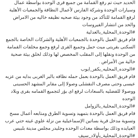
الحديد حيث تم رفع القمامة من جميع قرى الوحدة بواسطة عمال
وسيارات الوحدة وشركة الفارس لأعمال النظافة والجمعيات الأهلية
لرفع القمامة للتأكد من وجود بيئة صحيه نظيفه خاليه من الامراض
والحد من انتشار الفيروسات
#الوحدة_المحلية_بالعدلية
قام فريق العمل بالوحدة بالجمعيات الأهلية والشركات الخاصة بالجمع
السكنى بقريتى ميت حمل وجميع القرى لرفع وجمع مخلفات القمامة
من الوحدة ونقلها إلى المقلب المخصص لها وذلك لخلق بيئة صحية
خالية من الأمراض .
#الوحده_المحليه_بكفر_ايوب
قام فريق العمل بالوحدة بعمل حمله نظافه بالبر الغربى بدايه من عزبه
عيسى وحتى مصرف النقشلى وصولا إلى مقابر المشهد الحسينى
ووصولا للفضليه بالسعادات لرفع اى بؤر لتجميع القمامه بقرى وبلاد
الوحده
#الوحدة_المحلية_بالزوامل
قام فريق العمل بالوحدة بتمهيد وتسوية الطرق ومتابعه أعمال مسح
وتسوية مدخل قرية بساتين الإسماعيلية من نزلة علوي غيته حتي عرب
العيايده وذلك بواسطة معدات الوحده وجليدر مجلس مدينة بلبيس
#الوحدة_المحلية_بأولاد_سيف