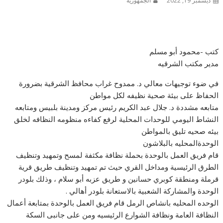
ديسمبر 19, 2022
الجمهورية
كتب -محمود أبو مسلم
مدير مكتب الشرقيه
في ضوء توجيهات معالي د. ممدوح غراب محافظ الشرقية بضرورة
الحفاظ على بيئة صحية نظيفه لكل مواطن
متابعه مشددة د. جلال عبد الكريم رئيس مركز ومدينة بلبيس ومتابعه
النشاط اليومي للوحدات المحلية لرفع كفاءه منظومه النظافه لخلق
بيئه صحيه تليق بالمواطن
الوحدةالمحليه بالبلاشون
قام فريق العمل بالوحدة بحملة نظافة مكثفة لمسح وتمهيد وتنظيف
الطرق الرئيسية ومداخل القري حيث تم تمهيد وتنظيف طريق قرية
قرملة ومنطقة كوبري حسانين و طريق عزبه أبو سلام ، وذلك بلودر
الوحدة والمشاركة الشعبية بالاستعانة بلودر أهالي .
الوحده المحليه بانشاص الرمل قام فريق العمل بالوحدة بمتابعة أعمال
النظافة العامة ونظافة الشوارع الرئيسيه ومن على جانبى السكة