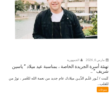
مارس 6, 2026
الجمهورية
تهنئة أسرة الجريدة الخاصة ، بمناسبة عيد ميلاد ” ياسين
شريف ” ..
كَتبت / نُـور عَلَـم الدِّيـن ميلادك عام جديد من نعمة الله للعُمر ، نورٌ من
للقلب...
منوعات