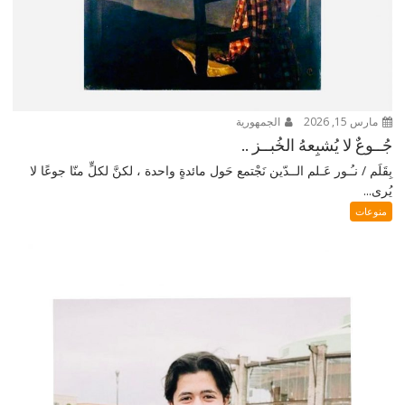
مارس 15, 2026
الجمهورية
جُــوعٌ لا يُشبِعهُ الخُبــز ..
بِقَلَم / نـُـور عَـلم الــدّين نَجْتمع حَول مائدةٍ واحدة ، لكنَّ لكلٍّ منّا جوعًا لا
يُرى...
منوعات