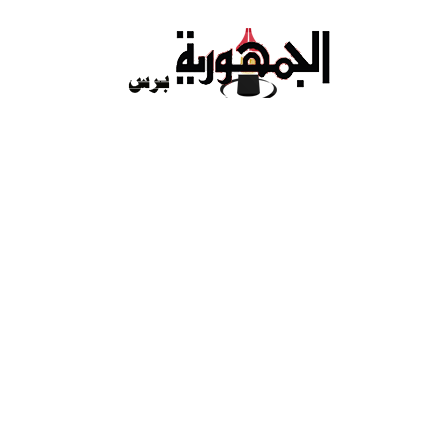
Ski
t
conten