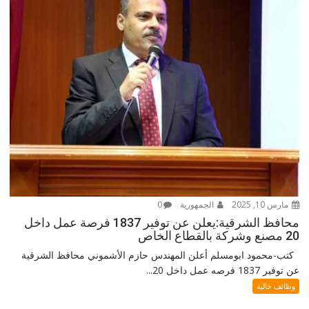
مارس 10, 2025
الجمهورية
0
محافظ الشرقية:يعلن عن توفير 1837 فرصة عمل داخل
20 مصنع وشركة بالقطاع الخاص
كتب-محمود ابومسلم أعلن المهندس حازم الأشموني محافظ الشرقية
عن توفير 1837 فرصه عمل داخل 20...
وظائف خالية