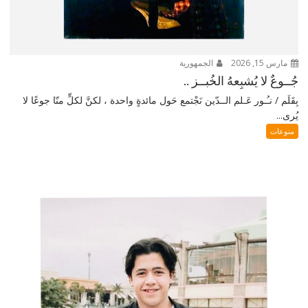
مارس 15, 2026
الجمهورية
جُــوعٌ لا يُشبِعهُ الخُبــز ..
بِقَلَم / نـُـور عَـلم الــدّين نَجْتمع حَول مائدةٍ واحدة ، لكنَّ لكلٍّ منّا جوعًا لا
يُرى...
منوعات