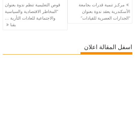
تصفّح
مركـز تنمية قدرات بجامعة
قوص التعليمية تنظم ندوة بعنوان
المقالات
الأسكندرية يعقد ندوة بعنوان
“المخاطر الاقتصادية والسياسية
“الجدارات العصرية للقيادات”
والاجتماعية للعادات الثأرية ….
بقنا
اسفل المقالة اعلان