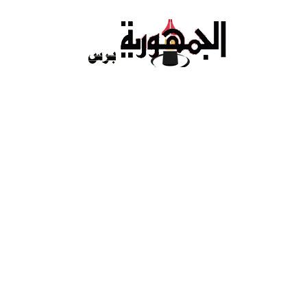
Ski
t
conten