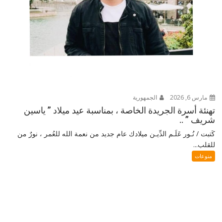
مارس 6, 2026
الجمهورية
تهنئة أسرة الجريدة الخاصة ، بمناسبة عيد ميلاد ” ياسين
شريف ” ..
كَتبت / نُـور عَلَـم الدِّيـن ميلادك عام جديد من نعمة الله للعُمر ، نورٌ من
للقلب...
منوعات