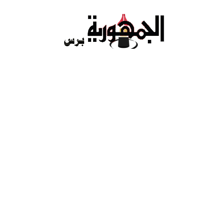
Ski
t
conten