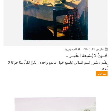
مارس 15, 2026
الجمهورية
جُــوعٌ لا يُشبِعهُ الخُبــز ..
بِقَلَم / نـُـور عَـلم الــدّين نَجْتمع حَول مائدةٍ واحدة ، لكنَّ لكلٍّ منّا جوعًا لا
يُرى...
منوعات