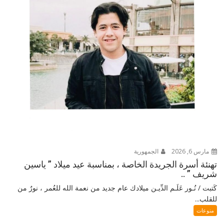
مارس 6, 2026
الجمهورية
تهنئة أسرة الجريدة الخاصة ، بمناسبة عيد ميلاد ” ياسين
شريف ” ..
كَتبت / نُـور عَلَـم الدِّيـن ميلادك عام جديد من نعمة الله للعُمر ، نورٌ من
للقلب...
منوعات