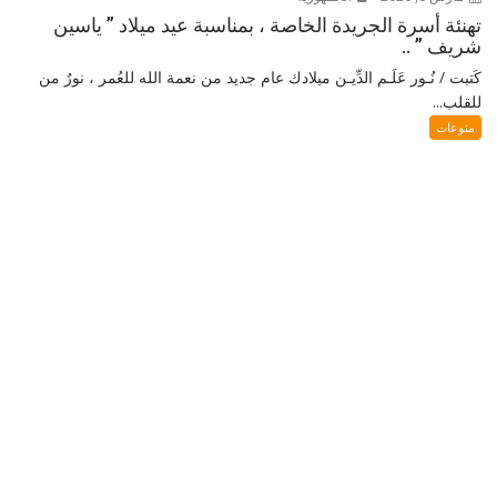
تهنئة أسرة الجريدة الخاصة ، بمناسبة عيد ميلاد ” ياسين
شريف ” ..
كَتبت / نُـور عَلَـم الدِّيـن ميلادك عام جديد من نعمة الله للعُمر ، نورٌ من
للقلب...
منوعات