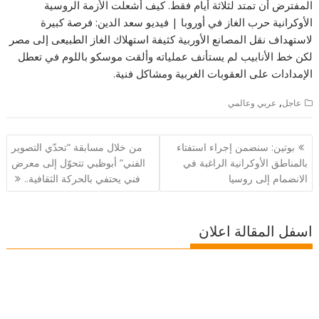
المفترض أن تمتد لثلاثة أيام فقط. كيف أشعلت الأزمة الروسية
الأوكرانية حرب الغاز في أوروبا | فيديو سعد الدين: فرصة كبيرة
لاستهداف نقل المصانع الأوربية كثيفة استهلاك الغاز الطبيعى إلى مصر
لكن خط الأنابيب لم يستأنف عملياته وألقت موسكو باللوم في تعطل
الإمدادات على العقوبات الغربية ومشاكل فنية.
,
عاجل
عربي وعالمي
تصفّح
بوتين: سنضمن إجراء استفتاء
من خلال مسابقة “تحدّي التصوير
المقالات
بالمناطق الأوكرانية الراغبة في
الفني” أبوظبي تتحوّل إلى معرض
الانضمام إلى روسيا
فني يحتفي بالحركة الثقافية..
اسفل المقالة اعلان