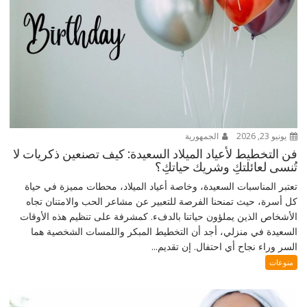
يونيو 23, 2026
الجمهورية
فن التخطيط لأعياد الميلاد السعيدة: كيف تصنعين ذكريات لا
تُنسى لعائلتكِ وشريك حياتكِ؟
تعتبر المناسبات السعيدة، وخاصة أعياد الميلاد، محطات مميزة في حياة
كل أسرة، حيث تمنحنا الفرصة للتعبير عن مشاعر الحب والامتنان تجاه
الأشخاص الذين يملؤون حياتنا بالدفء. كمشرفة على تنظيم هذه الأوقات
السعيدة في منزلي، أجد أن التخطيط المبكر واللمسات الشخصية هما
السر وراء نجاح أي احتفال. إن تقديم...
منوعات