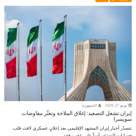
يونيو 21, 2026
الجمهورية
إيران تشعل التصعيد: إغلاق الملاحة وتعثّر مفاوضات
سويسرا
تتصدّر أخبار إيران المشهد الإقليمي بعد إعلانٍ عسكري لافت قلب
حسابات التهدئة رأساً على عقب. فقد...