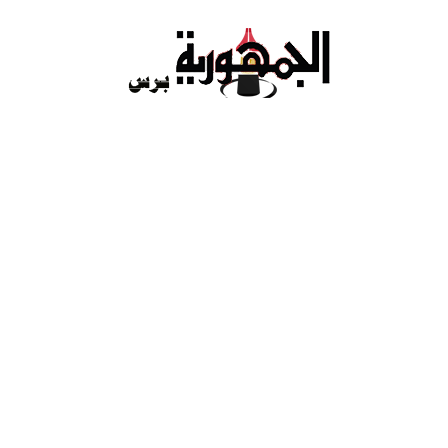
Ski
t
conten