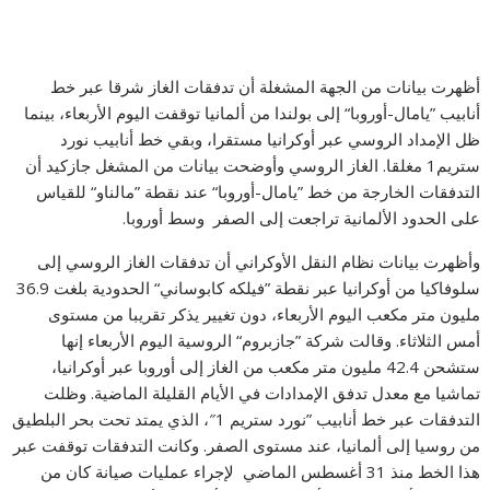
أظهرت بيانات من الجهة المشغلة أن تدفقات الغاز شرقا عبر خط
أنابيب ”يامال-أوروبا“ إلى بولندا من ألمانيا توقفت اليوم الأربعاء، بينما
ظل الإمداد الروسي عبر أوكرانيا مستقرا، وبقي خط أنابيب نورد
ستريم1 مغلقا. الغاز الروسي وأوضحت بيانات من المشغل جازكيد أن
التدفقات الخارجة من خط ”يامال-أوروبا“ عند نقطة ”مالناو“ للقياس
على الحدود الألمانية تراجعت إلى الصفر وسط أوروبا.
وأظهرت بيانات نظام النقل الأوكراني أن تدفقات الغاز الروسي إلى
سلوفاكيا من أوكرانيا عبر نقطة ”فيلكه كابوساني“ الحدودية بلغت 36.9
مليون متر مكعب اليوم الأربعاء، دون تغيير يذكر تقريبا من مستوى
أمس الثلاثاء. وقالت شركة ”جازبروم“ الروسية اليوم الأربعاء إنها
ستشحن 42.4 مليون متر مكعب من الغاز إلى أوروبا عبر أوكرانيا،
تماشيا مع معدل تدفق الإمدادات في الأيام القليلة الماضية. وظلت
التدفقات عبر خط أنابيب ”نورد ستريم 1″، الذي يمتد تحت بحر البلطيق
من روسيا إلى ألمانيا، عند مستوى الصفر. وكانت التدفقات توقفت عبر
هذا الخط منذ 31 أغسطس الماضي لإجراء عمليات صيانة كان من