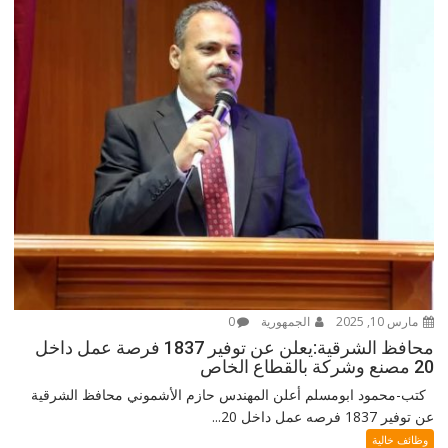
مارس 10, 2025
الجمهورية
0
محافظ الشرقية:يعلن عن توفير 1837 فرصة عمل داخل
20 مصنع وشركة بالقطاع الخاص
كتب-محمود ابومسلم أعلن المهندس حازم الأشموني محافظ الشرقية
عن توفير 1837 فرصه عمل داخل 20...
وظائف خالية