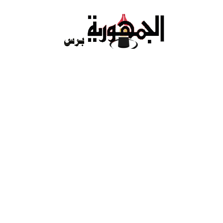
Ski
t
conten