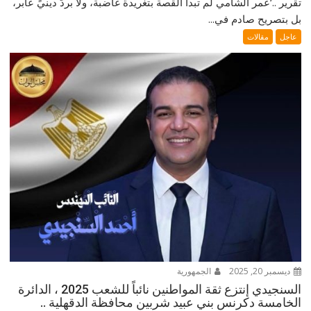
تقرير ..‘عمر الشامي لم تبدأ القصة بتغريدة غاضبة، ولا بردٍّ دينيٍّ عابر،
بل بتصريح صادم في...
عاجل
مقالات
ديسمبر 20, 2025
الجمهورية
السنجيدي إنتزع ثقة المواطنين نائباً للشعب 2025 ، الدائرة
الخامسة دكرنس بني عبيد شربين محافظة الدقهلية ..