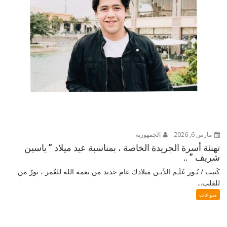
مارس 6, 2026
الجمهورية
تهنئة أسرة الجريدة الخاصة ، بمناسبة عيد ميلاد ” ياسين
شريف ” ..
كَتبت / نُـور عَلَـم الدِّيـن ميلادك عام جديد من نعمة الله للعُمر ، نورٌ من
للقلب...
منوعات