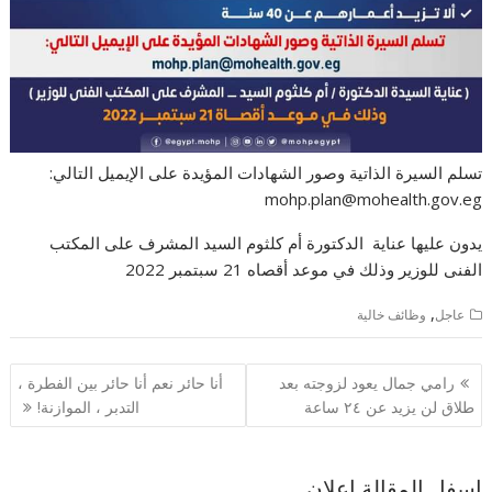
تسلم السيرة الذاتية وصور الشهادات المؤيدة على الإيميل التالي:
mohp.plan@mohealth.gov.eg
يدون عليها عناية الدكتورة أم كلثوم السيد المشرف على المكتب
الفنى للوزير وذلك في موعد أقصاه 21 سبتمبر 2022
,
عاجل
وظائف خالية
تصفّح
رامي جمال يعود لزوجته بعد
أنا حائر نعم أنا حائر بين الفطرة ،
المقالات
طلاق لن يزيد عن ٢٤ ساعة
التدبر ، الموازنة!
اسفل المقالة اعلان