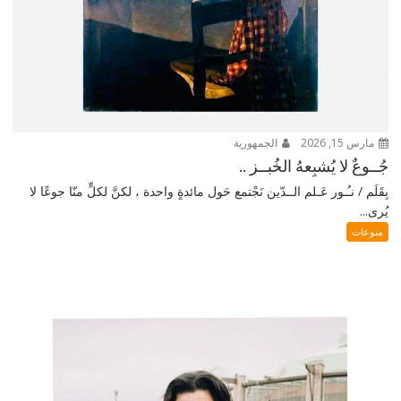
مارس 15, 2026
الجمهورية
جُــوعٌ لا يُشبِعهُ الخُبــز ..
بِقَلَم / نـُـور عَـلم الــدّين نَجْتمع حَول مائدةٍ واحدة ، لكنَّ لكلٍّ منّا جوعًا لا
يُرى...
منوعات