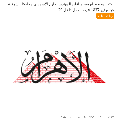
كتب-محمود ابومسلم أعلن المهندس حازم الأشموني محافظ الشرقية
عن توفير 1837 فرصه عمل داخل 20...
وظائف خالية
أكتوبر 17, 2024
الجمهورية
0