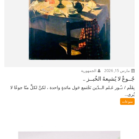
مارس 15, 2026
الجمهورية
جُــوعٌ لا يُشبِعهُ الخُبــز ..
بِقَلَم / نـُـور عَـلم الــدّين نَجْتمع حَول مائدةٍ واحدة ، لكنَّ لكلٍّ منّا جوعًا لا
يُرى...
منوعات