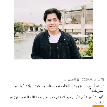
مارس 6, 2026
الجمهورية
تهنئة أسرة الجريدة الخاصة ، بمناسبة عيد ميلاد ” ياسين
شريف ” ..
كَتبت / نُـور عَلَـم الدِّيـن ميلادك عام جديد من نعمة الله للعُمر ، نورٌ من
للقلب...