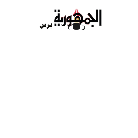
Ski
t
conten