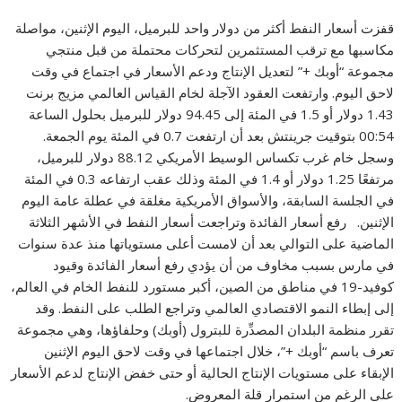
قفزت أسعار النفط أكثر من دولار واحد للبرميل، اليوم الإثنين، مواصلة
مكاسبها مع ترقب المستثمرين لتحركات محتملة من قبل منتجي
مجموعة “أوبك +” لتعديل الإنتاج ودعم الأسعار في اجتماع في وقت
لاحق اليوم. وارتفعت العقود الآجلة لخام القياس العالمي مزيج برنت
1.43 دولار أو 1.5 في المئة إلى 94.45 دولار للبرميل بحلول الساعة
00:54 بتوقيت جرينتش بعد أن ارتفعت 0.7 في المئة يوم الجمعة.
وسجل خام غرب تكساس الوسيط الأمريكي 88.12 دولار للبرميل،
مرتفعًا 1.25 دولار أو 1.4 في المئة وذلك عقب ارتفاعه 0.3 في المئة
في الجلسة السابقة، والأسواق الأمريكية مغلقة في عطلة عامة اليوم
الإثنين. رفع أسعار الفائدة وتراجعت أسعار النفط في الأشهر الثلاثة
الماضية على التوالي بعد أن لامست أعلى مستوياتها منذ عدة سنوات
في مارس بسبب مخاوف من أن يؤدي رفع أسعار الفائدة وقيود
كوفيد-19 في مناطق من الصين، أكبر مستورد للنفط الخام في العالم،
إلى إبطاء النمو الاقتصادي العالمي وتراجع الطلب على النفط. وقد
تقرر منظمة البلدان المصدِّرة للبترول (أوبك) وحلفاؤها، وهي مجموعة
تعرف باسم “أوبك +”، خلال اجتماعها في وقت لاحق اليوم الإثنين
الإبقاء على مستويات الإنتاج الحالية أو حتى خفض الإنتاج لدعم الأسعار
على الرغم من استمرار قلة المعروض.