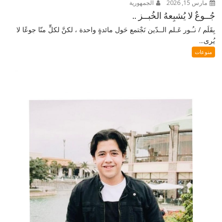
مارس 15, 2026
الجمهورية
جُــوعٌ لا يُشبِعهُ الخُبــز ..
بِقَلَم / نـُـور عَـلم الــدّين نَجْتمع حَول مائدةٍ واحدة ، لكنَّ لكلٍّ منّا جوعًا لا
يُرى...
منوعات