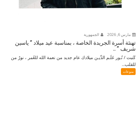
مارس 6, 2026
الجمهورية
تهنئة أسرة الجريدة الخاصة ، بمناسبة عيد ميلاد ” ياسين
شريف ” ..
كَتبت / نُـور عَلَـم الدِّيـن ميلادك عام جديد من نعمة الله للعُمر ، نورٌ من
للقلب...
منوعات