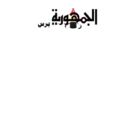
Ski
t
conten