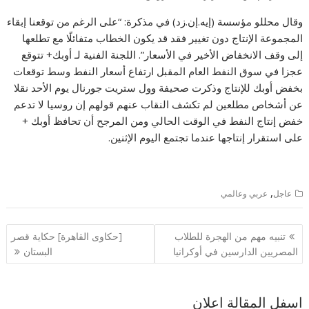
وقال محللو مؤسسة (إيه.إن.زد) في مذكرة: “على الرغم من توقعنا إبقاء
المجموعة الإنتاج دون تغيير فقد قد يكون الخطاب متفائلًا مع تطلعها
إلى وقف الانخفاض الأخير في الأسعار”. اللجنة الفنية لـ أوبك+ تتوقع
عجزا في سوق النفط العام المقبل ارتفاع أسعار النفط وسط توقعات
بخفض أوبك للإنتاج وذكرت صحيفة وول ستريت جورنال يوم الأحد نقلا
عن أشخاص مطلعين لم تكشف النقاب عنهم قولهم إن روسيا لا تدعم
خفض إنتاج النفط في الوقت الحالي ومن المرجح أن تحافظ أوبك +
على استقرار إنتاجها عندما تجتمع اليوم الإثنين.
,
عاجل
عربي وعالمي
تصفّح
تنبيه مهم من الهجرة للطلاب
[حكاوى القاهرة] حكاية قصر
المقالات
المصريين الدارسين في أوكرانيا
البستان
اسفل المقالة اعلان