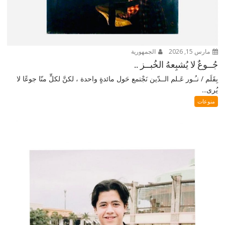
مارس 15, 2026
الجمهورية
جُــوعٌ لا يُشبِعهُ الخُبــز ..
بِقَلَم / نـُـور عَـلم الــدّين نَجْتمع حَول مائدةٍ واحدة ، لكنَّ لكلٍّ منّا جوعًا لا
يُرى...
منوعات