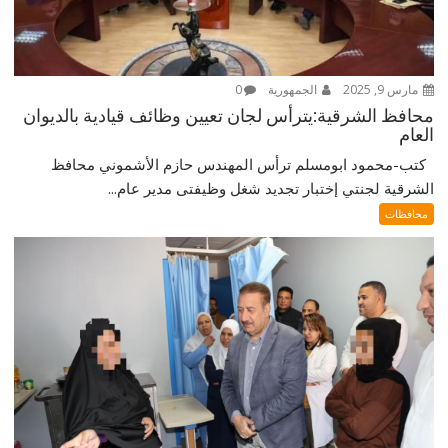
مارس 9, 2025
الجمهورية
0
محافظ الشرقية:يترأس لجان تعيين وظائف قيادية بالديوان
العام
كتب-محمود ابومسلم ترأس المهندس حازم الأشموني محافظ
الشرقية لجنتي إختبار تجديد شغل وظيفتى مدير عام...
محافظات