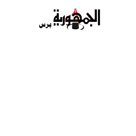
Ski
t
conten