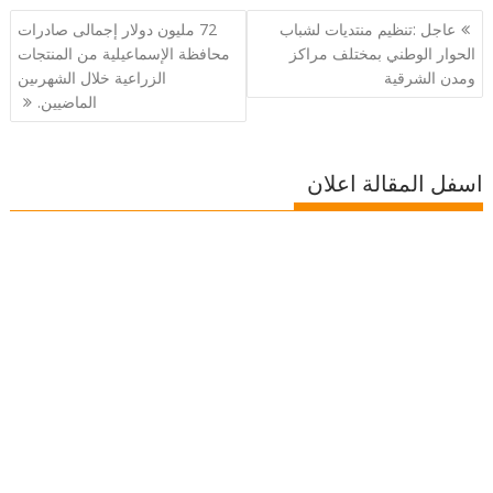
تصفّح
عاجل :تنظيم منتديات لشباب
72 مليون دولار إجمالى صادرات
المقالات
الحوار الوطني بمختلف مراكز
محافظة الإسماعيلية من المنتجات
ومدن الشرقية
الزراعية خلال الشهرىين
الماضيين.
اسفل المقالة اعلان