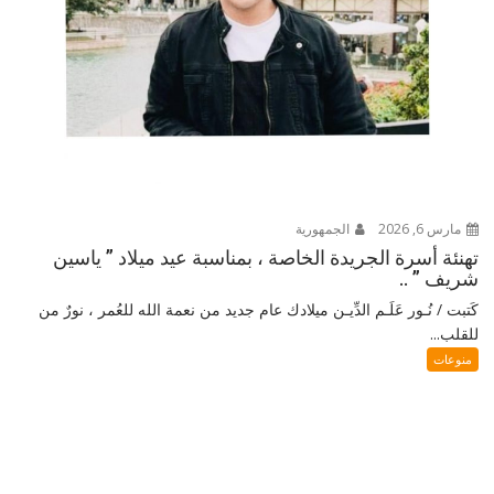
مارس 6, 2026
الجمهورية
تهنئة أسرة الجريدة الخاصة ، بمناسبة عيد ميلاد ” ياسين
شريف ” ..
كَتبت / نُـور عَلَـم الدِّيـن ميلادك عام جديد من نعمة الله للعُمر ، نورٌ من
للقلب...
منوعات