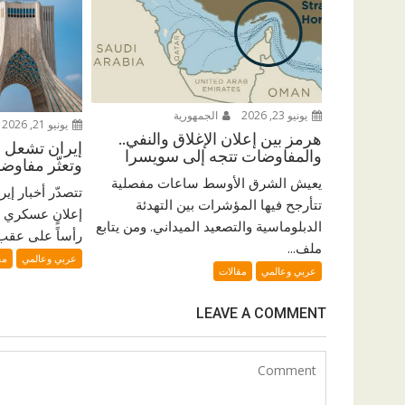
يونيو 23, 2026
الجمهورية
يونيو 21, 2026
هرمز بين إعلان الإغلاق والنفي..
إيران تشعل ال
والمفاوضات تتجه إلى سويسرا
وتعثّر مفاو
يعيش الشرق الأوسط ساعات مفصلية
تتصدّر أخبار إي
تتأرجح فيها المؤشرات بين التهدئة
إعلانٍ عسكري 
الدبلوماسية والتصعيد الميداني. ومن يتابع
رأساً على عقب. 
ملف...
عربي وعالمي
مق
عربي وعالمي
مقالات
LEAVE A COMMENT