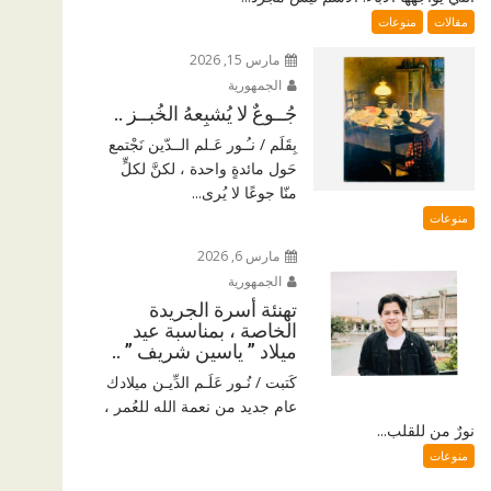
مقالات
منوعات
مارس 15, 2026
الجمهورية
جُــوعٌ لا يُشبِعهُ الخُبــز ..
بِقَلَم / نـُـور عَـلم الــدّين نَجْتمع
حَول مائدةٍ واحدة ، لكنَّ لكلٍّ
منّا جوعًا لا يُرى...
منوعات
مارس 6, 2026
الجمهورية
تهنئة أسرة الجريدة
الخاصة ، بمناسبة عيد
ميلاد ” ياسين شريف ” ..
كَتبت / نُـور عَلَـم الدِّيـن ميلادك
عام جديد من نعمة الله للعُمر ،
نورٌ من للقلب...
منوعات