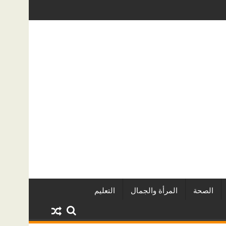
ين وأبرز المشروعات
دينا أبو ضيف تتألق في مهرجان الصخرة الدول
الصحة
المرأة والجمال
التعليم