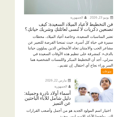
يونيو 23, 2026
الجمهورية
فن التخطيط لأعياد الميلاد السعيدة: كيف
تصنعين ذكريات لا تُنسى لعائلتكِ وشريك حياتكِ؟
تعتبر المناسبات السعيدة، وخاصة أعياد الميلاد، محطات
مميزة في حياة كل أسرة، حيث تمنحنا الفرصة للتعبير عن
مشاعر الحب والامتنان تجاه الأشخاص الذين يملؤون حياتنا
بالدفء. كمشرفة على تنظيم هذه الأوقات السعيدة في
منزلي، أجد أن التخطيط المبكر واللمسات الشخصية هما
السر وراء نجاح أي احتفال. إن تقديم...
منوعات
مارس 22, 2026
الجمهورية
أسماء أولاد نادرة وجميلة:
دليل شامل للآباء الباحثين
عن التميز
اختيار اسم المولود الجديد هو من أجمل وأصعب القرارات
التي يواجهها الآباء. الاسم ليس مجرد...