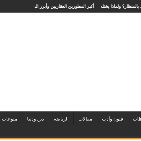
 الانزلاق الغضروفي بالمنظار؟ ولماذا يختلف من مريض لآخر؟
أفضل شركات التطوير العقاري في مصر من URE | أكبر المطورين العقاري
ات
فنون وأدب
مقالات
الرياضة
دين ودنيا
منوعات