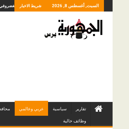
Skip
ما الذي يحدد سعر عملية
السبت, أغسطس 8, 2026
شريط الاخبار
to
content
تقارير
سياسية
عربي وعالمي
محافظ
وظائف خالية