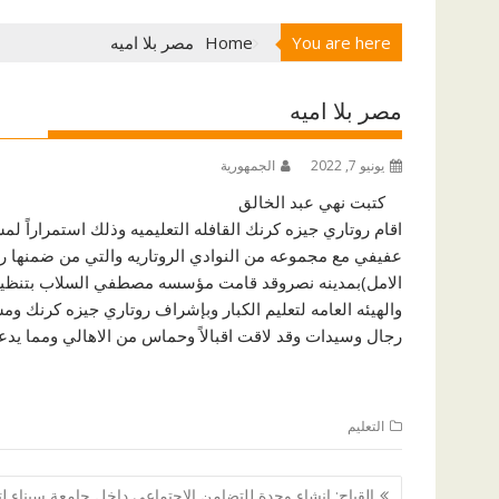
You are here
Home
مصر بلا اميه
مصر بلا اميه
يونيو 7, 2022
الجمهورية
كتبت نهي عبد الخالق
اقام روتاري جيزه كرنك القافله التعليميه وذلك استمراراً لم
عفيفي مع مجموعه من النوادي الروتاريه والتي من ضمنها روت
الامل)بمدينه نصروقد قامت مؤسسه مصطفي السلاب بتنظيم الق
رجال وسيدات وقد لاقت اقبالاً وحماس من الاهالي ومما يدعو 
التعليم
تصفّح
القباج: إنشاء وحدة للتضامن الإجتماعي داخل جامعة سيناء لت