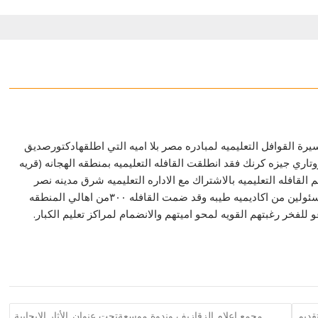
سيرة القوافل التعليميه لمبادره مصر بلا اميه التي اطلقهادكتورصديق
اري جيزه كرنك فقد انطلقت القافله التعليميه بمنطقه الهجانه (قريه
افله التعليميه بالاشتراك مع الاداره التعليميه شرق مدينه نصر
والهيئه العامه لتعليم الكبار وبإشراف روتاري جيزه كرنك ومسئولين من اكاديميه طيبه وقد ضمت القافله ٣٠٠من اهالي المنطقه
للفخر رغبتهم القويه لمحو اميتهم والانضمام لمراكز تعليم الكبار.
قديم
مجمع اعلام الزقازيف وندوة موسعةتحت عنوان..الأثار الإيجابية