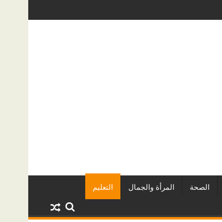
عقاريين وأبرز المشروعات
دينا أبو ضيف تتألق في مهرجان الصخرة الد
الصحة
المرأة والجمال
التعليم