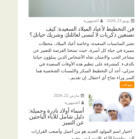
يونيو 23, 2026
الجمهورية
فن التخطيط لأعياد الميلاد السعيدة: كيف
تصنعين ذكريات لا تُنسى لعائلتكِ وشريك حياتكِ؟
تعتبر المناسبات السعيدة، وخاصة أعياد الميلاد، محطات
مميزة في حياة كل أسرة، حيث تمنحنا الفرصة للتعبير عن
مشاعر الحب والامتنان تجاه الأشخاص الذين يملؤون حياتنا
بالدفء. كمشرفة على تنظيم هذه الأوقات السعيدة في
منزلي، أجد أن التخطيط المبكر واللمسات الشخصية هما
السر وراء نجاح أي احتفال. إن تقديم...
منوعات
مارس 22, 2026
الجمهورية
أسماء أولاد نادرة وجميلة:
دليل شامل للآباء الباحثين
عن التميز
اختيار اسم المولود الجديد هو من أجمل وأصعب القرارات
التي يواجهها الآباء. الاسم ليس مجرد...