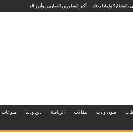
ية الانزلاق الغضروفي بالمنظار؟ ولماذا يختلف من مريض لآخر؟
أفضل شركات التطوير العقاري في مصر من URE | أكبر المطورين ال
ات
فنون وأدب
مقالات
الرياضة
دين ودنيا
منوعات