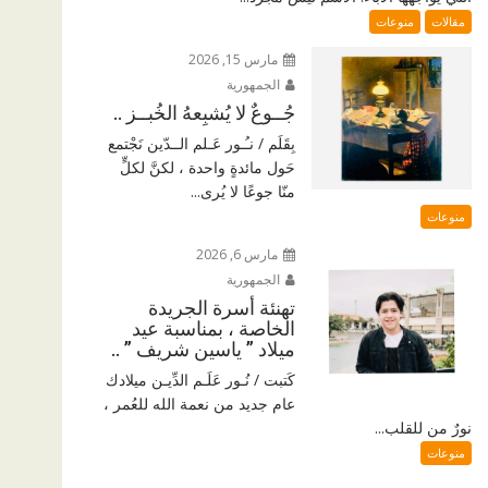
مقالات
منوعات
مارس 15, 2026
الجمهورية
جُــوعٌ لا يُشبِعهُ الخُبــز ..
بِقَلَم / نـُـور عَـلم الــدّين نَجْتمع
حَول مائدةٍ واحدة ، لكنَّ لكلٍّ
منّا جوعًا لا يُرى...
منوعات
مارس 6, 2026
الجمهورية
تهنئة أسرة الجريدة
الخاصة ، بمناسبة عيد
ميلاد ” ياسين شريف ” ..
كَتبت / نُـور عَلَـم الدِّيـن ميلادك
عام جديد من نعمة الله للعُمر ،
نورٌ من للقلب...
منوعات